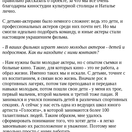
правильно рассказать о проекте, за что мы все очень
благодарны киностудии культурной столицы и Наталье
лично.
С детьми-актерами было немного сложнее: ведь это дети, и
профессиональных актеров среди них почти нет. Но мы
смогли идеально подобрать команду, и юные актеры стали
настоящим украшением фильма.
- В ваших фильмах играет много молодых актеров - детей и
подростков. Как вы находите с ними контакт?
- Нам нужны были молодые актеры, но с опытом съемки и
больные кино. Такие, для которых кино - это не работа, а
образ жизни. Именно таких мы и искали. С детьми, точнее с
их воспитанием, я связан всю жизнь. Вначале рос в
спортивных лагерях, потом там преподавал и передавал
навыки молодым, потом пошли свои дети - у меня их трое,
первый мальчик, второй мальчик и третий тоже пацан. Я
занимался и учился понимать детей в различных спортивных
секциях. А сейчас у нас есть одна из ведущих школ юного
артиста «Голосята», в которой занимаются более 100
талантливых людей. Таким образом, мне удалось
сформировать понимание того, что хотят дети - я легко
завоевываю их расположение и уважение. Поэтому мне
довольно просто с ними работать.