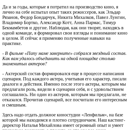
Да и за годы, которые я потратил на производство кино, я
лично на себе испытал опыт таких режиссеров, как Эльдар
Рязанов, Федор Бондарчук, Никита Михалков, Павел Лунгин,
Владимир Бортко, Александр Котт, Анна Пармас, Тимур
Бекмамбетов и другие. Наблюдая, как они творят, находясь в
одной команде, я формировал свои взгляды и понимание кино
в целом. И сейчас я применяю полученные навыки на
практике.
- В фильме «Папу маме заверните» собрался звездный состав.
Как вам удалось объединить на одной площадке столько
знаменитых актеров?
- Актерский состав формировался еще в процессе написания
сценария. Под каждого актера, учитывая его характер, писали
диалоги и действия. Именно после этого актеры, которым мы
предлагали роль, видели в сценарии себя, и с удовольствием
соглашались. Ни один из актеров, которым мы предлагали, не
отказался. Прочитав сценарий, все посчитали его интересным
и смешным.
Здесь надо отдать должное киностудии «Ленфильм», на базе
которой мы находимся и плотно сотрудничаем. Наш кастинг-
директор Наталья Михайлова имеет огромный опыт и умеет