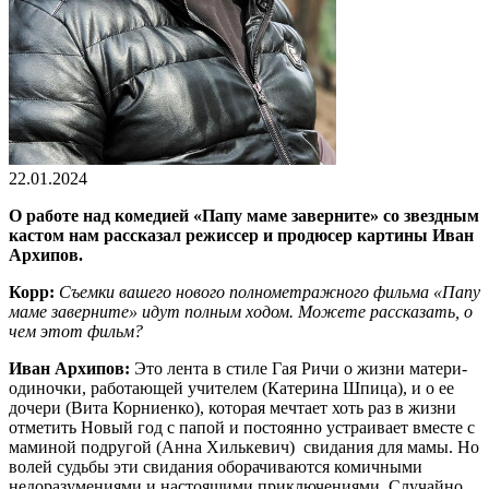
22.01.2024
О работе над комедией «Папу маме заверните» со звездным
кастом нам рассказал режиссер и продюсер картины Иван
Архипов.
Корр:
Съемки вашего нового полнометражного фильма «Папу
маме заверните» идут полным ходом. Можете рассказать, о
чем этот фильм?
Иван Архипов:
Это лента в стиле Гая Ричи о жизни матери-
одиночки, работающей учителем (Катерина Шпица), и о ее
дочери (Вита Корниенко), которая мечтает хоть раз в жизни
отметить Новый год с папой и постоянно устраивает вместе с
маминой подругой (Анна Хилькевич) свидания для мамы. Но
волей судьбы эти свидания оборачиваются комичными
недоразумениями и настоящими приключениями. Случайно