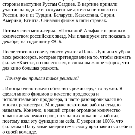
стороны выступил Рустам Сагдиев. В картине приняли
участие народные и заслуженные артисты не только из
России, но и из Турции, Беларуси, Казахстана, Сирии,
Америки, Египта. Снимали фильм в пяти странах.
Потом я снял мини-сериал «Позывной Альфа» с огромным
количеством российских звезд. Мы планируем его показать в
декабре, на годовщину ФСБ.
После этого по совету своего учителя Павла Лунгина я убрал
всех режиссеров, которые претендовали на то, чтобы снимать
фильм «Квест», и снял его сам, в сложном жанре «фарс», что
для кино большая редкость.
- Почему вы приняли такое решение?
- Иногда очень тяжело объяснять режиссеру, что нужно. Я
сделал много фильмов в качестве продюсера и
исполнительного продюсера, и часто разочаровывался во
многих режиссерах. Мне даже некоторые работы стыдно
называть. Конечно, в нашей стране огромное количество
талантливых режиссеров, но я на них пока не заработал,
поэтому взял эту функцию на себя. Я уверен на 100%, что
фильмом «Папу маме заверните» я смогу ярко заявить о себе и
о своей команде.