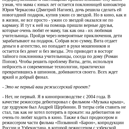
узнав, что мама с юных лет остается поклонницей киноактера
Юрия Черкасова (Дмитрий Нагиев), дочь решила сделать ей
новогодний подарок, купив ужин со звездой. Но в кино, как и
в жизни, не все просто - ужин со звездой оказался не по
карману. И тут к ней на помощь пришли верные друзья,
которые очень любят ее маму, так как она - их любимая
учительница. Пройдя через невероятные приключения, дети
зарабатывают на подарок. Собрав всю сумму, Вита отдает
деньги в агентство, но попадает в руки мошенников и
остается без денег и без звезды. Это приводит в восторг
тайного поклонника учительницы, соседа по дому (Роман
Попов). Чтобы решить проблему Виты, дети, используя
нейросеть и современные технологии, практически
превратившись в шпионов, добиваются своего. Всех ждет
яркий и добрый финал.
- Это не первый ваш режиссерский проект?
- Нет, не первый. Я в кинопроизводстве с 2004 года. В
качестве режиссера дебютировал с фильмом «Музыка крыш»,
где худруком был Андрей Щербинин. В титры себя ставить не
стал, так как не хотел потерять в прокате: на дебютантов не
очень-то любят ходить в кино. Также я был продюсером и
режиссером части фильма «Позывной «Барон», копродукции
России и Узбекистана, в которой режиссером с узбекской