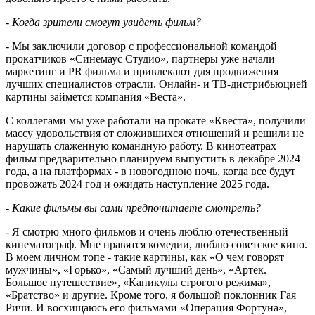
- Когда зрители смогут увидеть фильм?
- Мы заключили договор с профессиональной командой
прокатчиков «Синемаус Студио», партнеры уже начали
маркетинг и PR фильма и привлекают для продвижения
лучших специалистов отрасли. Онлайн- и ТВ-дистрибьюцией
картины займется компания «Веста».
С коллегами мы уже работали на прокате «Квеста», получили
массу удовольствия от сложившихся отношений и решили не
нарушать слаженную командную работу. В кинотеатрах
фильм предварительно планируем выпустить в декабре 2024
года, а на платформах - в новогоднюю ночь, когда все будут
провожать 2024 год и ожидать наступление 2025 года.
- Какие фильмы вы сами предпочитаете смотреть?
- Я смотрю много фильмов и очень люблю отечественный
кинематограф. Мне нравятся комедии, люблю советское кино.
В моем личном топе - такие картины, как «О чем говорят
мужчины», «Горько», «Самый лучший день», «Артек.
Большое путешествие», «Каникулы строгого режима»,
«Братство» и другие. Кроме того, я большой поклонник Гая
Ричи. И восхищаюсь его фильмами «Операция Фортуна»,