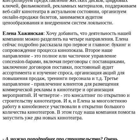
контролируем предоставление жестких дисков, цифровых
ключей, фильмокопий, рекламных материалов, поддерживаем
веб-сайт кинотеатра в актуальном состоянии, организуем
онлайн-продажи билетов, занимаемся аудитом
ценообразования и внедрением систем лояльности.
Елена Хажинская
: Хочу добавить, что деятельность нашей
компании можно разделить на четыре направления. Елена
сейчас подробно рассказала про первое и главное: букинг и
сопровождение процесса кинопоказа. Второе наше
направление - это полное или частичное управление
concession
-барами, включая переговоры с поставщиками,
заключение договоров поставки, постоянный аудит
ассортимента и изучение спроса, организация акций для
повышения продаж, тренинги персонала и т.д. Третье
направление - привлечение клиентов для размещения
коммерческой рекламы в кинотеатре и организация
мероприятий. И четвертое - это консалтинг по открытию и
строительству кинотеатров. И я, и Елена за многолетнюю
работу в кинобизнесе участвовали в открытии большого
количества кинотеатров. В этом году наша компания помогла
запустить уже два новых кинотеатра.
- А можно поподробнее про строительство? Очень