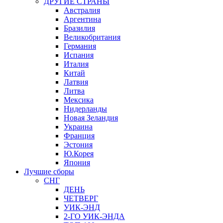
ДРУГИЕ СТРАНЫ
Австралия
Аргентина
Бразилия
Великобритания
Германия
Испания
Италия
Китай
Латвия
Литва
Мексика
Нидерланды
Новая Зеландия
Украина
Франция
Эстония
Ю.Корея
Япония
Лучшие сборы
СНГ
ДЕНЬ
ЧЕТВЕРГ
УИК-ЭНД
2-ГО УИК-ЭНДА