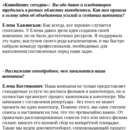
«Кинобизнес сегодня»:
Вы обе давно и плодотворно
трудились в разных областях кинобизнеса. Как вам пришла
в голову идея об объединении усилий и создании компании?
Елена Хажинская:
Как всегда, все хорошее случается
спонтанно. У Елены давно зрела идея создания своей
компании, но не было достаточных ресурсов. Я поддержала
эту идею, выступив своего рода катализатором, и мы быстро
набрали команду профессионалов, необходимых для
выполнения поставленных перед нами задач.
- Расскажите поподробнее, чем занимается ваша
компания?
Елена Костюкович
: Наша компания не только предоставляет
стандартные услуги по росписи фильмов в кинотеатрах, но и
полностью организует процесс кинопоказа в кинотеатре. Мы
начинаем с составления репертуара - без этого не может
прожить ни один кинотеатр. Помимо этого, мы сами считаем
сеансы и настаиваем на том, что это чрезвычайно важно. От
правильно распланированных сеансов того или иного фильма
сильно зависит его валовой сбор на конкретной площадке.
Также мы ведем документооборот, сопровождающий процесс