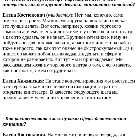
интересно, как две хрупкие девушки занимаются стройкой?
Елена Костюкович
(
улыбается
): Нет, мы, конечно, сами
ничего не строим. Мы консультируем наших клиентов, как
это лучше делать. Вот есть, например, хозяин торгового
комплекса, и ему очень хочется иметь у себя еще и кинотеатр,
а как это сделать, он не знает. Крупные сетевики к нему не
пойдут - он для них «мелковат», а частного инвестора найти
тоже непросто, так как этот бизнес не быстроокупаемый, да и
инвестор может побояться вкладывать деньги в сферу, в
которой не разбирается. Вот тут мы и пригождаемся. Мы
рассказываем хозяину торгового центра о том, с чего начать,
как построить, с кем сотрудничать.
Елена Хажинская
: На этапе консультирования мы выступаем
в интересах заказчика с целью оптимизации затрат на
открытие кинотеатра. В качестве следующего шага мы
предоставляем услуги по управлению кинотеатром.
- Как распределяются между вами сферы деятельности
компании?
Елена Костюкович
: На мне лежит, в первую очередь, вся