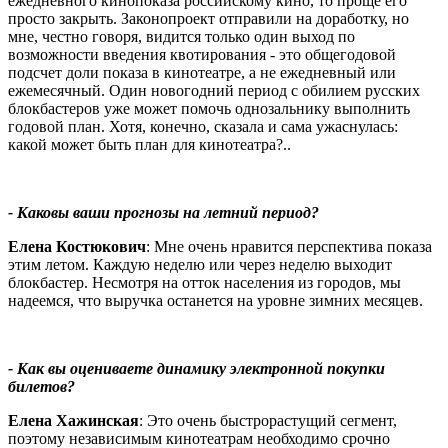
ежедневного кинопоказа российскому кино, то проще его
просто закрыть. Законопроект отправили на доработку, но
мне, честно говоря, видится только один выход по
возможности введения квотирования - это общегодовой
подсчет доли показа в кинотеатре, а не ежедневный или
ежемесячный. Один новогодний период с обилием русских
блокбастеров уже может помочь однозальнику выполнить
годовой план. Хотя, конечно, сказала и сама ужаснулась:
какой может быть план для кинотеатра?..
- Каковы ваши прогнозы на летний период?
Елена Костюкович
: Мне очень нравится перспектива показа
этим летом. Каждую неделю или через неделю выходит
блокбастер. Несмотря на отток населения из городов, мы
надеемся, что выручка останется на уровне зимних месяцев.
- Как вы оцениваете динамику электронной покупки
билетов?
Елена Хажинская
: Это очень быстрорастущий сегмент,
поэтому независимым кинотеатрам необходимо срочно