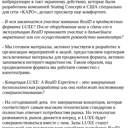
вибрирующие в такт экранному действию, которые были
разработаны компанией
Seating
Concepts
в США специально
для сети «КАРО», делают просмотр еще комфортнее.
- В чем заключается участие компании
RealD
в продвижении
формата
LUXE
? После оборудования зала и сдачи его в
эксплуатацию
RealD
принимает участие в дальнейшем
маркетинге или его осуществляет руководство кинотеатра?
- Мы готовим материалы, активно участвуем в разработке и
организации мероприятий и акций, предоставляем партнерам
эксклюзивные материалы для продвижения формата, активно
занимаемся интернет-маркетингом. Таким образом, над
продвижением формата мы работаем совместно с
кинотеатрами.
- Концепция
LUXE
:
A
RealD
Experience
- это завершенная
технологическая разработка или она подлежит постоянному
совершенствованию?
- На сегодняшний день
это завершенная концепция, которая
соответствует самым высоким техническим стандартам и
полностью отвечает потребностям рынка. Но технологии
развиваются, рынок движется вперед, и
LUXE
будет
совершенствоваться вместе с ним. Залы
LUXE
станут
площадкой для внедрения всех новейших разработок
RealD
.