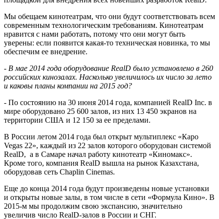
Мы обещаем кинотеатрам, что они будут соответствовать всем
современным технологическим требованиям. Кинотеатрам
нравится с нами работать, потому что они могут быть
уверены: если появится какая-то техническая новинка, то мы
обеспечим ее внедрение.
- В мае 2014 года оборудование
RealD
было установлено в 260
российских кинозалах. Насколько увеличилось их число за лето
и каковы планы компании на 2015 год?
- По состоянию на 30 июня 2014 года, компанией
RealD
Inc
. в
мире оборудовано 25 600 залов, из них 13 450 экранов на
территории США и 12 150 за ее пределами.
В России летом 2014 года был открыт мультиплекс «Каро
Vegas
22», каждый из 22 залов которого оборудован системой
RealD
,
а в Самаре начал работу кинотеатр «Киномакс».
Кроме того, компания
RealD
вышла на рынок Казахстана,
оборудовав сеть
Chaplin
Cinemas
.
Еще до конца 2014 года будут произведены новые установки
и открыты новые залы, в том числе в сети «Формула Кино». В
2015-м мы продолжим свою экспансию, значительно
увеличив число
RealD
-залов в России и СНГ.