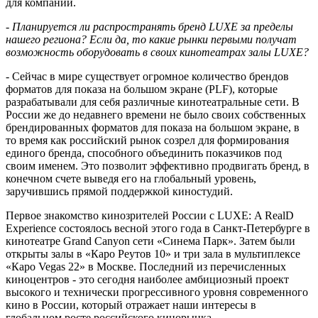
для компании.
- Планируется ли распространять бренд
LUXE
за пределы
нашего региона? Если да, то какие рынки первыми получат
возможность оборудовать в своих кинотеатрах залы
LUXE
?
- Сейчас в мире существует огромное количество брендов
форматов для показа на большом экране (
PLF
), которые
разрабатывали для себя различные кинотеатральные сети. В
России же до недавнего времени не было своих собственных
брендированных форматов для показа на большом экране, в
то время как российский рынок созрел для формирования
единого бренда, способного объединить показчиков под
своим именем. Это позволит эффективно продвигать бренд, в
конечном счете выведя его на глобальный уровень,
заручившись прямой поддержкой киностудий.
Первое знакомство кинозрителей России с
LUXE
:
A
RealD
Experience
состоялось весной этого года в Санкт-Петербурге в
кинотеатре
Grand
Canyon
сети «Синема Парк». Затем были
открыты залы в «Каро Реутов 10» и три зала в мультиплексе
«Каро
Vegas
22» в Москве. Последний из перечисленных
киноцентров - это сегодня наиболее амбициозный проект
высокого и технически прогрессивного уровня современного
кино в России, который отражает наши интересы в
глобальном росте российского кинорынка.