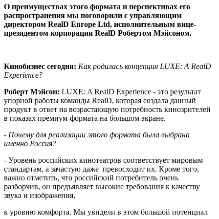
О преимуществах этого формата и перспективах его
распространения мы поговорили с управляющим
директором
RealD
Europe
Ltd
, исполнительным вице-
президентом корпорации
RealD
Робертом Мэйсоном.
Кинобизнес сегодня:
Как родилась концепция
LUXE
:
A
RealD
Experience
?
Роберт Мэйсон:
LUXE
:
A
RealD
Experience
- это результат
упорной работы команды
RealD
, которая создала данный
продукт в ответ на возрастающую потребность кинозрителей
в показах премиум-формата на большом экране.
- Почему для реализации этого формата была выбрана
именно Россия?
- Уровень российских кинотеатров соответствует мировым
стандартам, а зачастую даже
превосходит их. Кроме того,
важно отметить, что российский потребитель очень
разборчив, он предъявляет высокие требования к качеству
звука и изображения,
к уровню комфорта. Мы увидели в этом большой потенциал