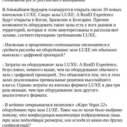
В ближайшем будущем планируется открыть около 20 новых
кинозалов
LUXE
. Скоро залы
LUXE
:
A
RealD
Experience
будут открыты в Китае, Бразилии и Болгарии. Причем
возможность оборудовать такие залы есть у всех рынков и
территорий, которые в этом заинтересованы и располагают
залами, соответствующими требованиям
LUXE
.
- Насколько в процентном соотношении отличаются в
среднем расходы на оборудование зала
LUXE
от обычного
кинозала с цифровой проекцией?
- Затраты на оборудование зала
LUXE
:
A
RealD
Experience
,
безусловно, немного выше, чем на оборудование обычного
зала с цифровой проекцией. Это объясняется тем, что в этих
залах реализованы премиальные решения высочайшего
класса. Однако затраты на кинозал формата
LUXE
в два-три
раза меньше, чем при оборудовании зала другого
аналогичного формата.
- В недавно открывшемся мегаплексе «Каро
Vegas
22»
оборудовано три зала
LUXE
. Такое число залов было выбрано
потому, что конфигурация кинотеатра подразумевала лишь
три зала подходящих размеров, или исходя из каких-то других
соображений?