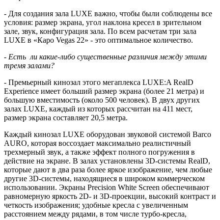
- Для создания зала
LUXE
важно, чтобы были соблюдены все
условия: размер экрана, угол наклона кресел в зрительном
зале, звук, конфигурация зала. По всем расчетам три зала
LUXE
в «Каро
Vegas
22» - это оптимальное количество.
- Есть
ли какие-либо существенные различия между этими
тремя залами?
- Премьерный кинозал этого мегаплекса
LUXE
:
A
RealD
Experience
имеет больший размер экрана (более 21 метра) и
большую вместимость (около 500 человек). В двух других
залах
LUXE
, каждый из которых рассчитан на 411 мест,
размер экрана составляет 20,5 метра.
Каждый кинозал
LUXE
оборудован звуковой системой
Barco
AURO
, которая воссоздает максимально реалистичный
трехмерный звук, а также эффект полного погружения в
действие на экране. В залах установлены 3
D
-системы
RealD
,
которые дают в два раза более яркое изображение, чем любые
другие 3
D
-системы, находящиеся в широком коммерческом
использовании. Экраны
Precision
White
Screen
обеспечивают
равномерную яркость 2
D
- и 3
D
-проекции, высокий контраст и
четкость изображения; удобные кресла с увеличенным
расстоянием между рядами, в том числе турбо-кресла,