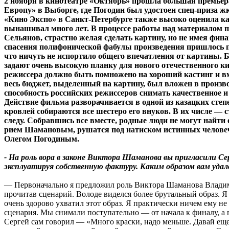
2 ноября в кинотеатре «Октябрь» прошла большая премье
Европу» в Выборге, где Погодин был удостоен спец-приза 
«Кино Экспо» в Санкт-Петербурге также высоко оценила ка
вынашивал много лет. В процессе работы над материалом
Сельянов, страстно желая сделать картину, но не имея фин
спасения полифонической фабулы произведения пришлось по
что ничуть не испортило общего впечатления от картины. 
задают очень высокую планку для нового отечественного ки
режиссера должно быть помножено на хороший кастинг и в
весь бюджет, выделенный на картину, был вложен в произво
способность российских режиссеров снимать качественное и
Действие фильма разворачивается в одной из казацких ст
кровлей собираются все шестеро его внуков. В их числе —
следу. Собравшись все вместе, родные люди не могут найти
рием Шамановым, рушатся под натиском истинных человече
Олегом Погодиным.
- На роль вора в законе Виктора Шаманова вы пригласили 
эксплуатируя собственную фактуру. Каким образом вам уда
— Первоначально я предложил роль Виктора Шаманова Владими
прочитав сценарий. Володе виделся более брутальный образ. Я ж
очень здорово ухватил этот образ. Я практически ничем ему не
сценария. Мы снимали поступательно — от начала к финалу, а
Сергей сам говорил — «Много краски, надо меньше. Давай еще 