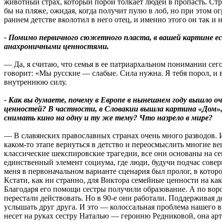
животный страх, который порой толкает людей в пропасть. Стра
бы на пляже, ожидая, когда получит пулю в лоб, но при этом ог
раннем детстве вколотил в него отец, и именно этого он так и 
- Помимо первичного сюжетного пласта, в вашей картине ес
анахроничными ценностями.
— Да, я считаю, что семья в ее патриархальном понимании сего
говорит: «Мы русские — слабые. Сила нужна. Я тебя порол, и
внутреннюю силу.
- Как вы думаете, почему в Европе в нынешнем году вышло 
ценностей? В частности, в Словакии вышла картина «Дом», 
снимать кино на одну и ту же тему? Что назрело в мире?
— В славянских православных странах очень много разводов. 
каком-то этапе вернуться в детство и переосмыслить многие в
классические шекспировские трагедии, все они основаны на 
единственный элемент социума, где люди, будучи подчас сове
меня в первоначальном варианте сценария был пролог, в котор
Кстати, как ни странно, для Виктора семейные ценности на как
Благодаря его помощи сестры получили образование. А по воро
перестали действовать. Но в 90-е они работали. Поддерживая д
услышать друг друга. И это — колоссальная проблема нашего 
несет на руках сестру Наталью — героиню Редниковой, она арт