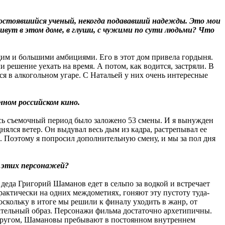
состоявшийся ученый, некогда подававший надежды. Это мои
ивут в этом доме, в глуши, с чужими по сути людьми? Что
им и большими амбициями. Его в этот дом привела гордыня.
 решение уехать на время. А потом, как водится, застряли. В
тся в алкогольном угаре. С Натальей у них очень интересные
енном российском кино.
есь съемочный период было заложено 53 смены. И я вынужден
нялся ветер. Он выдувал весь дым из кадра, растрепывал ее
. Поэтому я попросил дополнительную смену, и мы за пол дня
у этих персонажей?
деда Григорий Шаманов едет в сельпо за водкой и встречает
рактически на одних междометиях, гоняют эту пустоту туда-
оскольку в итоге мы решили к финалу уходить в жанр, от
рательный образ. Персонажи фильма достаточно архетипичны.
 с другом, Шамановы пребывают в постоянном внутреннем