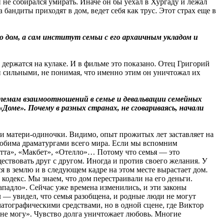
 не собирался умирать. Иначе он бы уехал в Хургаду и лежал
 бандиты приходят в дом, ведет себя как трус. Этот страх еще в
 дом, а сам институт семьи с его архаичным укладом и
 держатся на кулаке. И в фильме это показано. Отец Григорий
й сильными, не понимая, что именно этим он уничтожал их
блемам взаимоотношений в семье и девальвации семейных
оме». Почему в разных странах, не сговариваясь, начали
и матери-одиночки. Видимо, опыт прожитых лет заставляет на
 любима драматургами всего мира. Если мы вспомним
етта», «Макбет», «Отелло»… Потому что семья — это
ствовать друг с другом. Иногда и против своего желания. У
я в землю и в следующем кадре на этом месте вырастает дом.
кодекс. Мы знаем, что дом перестраивали на его деньги.
ападло». Сейчас уже времена изменились, и эти законы
л — увидел, что семья разобщена, и родные люди не могут
атографическими средствами, но в одной сцене, где Виктор
 не могу». Чувство долга уничтожает любовь. Многие