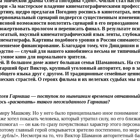
ра эпической драмы Олега Погодина «Дом». Фильм стал нас
жюри «За мастерское владение кинематографическими профес
ртину, щедро предлагая Погодину роспись в кинотеатрах, н
 первоначальный сценарий подвергся существенным изменен
ансовой возможности воплотить сценарий в его первозданном
жертвовать прологом и переписать финал. В результате пси
Богатый, вкусный кинематографический язык ленты, глубокая
нематографа. Картины подобного уровня в России снимаются 
меняемое финансирование. Благодаря тому, что Дишдишян и 
дство — случай для нашего кинобизнеса весьма не типичный. 
 умное кино для нормального зрителя.
епей. В большом доме живет большая семья Шамановых. На с
 старший брат Виктор, крупный уголовный авторитет, вор в 
 общего языка друг с другом. И традиционные семейные ценн
ских страстей. О героях фильма и их нелегких судьбах мы 
Сергея Гармаша — поступок по нынешним временам отчаянный,
лось «раскопать» такого неожиданного Гармаша?
ру Машкову. Но у него было принципиально иное понимание это
е хотел показать человека, который утратил силу, но его близки
 помогал — он как-то сразу почувствовал характер этого персон
 потому главный герой открывается зрителю постепенно, по мер
дубль!». Несмотря на то, что Виктор Шаманов авторитетный банд