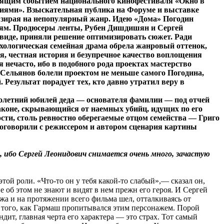
тоящим событием национального кинофестиваля «Окно в
сиями». Взыскательная публика на Форуме и выставке
евзирая на непопулярный жанр. Идею «Дома» Погодин
иям. Продюсеры ленты, Рубен Дишдишян и Сергей
 виде, приняли решение оптимизировать сюжет. Ради
хологическая семейная драма обрела жанровый оттенок,
, честная история и безупречное качество воплощения
нечасто, ибо в подобного рода проектах мастерство
Сельянов болели проектом не меньше самого Погодина,
Результат порадует тех, кто давно утратил веру в
толетний юбилей деда — основателя фамилии — под отчей
законе, скрывающийся от наемных убийц, идущих по его
ости, столь ревностно оберегаемые отцом семейства — Григо
поговорили с режиссером и автором сценария картины
 ибо Сергей Леонидович снимается очень много, зачастую
й роли. «Что-то он у тебя какой-то слабый»,— сказал он,
е об этом не знают и видят в нем прежн его героя. И Сергей
ажа и на протяжении всего фильма шел, отталкиваясь от
е того, как Гармаш пропитывался этим персонажем. Порой
ит, главная черта его характера — это страх. Тот самый