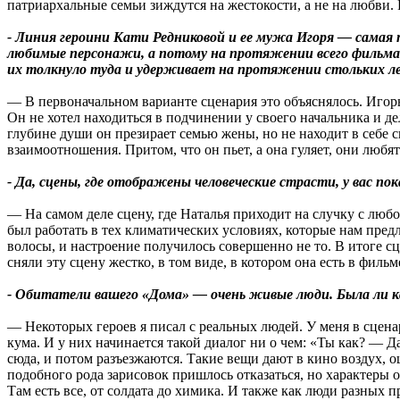
патриархальные семьи зиждутся на жестокости, а не на любви. 
- Линия героини Кати Редниковой и ее мужа Игоря — самая 
любимые персонажи, а потому на протяжении всего фильма 
их толкнуло туда и удерживает на протяжении стольких л
— В первоначальном варианте сценария это объяснялось. Игор
Он не хотел находиться в подчинении у своего начальника и де
глубине души он презирает семью жены, но не находит в себе с
взаимоотношения. Притом, что он пьет, а она гуляет, они любят
- Да, сцены, где отображены человеческие страсти, у вас по
— На самом деле сцену, где Наталья приходит на случку с лю
был работать в тех климатических условиях, которые нам предл
волосы, и настроение получилось совершенно не то. В итоге 
сняли эту сцену жестко, в том виде, в котором она есть в фильм
- Обитатели вашего «Дома» — очень живые люди. Была ли к
— Некоторых героев я писал с реальных людей. У меня в сцена
кума. И у них начинается такой диалог ни о чем: «Ты как? — Д
сюда, и потом разъезжаются. Такие вещи дают в кино воздух, 
подобного рода зарисовок пришлось отказаться, но характеры
Там есть все, от солдата до химика. И также как люди разных