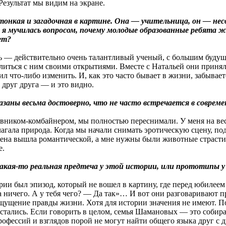
Результат мы видим на экране.
тонкая и загадочная в картине. Она — учительница, он — не
я мучилась вопросом, почему молодые образованные ребята ж
ет?
ь — действительно очень талантливый ученый, с большим будущ
литься с ним своими открытиями. Вместе с Натальей они приняли
ил что-либо изменить. И, как это часто бывает в жизни, забывае
 друг друга — и это видно.
казаны весьма достоверно, что не часто встречается в соврем
бовником-комбайнером, мы полностью переснимали. У меня на в
агала природа. Когда мы начали снимать эротическую сцену, под
сцена вышла романтической, а мне нужны были животные страсти
е.
акая-то реальная предтеча у этой истории, или прототипы 
рии был эпизод, который не вошел в картину, где перед юбилеем 
а ничего. А у тебя чего? — Да так»… И вот они разговаривают п
ощущение правды жизни. Хотя для истории значения не имеют. П
 остались. Если говорить в целом, семья Шамановых — это соби
 профессий и взглядов порой не могут найти общего языка друг