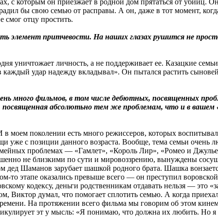
х, с которым он приезжает в родной дом прятаться от убийц. Он
радил бы свою семью от расправы. А он, даже в тот момент, когда
не смог отцу простить.
ть элемент притчевости. На наших глазах рушится не просто
дня уничтожает личность, а не поддерживает ее. Казацкие семьи
 в каждый удар надежду вкладывал». Он пытался растить сынове
очень много фильмов, в том числе дебютных, посвященных про
посвященная абсолютьно тем же проблемам, что и в вашем «Д
И в моем поколении есть много режиссеров, которых воспитывал
ещи уже с позиции данного возраста. Вообще, тема семьи очень
семейных проблемах — «Гамлет», «Король Лир», «Ромео и Джуль
ршенно не близкими по сути и мировоззрению, вынуждены сосуще
ом дед Шаманов зарубает шашкой родного брата. Шашка вонзаетс
ом-то этапе оказались превыше всего — он преступил воровской 
вскому кодексу, деньги родственникам отдавать нельзя — это «з
ом, Виктор думал, что помогает сплотить семью. А когда приеха
времени. На протяжении всего фильма мы говорим об этом кинем
икулирует эт у мысль: «Я понимаю, что должна их любить. Но я