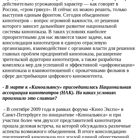
действительно угрожающий характер — как говорят в
России, «гром грянул». И сейчас их можно решить, только
выступив единым фронтом. Сегодня объединение
кинотеатров – вопрос огромной важности, от решения
которого зависит дальнейшее развитие национальной
системы кинопоказа. В таких условиях наиболее
приоритетными для нас являются такие задачи, как
консолидация кинотеатров в единую отраслевую
организацию, взаимодействие с органами власти для решения
главных проблем предприятий кинопоказа, расширение
зрительской аудитории кинотеатров, а также разработка
комплекса мер для успешной и эффективной «цифровизации»
кинопоказа и взаимоотношений с прокатчиками фильмов в
сфере дистрибьюции цифрового киноконтента.
- В марте к «Киноальянсу» присоединилась Национальная
ассоциация кинотеатров (НАК). На каких условиях
произошло это слияние?
- В сентябре 2009 года в рамках форума «Кино Экспо» в
Санкт-Петербурге по инициативе «Киноальянса» и при
участии более чем двухсот представителей кинотеатров
прошла деловая встреча, на которой обсуждались различные
аспекты возможного объединения. В итоге консолидацию
предприятий кинопоказа под эгидой единой общественной