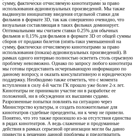
сумму, фактически отчисляемую кинотеатрами за право
использования аудиовизуальных произведений. Мы также
выдвинули инициативу введения отдельной ставки для
фильмов в формате 3D, так как совершенно очевидно, что
визуальная составляющая в таких фильмах доминирует.
Оптимальными мы считаем ставки 0.25% для обычных
фильмов и 0,15% для фильмов в формате 3D от общей суммы
сборов от продажи билетов (опять-таки уменьшенной на
сумму, фактически отчисляемую кинотеатрами за право
использования (показа) аудиовизуальных произведений). В
рамках одного интервью полностью осветить столь серьезную
проблему невозможно. Однако по запросу любого кинотеатра
мы готовы предоставить исчерпывающую информацию по
данному вопросу, и оказать консультативную и юридическую
поддержку. Необходимо также отметить, что с момента
вступления в силу 4-й части ГК прошло уже более 2-х лет.
Кинотеатры не принимали участие ни в разработке ее
положений, ни в обсуждении их высшими судами.
Разрозненные попытки повлиять на ситуацию через
Министерство культуры, и создать положительные для
кинотеатров судебные прецеденты, ни к чему не привели.
Понятно, что это также произошло из-за отсутствия единства
в рядах кинотеатров. А ведь слаженные и продуманные
действия в рамках серьезной организации могли бы давно
привести к решению данной проблемы и предотвратить