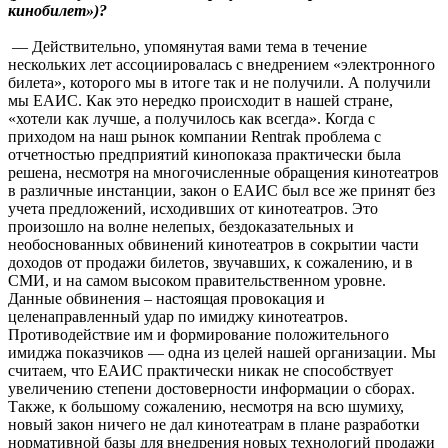
кинобилет»)?
— Действительно, упомянутая вами тема в течение
нескольких лет ассоциировалась с внедрением «электронного
билета», которого мы в итоге так и не получили. А получили
мы ЕАИС. Как это нередко происходит в нашей стране,
«хотели как лучше, а получилось как всегда». Когда с
приходом на наш рынок компании Rentrak проблема с
отчетностью предприятий кинопоказа практически была
решена, несмотря на многочисленные обращения кинотеатров
в различные инстанции, закон о ЕАИС был все же принят без
учета предложений, исходивших от кинотеатров. Это
произошло на волне нелепых, бездоказательных и
необоснованных обвинений кинотеатров в сокрытии части
доходов от продажи билетов, звучавших, к сожалению, и в
СМИ, и на самом высоком правительственном уровне.
Данные обвинения – настоящая провокация и
целенаправленный удар по имиджу кинотеатров.
Противодействие им и формирование положительного
имиджа показчиков — одна из целей нашей организации. Мы
считаем, что ЕАИС практически никак не способствует
увеличению степени достоверности информации о сборах.
Также, к большому сожалению, несмотря на всю шумиху,
новый закон ничего не дал кинотеатрам в плане разработки
нормативной базы для внедрения новых технологий продажи