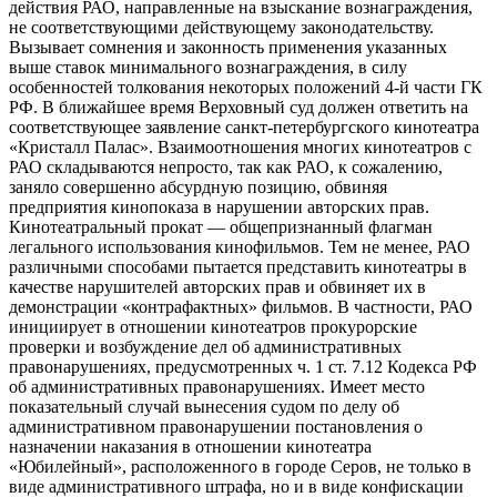
действия РАО, направленные на взыскание вознаграждения,
не соответствующими действующему законодательству.
Вызывает сомнения и законность применения указанных
выше ставок минимального вознаграждения, в силу
особенностей толкования некоторых положений 4-й части ГК
РФ. В ближайшее время Верховный суд должен ответить на
соответствующее заявление санкт-петербургского кинотеатра
«Кристалл Палас». Взаимоотношения многих кинотеатров с
РАО складываются непросто, так как РАО, к сожалению,
заняло совершенно абсурдную позицию, обвиняя
предприятия кинопоказа в нарушении авторских прав.
Кинотеатральный прокат — общепризнанный флагман
легального использования кинофильмов. Тем не менее, РАО
различными способами пытается представить кинотеатры в
качестве нарушителей авторских прав и обвиняет их в
демонстрации «контрафактных» фильмов. В частности, РАО
инициирует в отношении кинотеатров прокурорские
проверки и возбуждение дел об административных
правонарушениях, предусмотренных ч. 1 ст. 7.12 Кодекса РФ
об административных правонарушениях. Имеет место
показательный случай вынесения судом по делу об
административном правонарушении постановления о
назначении наказания в отношении кинотеатра
«Юбилейный», расположенного в городе Серов, не только в
виде административного штрафа, но и в виде конфискации