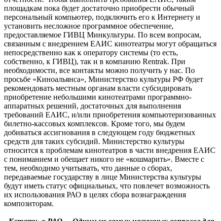
площадкам пока будет достаточно приобрести обычный
персональный компьютер, подключить его к Интернету и
установить несложное программное обеспечение,
предоставляемое ГИВЦ Минкультуры. По всем вопросам,
связанным с внедрением ЕАИС кинотеатры могут обращаться
непосредственно как к оператору системы (то есть,
собственно, к ГИВЦ), так и в компанию Rentrak. При
необходимости, все контакты можно получить у нас. По
просьбе «Киноальянса», Министерство культуры РФ будет
рекомендовать местным органам власти субсидировать
приобретение небольшими кинотеатрами программно-
аппаратных решений, достаточных для выполнения
требований ЕАИС, и/или приобретения компьютеризованных
билетно-кассовых комплексов. Кроме того, мы будем
добиваться ассигнования в следующем году бюджетных
средств для таких субсидий. Министерство культуры
относится к проблемам кинотеатров в части внедрения ЕАИС
с пониманием и обещает никого не «кошмарить». Вместе с
тем, необходимо учитывать, что данные о сборах,
передаваемые государству в лице Министерства культуры
будут иметь статус официальных, что повлечет возможность
их использования РАО в целях сбора вознаграждения
композиторам.