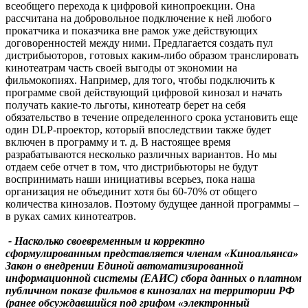
всеобщего перехода к цифровой кинопроекции. Она
рассчитана на добровольное подключение к ней любого
прокатчика и показчика вне рамок уже действующих
договоренностей между ними. Предлагается создать пул
дистрибьюторов, готовых каким-либо образом транслировать
кинотеатрам часть своей выгоды от экономии на
фильмокопиях. Например, для того, чтобы подключить к
программе свой действующий цифровой кинозал и начать
получать какие-то льготы, кинотеатр берет на себя
обязательство в течение определенного срока установить еще
один DLP-проектор, который впоследствии также будет
включен в программу и т. д. В настоящее время
разрабатываются несколько различных вариантов. Но мы
отдаем себе отчет в том, что дистрибьюторы не будут
воспринимать наши инициативы всерьез, пока наша
организация не объединит хотя бы 60-70% от общего
количества кинозалов. Поэтому будущее данной программы –
в руках самих кинотеатров.
- Насколько своевременным и корректно
сформулированным представляется членам «Киноальянса»
Закон о внедрении Единой автоматизированной
информационной системы (ЕАИС) сбора данных о платном
публичном показе фильмов в кинозалах на территории РФ
(ранее обсуждавшийся под грифом «электронный