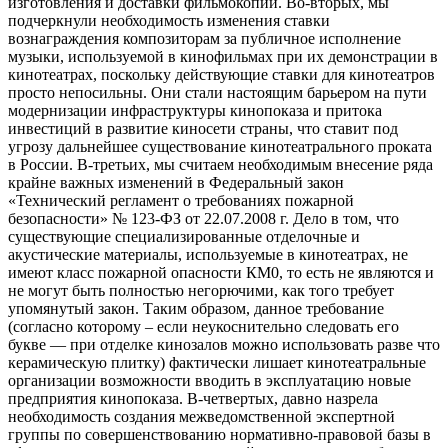
изготовления и доставки фильмокопий. Во-вторых, мы
подчеркнули необходимость изменения ставки
вознаграждения композиторам за публичное исполнение
музыки, используемой в кинофильмах при их демонстрации в
кинотеатрах, поскольку действующие ставки для кинотеатров
просто непосильны. Они стали настоящим барьером на пути
модернизации инфраструктуры кинопоказа и притока
инвестиций в развитие киносети страны, что ставит под
угрозу дальнейшее существование кинотеатрального проката
в России. В-третьих, мы считаем необходимым внесение ряда
крайне важных изменений в Федеральный закон
«Технический регламент о требованиях пожарной
безопасности» № 123-ФЗ от 22.07.2008 г. Дело в том, что
существующие специализированные отделочные и
акустические материалы, используемые в кинотеатрах, не
имеют класс пожарной опасности КМ0, то есть не являются и
не могут быть полностью негорючими, как того требует
упомянутый закон. Таким образом, данное требование
(согласно которому – если неукоснительно следовать его
букве — при отделке кинозалов можно использовать разве что
керамическую плитку) фактически лишает кинотеатральные
организации возможности вводить в эксплуатацию новые
предприятия кинопоказа. В-четвертых, давно назрела
необходимость создания межведомственной экспертной
группы по совершенствованию нормативно-правовой базы в