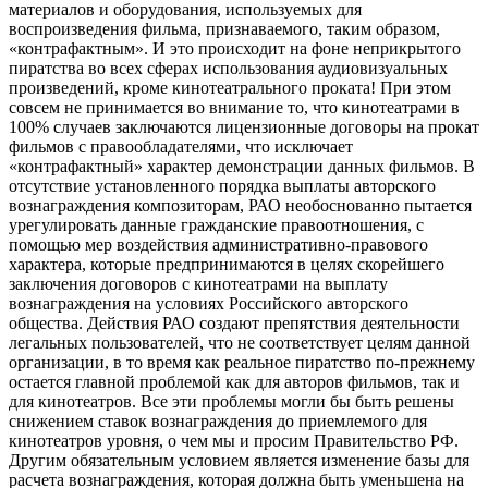
материалов и оборудования, используемых для
воспроизведения фильма, признаваемого, таким образом,
«контрафактным». И это происходит на фоне неприкрытого
пиратства во всех сферах использования аудиовизуальных
произведений, кроме кинотеатрального проката! При этом
совсем не принимается во внимание то, что кинотеатрами в
100% случаев заключаются лицензионные договоры на прокат
фильмов с правообладателями, что исключает
«контрафактный» характер демонстрации данных фильмов. В
отсутствие установленного порядка выплаты авторского
вознаграждения композиторам, РАО необоснованно пытается
урегулировать данные гражданские правоотношения, с
помощью мер воздействия административно-правового
характера, которые предпринимаются в целях скорейшего
заключения договоров с кинотеатрами на выплату
вознаграждения на условиях Российского авторского
общества. Действия РАО создают препятствия деятельности
легальных пользователей, что не соответствует целям данной
организации, в то время как реальное пиратство по-прежнему
остается главной проблемой как для авторов фильмов, так и
для кинотеатров. Все эти проблемы могли бы быть решены
снижением ставок вознаграждения до приемлемого для
кинотеатров уровня, о чем мы и просим Правительство РФ.
Другим обязательным условием является изменение базы для
расчета вознаграждения, которая должна быть уменьшена на