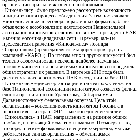
организации признали жизненно необходимой.
«Киноальянсу» было предложено рассмотреть возможность
инициирования процесса объединения. Затем последовали
многочисленные переговоры в различных форматах; было
объявлено о возобновлении деятельности Национальной
ассоциации кинотеатров; состоялась встреча президента НАК
Евгения Рогозина (владельца сети «Премьер Зал») и
председателя правления «Киноальянса» Леонида
Огородникова (председателя совета директоров группы
компаний «КАРО»). По итогам этих и других дискуссий был
тезисно сформулирован перечень наиболее насущных
проблем киносетей и независимых кинотеатров и определена
общая стратегия их решения. В марте же 2010 года была
достигнута договоренность с НАК о создании на базе НП
«Киноальянс» единой организации кинотеатров. Сейчас на
базе Национальной ассоциации кинотеатров создается филиал
единой организации по Уральскому, Сибирскому и
Дальневосточному федеральным округам. Цель этой
организации – консолидировать кинотеатры России, а в
перспективе – и стран СНГ. Такое объединение усилий
«Киноальянса» и НАК, направленных на решение общих
проблем, в настоящий момент оптимально. Несмотря на то,
что юридические формальности еще не завершены, мы уже
работаем как единая организация – обмениваемся
информацией, консультируем кинотеатры и т. д.