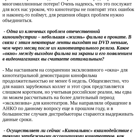
многомиллионные потери! Очень надеюсь, что это послужит
для всех нас уроком, что кинотеатры не повторят этих ошибок
и наконец-то поймут, для решения общих проблем нужно
объединиться.
- Одна из ключевых проблем отечественной
киноиндустрии – небольшая «жизнь» фильма в прокате. В
связи с этим некоторые ленты выходят на DVD меньше,
чем через месяц после их кинотеатрального релиза. Какое
«окно» между выходом фильма на экраны и его появлением
в видеомагазинах вы считаете оптимальным?
- Мы настаиваем на сохранении эксклюзивного «окна» для
кинотеатральной демонстрации кинофильма
продолжительностью не менее 6 недель. Общеизвестно, что
для наших зарубежных коллег и этот срок представляется
слишком коротким, но учитывая российские реалии, мы едва
ли можем рассчитывать на более длительный период
«эксклюзива» для кинотеатров. Мы направляли обращение в
АНКО по данному вопросу еще в прошлом году, и в
большинстве случаев дистрибьюторы стараются выдерживать
данные сроки.
- Осуществляет ли сейчас «Киноальянс» взаимодействие с
такими зарубежными ассоциациями кинотеатров, как