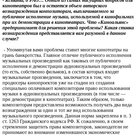
- Кстати, о РАО… Одним из самых насущных вопросов для
кинотеатров был и остается объем авторского
вознаграждения композиторам, выплачиваемого за
публичное исполнение музыки, используемой в кинофильмах
при их демонстрации в кинотеатрах. Что «Киноальянс»
предпринимает для решения этой проблемы? Какая ставка
вознаграждения представляется вам разумной в данном
случае?
- Упомянутая вами проблема ставит многие кинотеатры на
грань банкротства. Главное отличие публичного исполнения
музыкальных произведений как таковых от публичного
исполнения и демонстрации аудиовизуальных произведений
(то есть, собственно фильмов), в состав которых входят
музыкальные произведения, заключается в том, что
продюсеры кинопроектов уже на стадии их создания
специально оплачивают композиторам право использования
музыки в аудиовизуальных произведениях (в том числе —
при демонстрации в кинотеатрах). Таким образом, только
композиторам предоставлена возможность получать два вида
вознаграждения за один и тот же вид использования
музыкального произведения. Данная норма закреплена в п. 3
ст. 1263 Гражданского кодекса РФ. К сожалению, в своем
стремлении защитить права композиторов, законодатели не
принимают во внимание изменившиеся экономические