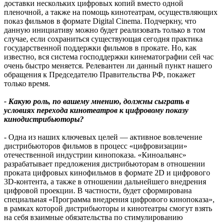
доставки нескольких цифровых копий вместо одной
пленочной, а также на помощь кинотеатрам, осуществляющих
показ фильмов в формате Digital Cinema. Подчеркну, что
данную инициативу можно будет реализовать только в том
случае, если сохраниться существующая сегодня практика
государственной поддержки фильмов в прокате. Но, как
известно, вся система господдержки кинематографии сей час
очень быстро меняется. Релевантен ли данный пункт нашего
обращения к Председателю Правительства РФ, покажет
только время.
- Какую роль, по вашему мнению, должны сыграть в
условиях перехода кинотеатров к цифровому показу
кинодистрибьюторы?
- Одна из наших ключевых целей — активное вовлечение
дистрибьюторов фильмов в процесс «цифровизации»
отечественной индустрии кинопоказа. «Киноальянс»
разрабатывает предложения дистрибьюторам в отношении
проката цифровых кинофильмов в формате 2D и цифрового
3D-контента, а также в отношении дальнейшего внедрения
цифровой проекции. В частности, будет сформирована
специальная «Программа внедрения цифрового кинопоказа»,
в рамках которой дистрибьюторы и кинотеатры смогут взять
на себя взаимные обязательства по стимулированию