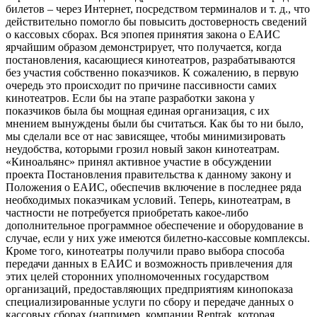
билетов – через Интернет, посредством терминалов и т. д., что
действительно помогло бы повысить достоверность сведений
о кассовых сборах. Вся эпопея принятия закона о ЕАИС
ярчайшим образом демонстрирует, что получается, когда
постановления, касающиеся кинотеатров, разрабатываются
без участия собственно показчиков. К сожалению, в первую
очередь это происходит по причине пассивности самих
кинотеатров. Если бы на этапе разработки закона у
показчиков была бы мощная единая организация, с их
мнением вынуждены были бы считаться. Как бы то ни было,
мы сделали все от нас зависящее, чтобы минимизировать
неудобства, которыми грозил новый закон кинотеатрам.
«Киноальянс» принял активное участие в обсуждении
проекта Постановления правительства к данному закону и
Положения о ЕАИС, обеспечив включение в последнее ряда
необходимых показчикам условий. Теперь, кинотеатрам, в
частности не потребуется приобретать какое-либо
дополнительное программное обеспечение и оборудование в
случае, если у них уже имеются билетно-кассовые комплексы.
Кроме того, кинотеатры получили право выбора способа
передачи данных в ЕАИС и возможность привлечения для
этих целей сторонних уполномоченных государством
организаций, предоставляющих предприятиям кинопоказа
специализированные услуги по сбору и передаче данных о
кассовых сборах (например, компании Rentrak, которая