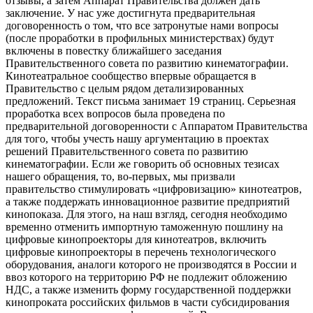
отзывы, а затем Аппарат Правительства должен дать
заключение. У нас уже достигнута предварительная
договоренность о том, что все затронутые нами вопросы
(после проработки в профильных министерствах) будут
включены в повестку ближайшего заседания
Правительственного совета по развитию кинематографии.
Кинотеатральное сообщество впервые обращается в
Правительство с целым рядом детализированных
предложений. Текст письма занимает 19 страниц. Серьезная
проработка всех вопросов была проведена по
предварительной договоренности с Аппаратом Правительства
для того, чтобы учесть нашу аргументацию в проектах
решений Правительственного совета по развитию
кинематографии. Если же говорить об основных тезисах
нашего обращения, то, во-первых, мы призвали
правительство стимулировать «цифровизацию» кинотеатров,
а также поддержать инновационное развитие предприятий
кинопоказа. Для этого, на наш взгляд, сегодня необходимо
временно отменить импортную таможенную пошлину на
цифровые кинопроекторы для кинотеатров, включить
цифровые кинопроекторы в перечень технологического
оборудования, аналоги которого не производятся в России и
ввоз которого на территорию РФ не подлежит обложению
НДС, а также изменить форму государственной поддержки
кинопроката российских фильмов в части субсидирования