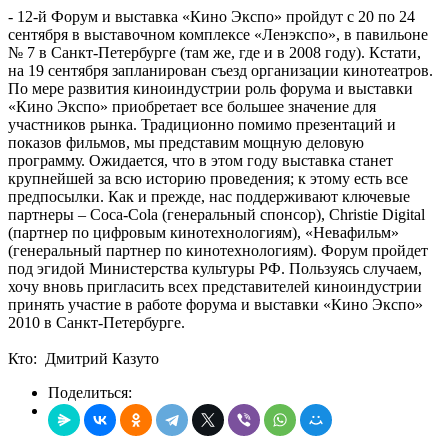
- 12-й Форум и выставка «Кино Экспо» пройдут с 20 по 24
сентября в выставочном комплексе «Ленэкспо», в павильоне
№ 7 в Санкт-Петербурге (там же, где и в 2008 году). Кстати,
на 19 сентября запланирован съезд организации кинотеатров.
По мере развития киноиндустрии роль форума и выставки
«Кино Экспо» приобретает все большее значение для
участников рынка. Традиционно помимо презентаций и
показов фильмов, мы представим мощную деловую
программу. Ожидается, что в этом году выставка станет
крупнейшей за всю историю проведения; к этому есть все
предпосылки. Как и прежде, нас поддерживают ключевые
партнеры – Coca-Cola (генеральный спонсор), Christie Digital
(партнер по цифровым кинотехнологиям), «Невафильм»
(генеральный партнер по кинотехнологиям). Форум пройдет
под эгидой Министерства культуры РФ. Пользуясь случаем,
хочу вновь пригласить всех представителей киноиндустрии
принять участие в работе форума и выставки «Кино Экспо»
2010 в Санкт-Петербурге.
Кто: Дмитрий Казуто
Поделиться: