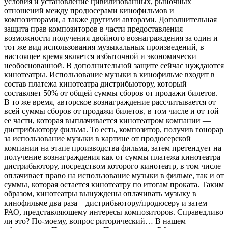
условия и установление цивилизованных, рыночных
отношений между продюсерами кинофильмов и
композиторами, а также другими авторами. Дополнительная
защита прав композиторов в части предоставления
возможности получения двойного вознаграждения за один и
тот же вид использования музыкальных произведений, в
настоящее время является избыточной и экономически
необоснованной. В дополнительной защите сейчас нуждаются
кинотеатры. Использование музыки в кинофильме входит в
состав платежа кинотеатра дистрибьютору, который
составляет 50% от общей суммы сборов от продажи билетов.
В то же время, авторское вознаграждение рассчитывается от
всей суммы сборов от продажи билетов, в том числе и от той
ее части, которая выплачивается кинотеатром компании —
дистрибьютору фильма. То есть, композитор, получив гонорар
за использование музыки в картине от продюсерской
компании на этапе производства фильма, затем претендует на
получение вознаграждения как от суммы платежа кинотеатра
дистрибьютору, посредством которого кинотеатр, в том числе
оплачивает право на использование музыки в фильме, так и от
суммы, которая остается кинотеатру по итогам проката. Таким
образом, кинотеатры вынуждены оплачивать музыку в
кинофильме два раза – дистрибьютору/продюсеру и затем
РАО, представляющему интересы композиторов. Справедливо
ли это? По-моему, вопрос риторический… В нашем