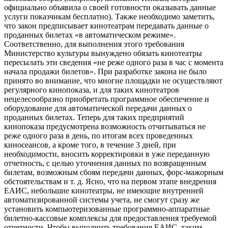
официально объявила о своей готовности оказывать данные
услуги показчикам бесплатно). Также необходимо заметить,
что закон предписывает кинотеатрам передавать данные о
проданных билетах «в автоматическом режиме».
Соответственно, для выполнения этого требования
Министерство культуры вынуждено обязать кинотеатры
пересылать эти сведения «не реже одного раза в час с момента
начала продажи билетов». При разработке закона не было
принято во внимание, что многие площадки не осуществляют
регулярного кинопоказа, и для таких кинотеатров
нецелесообразно приобретать программное обеспечение и
оборудование для автоматической передачи данных о
проданных билетах. Теперь для таких предприятий
кинопоказа предусмотрена возможность отчитываться не
реже одного раза в день, по итогам всех проведенных
киносеансов, а кроме того, в течение 3 дней, при
необходимости, вносить корректировки в уже переданную
отчетность, с целью уточнения данных по возвращенным
билетам, возможным сбоям передачи данных, форс-мажорным
обстоятельствам и т. д. Ясно, что на первом этапе внедрения
ЕАИС, небольшие кинотеатры, не имеющие внутренней
автоматизированной системы учета, не смогут сразу же
установить компьютеризованные программно-аппаратные
билетно-кассовые комплексы для предоставления требуемой
отчетности. Чтобы выполнить требования ЕАИС, таким