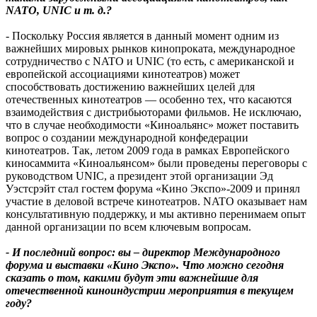
NATO, UNIC и т. д.?
- Поскольку Россия является в данный момент одним из
важнейших мировых рынков кинопроката, международное
сотрудничество с NATO и UNIC (то есть, с американской и
европейской ассоциациями кинотеатров) может
способствовать достижению важнейших целей для
отечественных кинотеатров — особенно тех, что касаются
взаимодействия с дистрибьюторами фильмов. Не исключаю,
что в случае необходимости «Киноальянс» может поставить
вопрос о создании международной конфедерации
кинотеатров. Так, летом 2009 года в рамках Европейского
киносаммита «Киноальянсом» были проведены переговоры с
руководством UNIC, а президент этой организации Эд
Уэстсрэйт стал гостем форума «Кино Экспо»-2009 и принял
участие в деловой встрече кинотеатров. NATO оказывает нам
консультативную поддержку, и мы активно перенимаем опыт
данной организации по всем ключевым вопросам.
- И последний вопрос: вы – директор Международного
форума и выставки «Кино Экспо». Что можно сегодня
сказать о том, какими будут эти важнейшие для
отечественной киноиндустрии мероприятия в текущем
году?