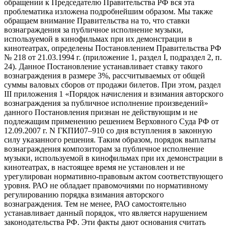
обращении к Председателю Правительства РФ вся эта
проблематика изложена подробнейшим образом. Мы также
обращаем внимание Правительства на то, что ставки
вознаграждения за публичное исполнение музыки,
используемой в кинофильмах при их демонстрации в
кинотеатрах, определены Постановлением Правительства РФ
№ 218 от 21.03.1994 г. (приложение 1, раздел I, подраздел 2, п.
24). Данное Постановление устанавливает ставку такого
вознаграждения в размере 3%, рассчитываемых от общей
суммы валовых сборов от продажи билетов. При этом, раздел
III приложения 1 «Порядок начисления и взимания авторского
вознаграждения за публичное исполнение произведений»
данного Постановления признан не действующим и не
подлежащим применению решением Верховного Суда РФ от
12.09.2007 г. N ГКПИ07–910 со дня вступления в законную
силу указанного решения. Таким образом, порядок выплаты
вознаграждения композиторам за публичное исполнение
музыки, используемой в кинофильмах при их демонстрации в
кинотеатрах, в настоящее время не установлен и не
урегулирован нормативно-правовым актом соответствующего
уровня. РАО не обладает правомочиями по нормативному
регулированию порядка взимания авторского
вознаграждения. Тем не менее, РАО самостоятельно
устанавливает данный порядок, что является нарушением
законодательства РФ. Эти факты дают основания считать