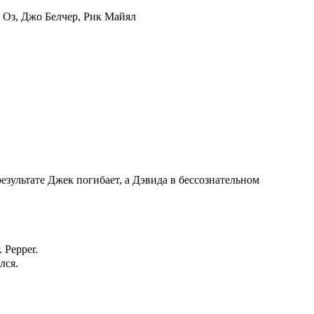
 Оз
,
Джо Белчер
,
Рик Майял
зультате Джек погибает, а Дэвида в бессознательном
 Pepper.
лся.