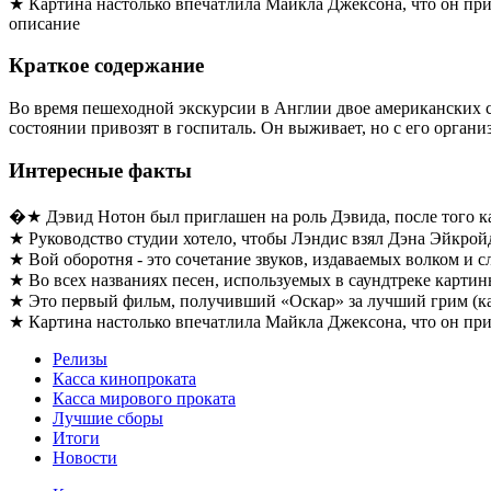
★ Картина настолько впечатлила Майкла Джексона, что он приг
описание
Краткое содержание
Во время пешеходной экскурсии в Англии двое американских ст
состоянии привозят в госпиталь. Он выживает, но с его орга
Интересные факты
�★ Дэвид Нотон был приглашен на роль Дэвида, после того ка
★ Руководство студии хотело, чтобы Лэндис взял Дэна Эйкройда
★ Вой оборотня - это сочетание звуков, издаваемых волком и с
★ Во всех названиях песен, используемых в саундтреке картины
★ Это первый фильм, получивший «Оскар» за лучший грим (кат
★ Картина настолько впечатлила Майкла Джексона, что он приг
Релизы
Касса кинопроката
Касса мирового проката
Лучшие сборы
Итоги
Новости