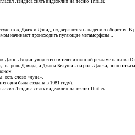
ласил Лэндиса снять видеоклип на песню Thriller.
удентов, Джек и Дэвид, подвергаются нападению оборотня. В ре
низмом начинают происходить пугающие метаморфозы...
к Джон Лэндис увидел его в телевизионной рекламе напитка Dr.
 на роль Дэвида, а Джона Белуши - на роль Джека, но он отказа
лоном.
, есть слово «луна».
егория была создана в 1981 году).
ласил Лэндиса снять видеоклип на песню Thriller.