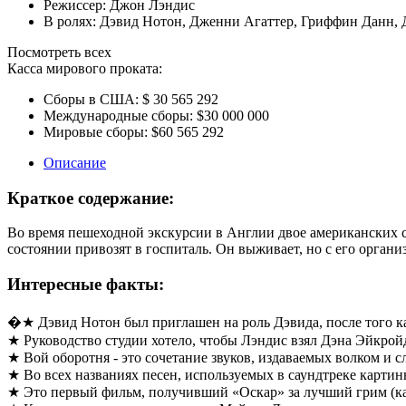
Режиссер:
Джон Лэндис
В ролях:
Дэвид Нотон
,
Дженни Агаттер
,
Гриффин Данн
,
Посмотреть всех
Касса мирового проката:
Сборы в США:
$ 30 565 292
Международные сборы:
$30 000 000
Мировые сборы:
$60 565 292
Описание
Краткое содержание:
Во время пешеходной экскурсии в Англии двое американских ст
состоянии привозят в госпиталь. Он выживает, но с его орга
Интересные факты:
�★ Дэвид Нотон был приглашен на роль Дэвида, после того ка
★ Руководство студии хотело, чтобы Лэндис взял Дэна Эйкройда
★ Вой оборотня - это сочетание звуков, издаваемых волком и с
★ Во всех названиях песен, используемых в саундтреке картины
★ Это первый фильм, получивший «Оскар» за лучший грим (кат