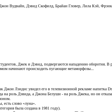
Джон Вудвайн
,
Дэвид Скофилд
,
Брайан Гловер
,
Лила Кэй
,
Фрэнк
удентов, Джек и Дэвид, подвергаются нападению оборотня. В ре
низмом начинают происходить пугающие метаморфозы...
к Джон Лэндис увидел его в телевизионной рекламе напитка Dr.
 на роль Дэвида, а Джона Белуши - на роль Джека, но он отказа
лоном.
, есть слово «луна».
егория была создана в 1981 году).