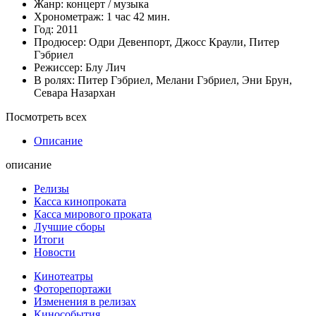
Жанр:
концерт
/
музыка
Хронометраж:
1 час 42 мин.
Год:
2011
Продюсер:
Одри Девенпорт
,
Джосс Краули
,
Питер
Гэбриел
Режиссер:
Блу Лич
В ролях:
Питер Гэбриел
,
Мелани Гэбриел
,
Эни Брун
,
Севара Назархан
Посмотреть всех
Описание
описание
Релизы
Касса кинопроката
Касса мирового проката
Лучшие сборы
Итоги
Новости
Кинотеатры
Фоторепортажи
Изменения в релизах
Кинособытия