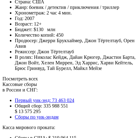
Страна:
США
Жанр:
боевик
/
детектив
/
приключения
/
триллер
Хронометраж:
2 час 4 мин.
Год:
2007
Возраст:
12+
Бюджет:
$130 млн
Количество копий:
450
Продюсер:
Джерри Брукхаймер
,
Джон Тёртелтауб
,
Орен
Авив
Режиссер:
Джон Тёртелтауб
В ролях:
Николас Кейдж
,
Дайан Крюгер
,
Джастин Барта
,
Джон Войт
,
Хелен Миррен
,
Эд Харрис
,
Харви Кейтель
,
Брюс Гринвуд
,
Тай Бурелл
,
Майкл Мейзе
Посмотреть всех
Кассовые сборы
в России и СНГ:
Первый уик-энд:
73 463 024
Общий сбор:
335 988 551
$ 13 575 295
Сборы по уик-эндам
Касса мирового проката:
Сборы в США:
$ 219 964 115