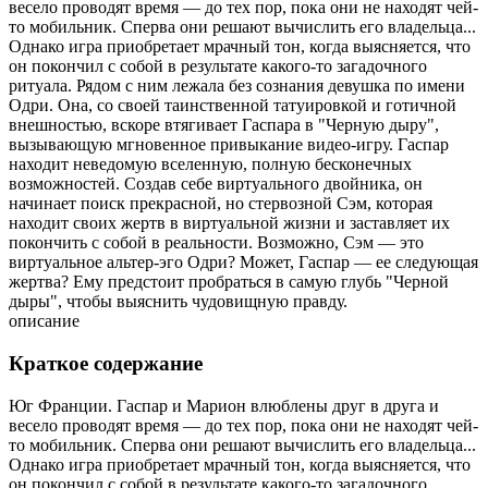
весело проводят время — до тех пор, пока они не находят чей-
то мобильник. Сперва они решают вычислить его владельца...
Однако игра приобретает мрачный тон, когда выясняется, что
он покончил с собой в результате какого-то загадочного
ритуала. Рядом с ним лежала без сознания девушка по имени
Одри. Она, со своей таинственной татуировкой и готичной
внешностью, вскоре втягивает Гаспара в "Черную дыру",
вызывающую мгновенное привыкание видео-игру. Гаспар
находит неведомую вселенную, полную бесконечных
возможностей. Создав себе виртуального двойника, он
начинает поиск прекрасной, но стервозной Сэм, которая
находит своих жертв в виртуальной жизни и заставляет их
покончить с собой в реальности. Возможно, Сэм — это
виртуальное альтер-эго Одри? Может, Гаспар — ее следующая
жертва? Ему предстоит пробраться в самую глубь "Черной
дыры", чтобы выяснить чудовищную правду.
описание
Краткое содержание
Юг Франции. Гаспар и Марион влюблены друг в друга и
весело проводят время — до тех пор, пока они не находят чей-
то мобильник. Сперва они решают вычислить его владельца...
Однако игра приобретает мрачный тон, когда выясняется, что
он покончил с собой в результате какого-то загадочного