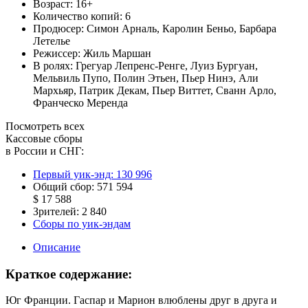
Возраст:
16+
Количество копий:
6
Продюсер:
Симон Арналь
,
Каролин Беньо
,
Барбара
Летелье
Режиссер:
Жиль Маршан
В ролях:
Грегуар Лепренс-Ренге
,
Луиз Бургуан
,
Мельвиль Пупо
,
Полин Этьен
,
Пьер Нинэ
,
Али
Мархьяр
,
Патрик Декам
,
Пьер Виттет
,
Сванн Арло
,
Франческо Меренда
Посмотреть всех
Кассовые сборы
в России и СНГ:
Первый уик-энд:
130 996
Общий сбор:
571 594
$ 17 588
Зрителей:
2 840
Сборы по уик-эндам
Описание
Краткое содержание:
Юг Франции. Гаспар и Марион влюблены друг в друга и