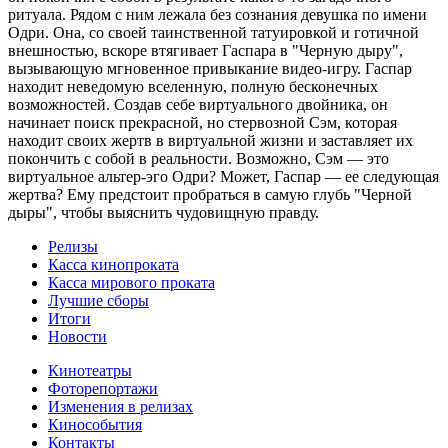
ритуала. Рядом с ним лежала без сознания девушка по имени
Одри. Она, со своей таинственной татуировкой и готичной
внешностью, вскоре втягивает Гаспара в "Черную дыру",
вызывающую мгновенное привыкание видео-игру. Гаспар
находит неведомую вселенную, полную бесконечных
возможностей. Создав себе виртуального двойника, он
начинает поиск прекрасной, но стервозной Сэм, которая
находит своих жертв в виртуальной жизни и заставляет их
покончить с собой в реальности. Возможно, Сэм — это
виртуальное альтер-эго Одри? Может, Гаспар — ее следующая
жертва? Ему предстоит пробраться в самую глубь "Черной
дыры", чтобы выяснить чудовищную правду.
Релизы
Касса кинопроката
Касса мирового проката
Лучшие сборы
Итоги
Новости
Кинотеатры
Фоторепортажи
Изменения в релизах
Кинособытия
Контакты