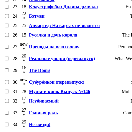
23
18
Клаустрофобы: Долина дьявола
Esc
22
24
Бэтмен
*
25
25
Анчартед: На картах не значится
26
15
Русалка и дочь короля
The 
new
27
Преподы на всю голову
Perepo
*
20
28
Реальные упыри (перевыпуск)
What We 
*
16
29
The Doors
*
new
30
Субурбикон (перевыпуск)
*
31
28
Мульт в кино. Выпуск №146
Mult 
17
32
Неубиваемый
*
27
33
Главная роль
Comp
*
29
34
Не звезди!
*