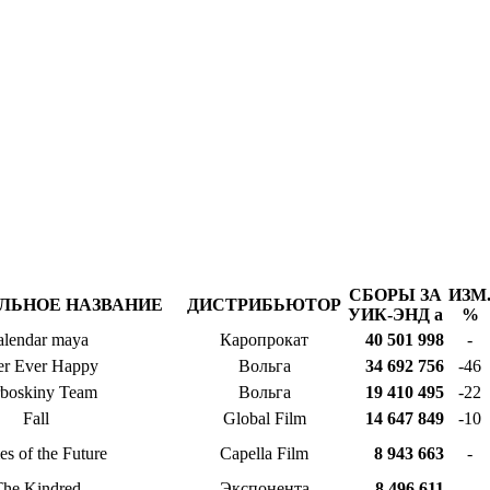
СБОРЫ ЗА
ИЗМ
ЛЬНОЕ НАЗВАНИЕ
ДИСТРИБЬЮТОР
УИК-ЭНД
a
%
lendar maya
Каропрокат
40 501 998
-
er Ever Happy
Вольга
34 692 756
-46
boskiny Team
Вольга
19 410 495
-22
Fall
Global Film
14 647 849
-10
es of the Future
Capella Film
8 943 663
-
he Kindred
Экспонента
8 496 611
-