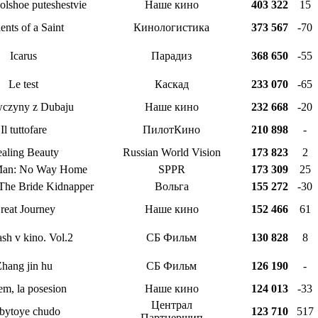
olshoe puteshestvie
Наше кино
403 322
15
ients of a Saint
Кинологистика
373 567
-70
Icarus
Парадиз
368 650
-55
Le test
Каскад
233 070
-65
czyny z Dubaju
Наше кино
232 668
-20
Il tuttofare
ПилотКино
210 898
-
ealing Beauty
Russian World Vision
173 823
2
Man: No Way Home
SPPR
173 309
25
The Bride Kidnapper
Вольга
155 272
-30
reat Journey
Наше кино
152 466
61
ash v kino. Vol.2
СБ Фильм
130 828
8
hang jin hu
СБ Фильм
126 190
-
m, la posesion
Наше кино
124 013
-33
Централ
bytoye chudo
123 710
517
Партнершип