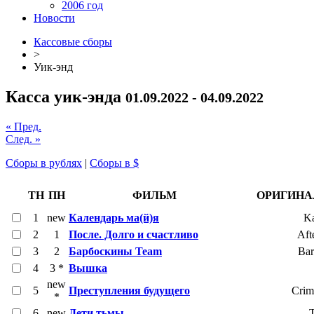
2006 год
Новости
Кассовые сборы
>
Уик-энд
Касса уик-энда
01.09.2022 - 04.09.2022
« Пред.
След. »
Сборы в рублях
|
Сборы в $
ТН
ПН
ФИЛЬМ
ОРИГИНА
1
new
Календарь ма(й)я
Ka
2
1
После. Долго и счастливо
Aft
3
2
Барбоскины Team
Bar
4
3 *
Вышка
new
5
Преступления будущего
Crim
*
6
new
Дети тьмы
T