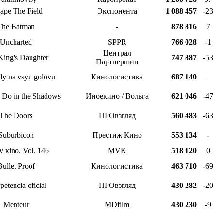
ape The Field
Экспонента
1 088 457
-23
The Batman
-
878 816
7
Uncharted
SPPR
766 028
-1
Централ
King's Daughter
747 887
-53
Партнершип
dy na vsyu golovu
Кинологистика
687 140
-
Do in the Shadows
Иноекино / Вольга
621 046
-47
The Doors
ПРОвзгляд
560 483
-63
Suburbicon
Престиж Кино
553 134
-
v кino. Vol. 146
MVK
518 120
0
Bullet Proof
Кинологистика
463 710
-69
etencia oficial
ПРОвзгляд
430 282
-20
Menteur
MDfilm
430 230
-9