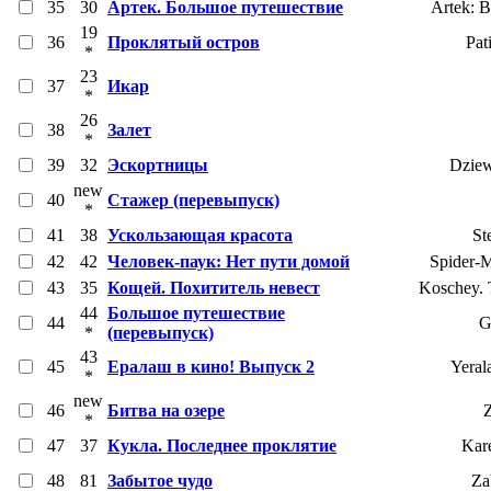
35
30
Артек. Большое путешествие
Artek: B
19
36
Проклятый остров
Pat
*
23
37
Икар
*
26
38
Залет
*
39
32
Эскортницы
Dziew
new
40
Стажер (перевыпуск)
*
41
38
Ускользающая красота
St
42
42
Человек-паук: Нет пути домой
Spider-
43
35
Кощей. Похититель невест
Koschey. 
44
Большое путешествие
44
G
*
(перевыпуск)
43
45
Ералаш в кино! Выпуск 2
Yeral
*
new
46
Битва на озере
Z
*
47
37
Кукла. Последнее проклятие
Kare
48
81
Забытое чудо
Za