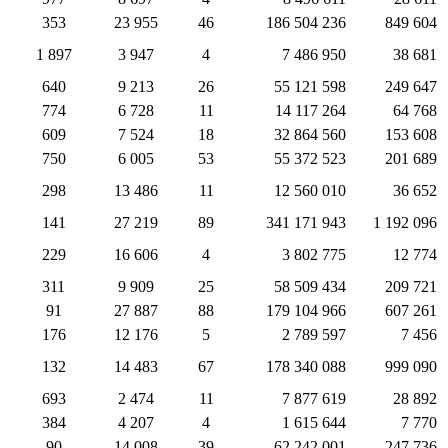
353
23 955
46
186 504 236
849 604
1 897
3 947
4
7 486 950
38 681
640
9 213
26
55 121 598
249 647
774
6 728
11
14 117 264
64 768
609
7 524
18
32 864 560
153 608
750
6 005
53
55 372 523
201 689
298
13 486
11
12 560 010
36 652
141
27 219
89
341 171 943
1 192 096
229
16 606
4
3 802 775
12 774
311
9 909
25
58 509 434
209 721
91
27 887
88
179 104 966
607 261
176
12 176
5
2 789 597
7 456
132
14 483
67
178 340 088
999 090
693
2 474
11
7 877 619
28 892
384
4 207
4
1 615 644
7 770
90
14 008
39
62 242 001
247 736