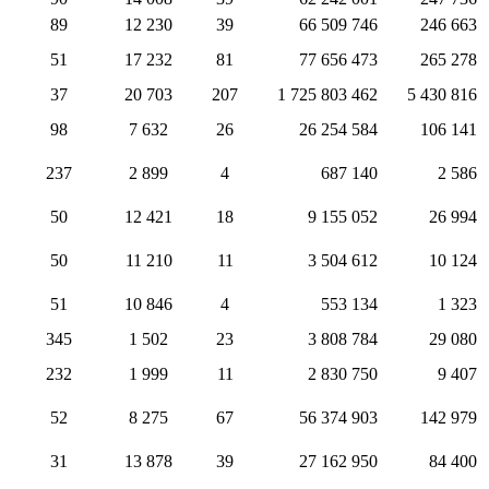
89
12 230
39
66 509 746
246 663
51
17 232
81
77 656 473
265 278
37
20 703
207
1 725 803 462
5 430 816
98
7 632
26
26 254 584
106 141
237
2 899
4
687 140
2 586
50
12 421
18
9 155 052
26 994
50
11 210
11
3 504 612
10 124
51
10 846
4
553 134
1 323
345
1 502
23
3 808 784
29 080
232
1 999
11
2 830 750
9 407
52
8 275
67
56 374 903
142 979
31
13 878
39
27 162 950
84 400