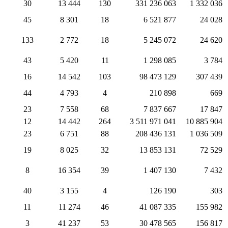
30
13 444
130
331 236 063
1 332 036
45
8 301
18
6 521 877
24 028
133
2 772
18
5 245 072
24 620
43
5 420
11
1 298 085
3 784
16
14 542
103
98 473 129
307 439
44
4 793
4
210 898
669
23
7 558
68
7 837 667
17 847
12
14 442
264
3 511 971 041
10 885 904
23
6 751
88
208 436 131
1 036 509
19
8 025
32
13 853 131
72 529
8
16 354
39
1 407 130
7 432
40
3 155
4
126 190
303
11
11 274
46
41 087 335
155 982
3
41 237
53
30 478 565
156 817