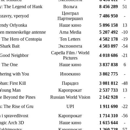
y: The Legend of Hank
Вольга
8 456 289
51
Централ
ozavry, vperyod
7 486 950
-
Партнершип
endy Orlyonka
Наше кино
5 896 158
13
 Den menneskelige antenne
Arna Media
5 207 492
-10
 The Hero of Centopia
Ten Letters
4 582 178
-19
Shark Bait
Экспонента
4 503 897
-54
Capella Film / World
Good Neighbor
4 018 686
-21
Pictures
The One
Наше кино
3 837 838
6
hering with You
Иноекино
3 802 775
-
han: First Kill
Парадиз
3 081 812
-48
Young Man
Каропрокат
2 537 733
13
e Beyond the Pines
Russian World Vision
2 142 928
-
: The Rise of Gru
UPI
1 911 690
-22
 i spravedlivost
Каропрокат
1 714 310
-56
gic Arch 3D
Наше кино
1 615 644
-
akhimovtsy
Каропрокат
1 260 728
57