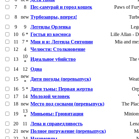
7
8
Пес-самурай и город кошек
Paws of Fur
8
new
Турбозавры, вперед!
Turb
9
9
Легенды Орленка
Leg
10
6 *
Гостья из космоса
Lille Allan -
11
7 *
Мия и я: Легенда Сентопии
Mia and me:
12
4
Челюсти: Столкновение
10
13
Идеальное убийство
The 
*
14
12
Одна
new
15
Дитя погоды (перевыпуск)
Weat
*
16
5 *
Дитя тьмы: Первая жертва
Orp
17
14
Молодой человек
18
new
Место под соснами (перевыпуск)
The Plac
13
19
Миньоны: Грювитация
Minions
*
20
11
Лена и справедливость
Lena
21
new
Полное погружение (перевыпуск)
Ma
22
24
Нахимовцы
N