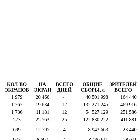
.
КОЛ-ВО
НА
ВСЕГО
ОБЩИЕ
ЗРИТЕЛЕЙ
ЭКРАНОВ
ЭКРАН
ДНЕЙ
СБОРЫ,
a
ВСЕГО
1 979
20 466
4
40 501 998
164 440
1 767
19 634
12
132 271 245
469 916
1 736
11 181
12
54 527 129
251 586
573
25 563
25
122 830 222
411 881
699
12 795
4
8 943 663
23 440
977
8 697
4
8 496 611
28 611