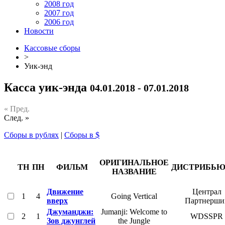
2008 год
2007 год
2006 год
Новости
Кассовые сборы
>
Уик-энд
Касса уик-энда
04.01.2018 - 07.01.2018
« Пред.
След. »
Сборы в рублях
|
Сборы в $
ОРИГИНАЛЬНОЕ
ТН
ПН
ФИЛЬМ
ДИСТРИБЬЮ
НАЗВАНИЕ
Движение
Централ
1
4
Going Vertical
вверх
Партнерши
Джуманджи:
Jumanji: Welcome to
2
1
WDSSPR
Зов джунглей
the Jungle