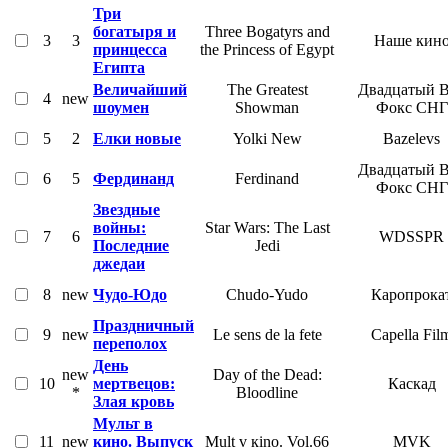
Три
богатыря и
Three Bogatyrs and
3
3
Наше кин
принцесса
the Princess of Egypt
Египта
Величайший
The Greatest
Двадцатый 
4
new
шоумен
Showman
Фокс СНГ
5
2
Елки новые
Yolki New
Bazelevs
Двадцатый 
6
5
Фердинанд
Ferdinand
Фокс СНГ
Звездные
войны:
Star Wars: The Last
7
6
WDSSPR
Последние
Jedi
джедаи
8
new
Чудо-Юдо
Chudo-Yudo
Каропрока
Праздничный
9
new
Le sens de la fete
Capella Fil
переполох
День
new
Day of the Dead:
10
мертвецов:
Каскад
*
Bloodline
Злая кровь
Мульт в
11
new
кино. Выпуск
Mult v кino. Vol.66
MVK