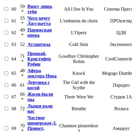
59
Вижу лишь
60
All I See Is You
Синема Прес
*
тебя
55
Чего хочет
61
L'embarras du choix
ПРОвзгля
*
Джульетта
49
Парижская
62
L'Opera
ЦДК
*
опера
63
52
Атлантида
Cold Skin
Экспонент
Прощай,
71
Goodbye Christopher
64
Кристофер
CoolConnecti
*
Robin
Робин
48
Афера
65
Knock
Megogo Distrib
*
доктора Нока
Девушка с
The Girl with the
66
61
Парадиз
косой
Scythe
66
Жили-были
67
There Were We
Студия 1А
*
мы
Дыши ради
68
72
Breathe
Вольга
нас
Частное
пионерское-3.
70
Chastnoe pionerskoe
69
Привет,
Амадеус
*
3