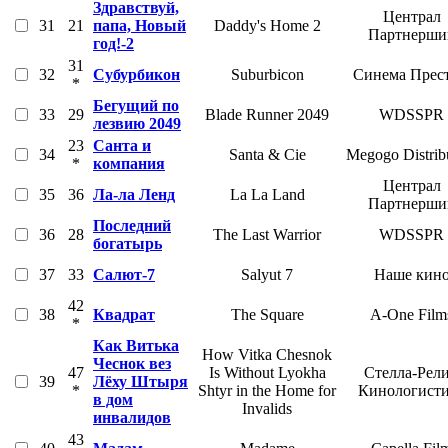
Здравствуй,
Централ
31
21
папа, Новый
Daddy's Home 2
Партнерши
год!-2
31
32
Субурбикон
Suburbicon
Синема Прес
*
Бегущий по
33
29
Blade Runner 2049
WDSSPR
лезвию 2049
23
Санта и
34
Santa & Cie
Megogo Distrib
*
компания
Централ
35
36
Ла-ла Ленд
La La Land
Партнерши
Последний
36
28
The Last Warrior
WDSSPR
богатырь
37
33
Салют-7
Salyut 7
Наше кин
42
38
Квадрат
The Square
A-One Film
*
Как Витька
How Vitka Chesnok
Чеснок вез
47
Is Without Lyokha
Стелла-Рели
39
Лёху Штыря
*
Shtyr in the Home for
Кинологист
в дом
Invalids
инвалидов
43