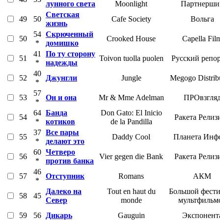
лунного света
Moonlight
Партнерши
Светская
49
50
Cafe Society
Вольга
жизнь
54
Скрюченный
50
Crooked House
Capella Fil
*
домишко
41
По ту сторону
51
Toivon tuolla puolen
Русский репо
*
надежды
40
52
Джунгли
Jungle
Megogo Distrib
*
57
53
Он и она
Mr & Mme Adelman
ПРОвзгля
*
64
Банда
Don Gato: El Inicio
54
Ракета Релиз
*
котиков
de la Pandilla
37
Все пары
55
Daddy Cool
Планета Инф
*
делают это
60
Четверо
56
Vier gegen die Bank
Ракета Релиз
*
против банка
46
57
Отступник
Romans
АКМ
*
Далеко на
Tout en haut du
Большой фести
58
45
Север
monde
мультфильм
59
56
Дикарь
Gauguin
Экспонент