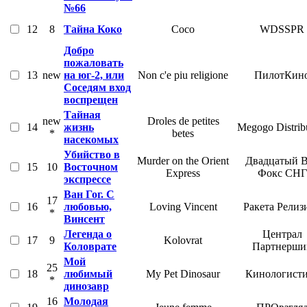
№66
12
8
Тайна Коко
Coco
WDSSPR
Добро
пожаловать
13
new
на юг-2, или
Non c'e piu religione
ПилотКин
Соседям вход
воспрещен
Тайная
new
Droles de petites
14
жизнь
Megogo Distrib
*
betes
насекомых
Убийство в
Murder on the Orient
Двадцатый 
15
10
Восточном
Express
Фокс СНГ
экспрессе
Ван Гог. С
17
16
любовью,
Loving Vincent
Ракета Релиз
*
Винсент
Легенда о
Централ
17
9
Kolovrat
Коловрате
Партнерши
Мой
25
18
любимый
My Pet Dinosaur
Кинологист
*
динозавр
16
Молодая