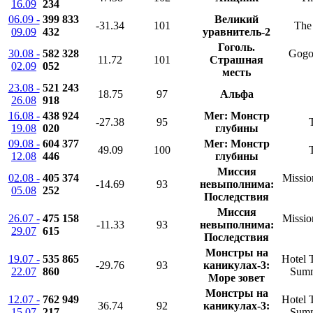
16.09
234
06.09 -
399 833
Великий
-31.34
101
The 
09.09
432
уравнитель-2
Гоголь.
30.08 -
582 328
Gogol
11.72
101
Страшная
02.09
052
месть
23.08 -
521 243
18.75
97
Альфа
26.08
918
16.08 -
438 924
Мег: Монстр
-27.38
95
19.08
020
глубины
09.08 -
604 377
Мег: Монстр
49.09
100
12.08
446
глубины
Миссия
02.08 -
405 374
Missio
-14.69
93
невыполнима:
05.08
252
Последствия
Миссия
26.07 -
475 158
Missio
-11.33
93
невыполнима:
29.07
615
Последствия
Монстры на
19.07 -
535 865
Hotel 
-29.76
93
каникулах-3:
22.07
860
Summ
Море зовет
Монстры на
12.07 -
762 949
Hotel 
36.74
92
каникулах-3:
15.07
217
Summ