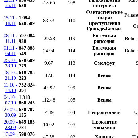
-18.65
108
25.11
638
интернета
Фантастические
Fantas
15.11 -
1 094
твари:
83.33
110
C
18.11
620 509
Преступления
Gr
Грин-де-Вальда
08.11 -
597 084
Богемская
-29.58
119
Bohem
11.11
930
рапсодия
01.11 -
847 888
Богемская
24.94
114
Bohem
04.11
549
рапсодия
25.10 -
678 609
9.67
113
Смолфут
S
28.10
779
18.10 -
618 785
-17.8
114
Веном
21.10
223
11.10 -
752 824
-42.92
109
Веном
14.10
291
04.10 -
1 318
112.48
105
Веном
07.10
860 245
27.09 -
620 707
-4.39
104
Непрощенный
U
30.09
135
20.09 -
649 185
Проклятие
10.02
105
23.09
781
монахини
13.09 -
590 076
47.58
102
Хищник
Th