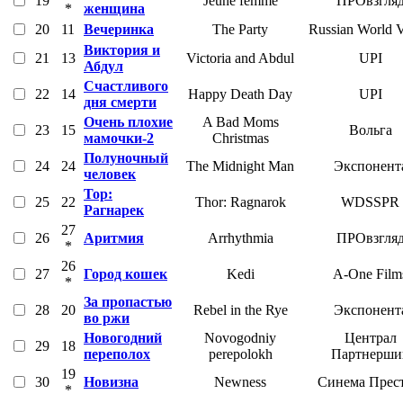
19
Jeune femme
ПРОвзгля
*
женщина
20
11
Вечеринка
The Party
Russian World V
Виктория и
21
13
Victoria and Abdul
UPI
Абдул
Счастливого
22
14
Happy Death Day
UPI
дня смерти
Очень плохие
A Bad Moms
23
15
Вольга
мамочки-2
Christmas
Полуночный
24
24
The Midnight Man
Экспонент
человек
Тор:
25
22
Thor: Ragnarok
WDSSPR
Рагнарек
27
26
Аритмия
Arrhythmia
ПРОвзгля
*
26
27
Город кошек
Kedi
A-One Film
*
За пропастью
28
20
Rebel in the Rye
Экспонент
во ржи
Новогодний
Novogodniy
Централ
29
18
переполох
perepolokh
Партнерши
19
30
Новизна
Newness
Синема Прес
*