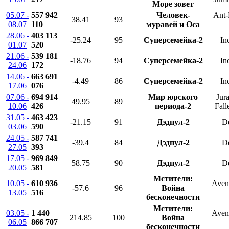
Море зовет
05.07 -
557 942
Человек-
Ant-
38.41
93
08.07
110
муравей и Оса
28.06 -
403 113
-25.24
95
Суперсемейка-2
In
01.07
520
21.06 -
539 181
-18.76
94
Суперсемейка-2
In
24.06
172
14.06 -
663 691
-4.49
86
Суперсемейка-2
In
17.06
076
07.06 -
694 914
Мир юрского
Jur
49.95
89
10.06
426
периода-2
Fal
31.05 -
463 423
-21.15
91
Дэдпул-2
D
03.06
590
24.05 -
587 741
-39.4
84
Дэдпул-2
D
27.05
393
17.05 -
969 849
58.75
90
Дэдпул-2
D
20.05
581
Мстители:
10.05 -
610 936
Aveng
-57.6
96
Война
13.05
516
бесконечности
Мстители:
03.05 -
1 440
Aveng
214.85
100
Война
06.05
866 707
бесконечности