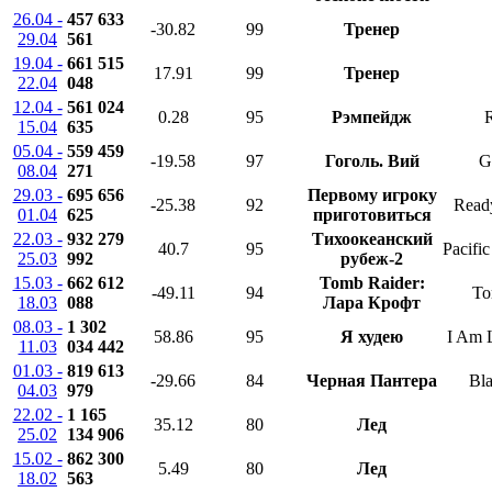
26.04 -
457 633
-30.82
99
Тренер
29.04
561
19.04 -
661 515
17.91
99
Тренер
22.04
048
12.04 -
561 024
0.28
95
Рэмпейдж
15.04
635
05.04 -
559 459
-19.58
97
Гоголь. Вий
G
08.04
271
29.03 -
695 656
Первому игроку
-25.38
92
Read
01.04
625
приготовиться
22.03 -
932 279
Тихоокеанский
40.7
95
Pacifi
25.03
992
рубеж-2
15.03 -
662 612
Tomb Raider:
-49.11
94
To
18.03
088
Лара Крофт
08.03 -
1 302
58.86
95
Я худею
I Am 
11.03
034 442
01.03 -
819 613
-29.66
84
Черная Пантера
Bla
04.03
979
22.02 -
1 165
35.12
80
Лед
25.02
134 906
15.02 -
862 300
5.49
80
Лед
18.02
563