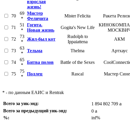
взрослая
жизнь!
69
Мистер
70
Mister Felicita
Ракета Релиз
*
Феличита
51
Гогита.
КИНОКОМПА
71
Gogita's New Life
*
Новая жизнь
МОСКВИ
73
Rudolph to
72
Жил-был кот
АКМ
*
Ippaiattena
63
73
Тельма
Thelma
Артхаус
*
65
74
Битва полов
Battle of the Sexes
CoolConnecti
*
75
75
Подлец
Rascal
Мастер Син
*
* - по данным ЕАИС и Rentrak
a
Всего за уик-энд:
1 894 802 709
a
Всего за предыдущий уик-энд:
0
%:
inf%