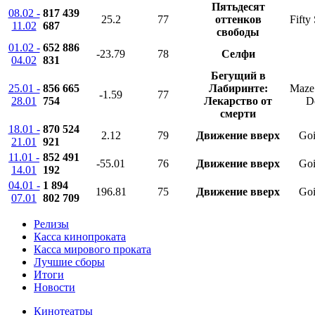
Пятьдесят
08.02 -
817 439
25.2
77
оттенков
Fifty
11.02
687
свободы
01.02 -
652 886
-23.79
78
Селфи
04.02
831
Бегущий в
25.01 -
856 665
Лабиринте:
Maze
-1.59
77
28.01
754
Лекарство от
D
смерти
18.01 -
870 524
2.12
79
Движение вверх
Goi
21.01
921
11.01 -
852 491
-55.01
76
Движение вверх
Goi
14.01
192
04.01 -
1 894
196.81
75
Движение вверх
Goi
07.01
802 709
Релизы
Касса кинопроката
Касса мирового проката
Лучшие сборы
Итоги
Новости
Кинотеатры