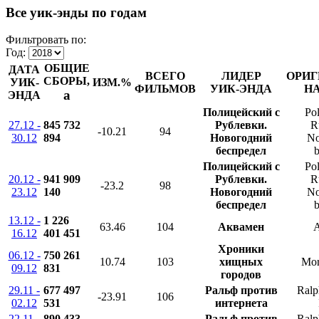
Все уик-энды по годам
Фильтровать по:
Год:
ОБЩИЕ
ДАТА
ВСЕГО
ЛИДЕР
ОРИГ
СБОРЫ,
УИК-
ИЗМ.%
ФИЛЬМОВ
УИК-ЭНДА
Н
a
ЭНДА
Полицейский с
Pol
27.12 -
845 732
Рублевки.
R
-10.21
94
30.12
894
Новогодний
No
беспредел
b
Полицейский с
Pol
20.12 -
941 909
Рублевки.
R
-23.2
98
23.12
140
Новогодний
No
беспредел
b
13.12 -
1 226
63.46
104
Аквамен
16.12
401 451
Хроники
06.12 -
750 261
10.74
103
хищных
Mor
09.12
831
городов
29.11 -
677 497
Ральф против
Ralp
-23.91
106
02.12
531
интернета
22.11 -
890 433
Ральф против
Ralp