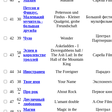
40
Мадам
Madame
Capella Fil
*
Петсон и
Финдус.
Pettersson und
Маленький
Findus - Kleiner
Большой фести
41
30
мучитель -
Qualgeist, grobe
мультфильм
большая
Freundschaft
дружба
Централ
42
39
Чудо
Wonder
Партнерши
Askeladden - I
Эспен в
Dovregubbens hall /
58
43
королевстве
The Ash Lad: In the
Capella Fil
*
троллей
Hall of the Mountain
King
44
34
Иностранец
The Foreigner
Парадиз
45
38
Твое имя
Your Name
Экспонент
32
46
Про рок
About Rock
Первое кин
*
62
Двуличный
47
L'amant double
A-One Film
*
любовник
Магия
Magic in the
Централ
48
53