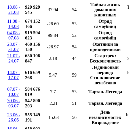
Тайная жизнь
18.08 -
929 929
T
37.94
54
домашних
21.08
545
животных
11.08 -
674 152
Отряд
-26.69
53
14.08
166
самоубийц
04.08 -
919 594
Отряд
99.84
52
07.08
623
самоубийц
28.07 -
460 156
Охотники за
-26.97
54
31.07
150
привидениями
21.07 -
630 106
Стартрек:
2.18
44
24.07
847
Бесконечность
Ледниковый
14.07 -
616 659
период:
I
5.47
59
17.07
268
Столкновение
неизбежно
07.07 -
584 676
7.7
53
Тарзан. Легенда
10.07
019
30.06 -
542 890
-2.21
51
Тарзан. Легенда
03.07
203
День
23.06 -
555 149
I
-15.63
56
независимости:
26.06
191
Возрождение
16.06 -
658 003