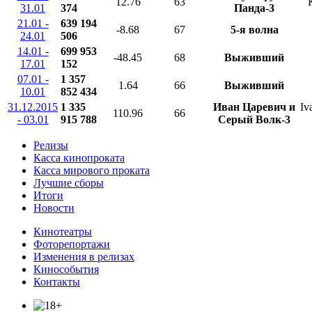
12.76
63
31.01
374
Панда-3
21.01 -
639 194
-8.68
67
5-я волна
24.01
506
14.01 -
699 953
-48.45
68
Выживший
17.01
152
07.01 -
1 357
1.64
66
Выживший
10.01
852 434
31.12.2015
1 335
Иван Царевич и
Iv
110.96
66
- 03.01
915 788
Серый Волк-3
Релизы
Касса кинопроката
Касса мирового проката
Лучшие сборы
Итоги
Новости
Кинотеатры
Фоторепортажи
Изменения в релизах
Кинособытия
Контакты