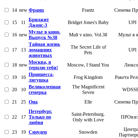
14
new
Франц
Frantz
Синема Пр
Бриджит
15
11
Bridget Jones's Baby
UPI
Джонс-3
Мульт в кино.
16
new
Mult v кino. Vol.38
Мульт в 
Выпуск №38
Тайная жизнь
The Secret Life of
17
13
домашних
UPI
Pets
животных
Москва, я
18
new
Moscow, I Stand You
Люксо
терплю тебя!
Принцесса-
19
16
Frog Kingdom
Ракета Ре
лягушка
Великолепная
The Magnificent
20
10
WDSS
семерка
Seven
21
25
Она
Elle
Синема Пр
Петербург.
Saint-Petersburg.
22
17
Только по
ПРОвзг
Only with Love
любви
Центр
23
19
Сноуден
Snowden
Партнер