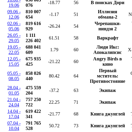
-18.77
56
В поисках Дори
19.06
076
09.06 -
810 007
Иллюзия
-1.17
51
N
12.06
654
обмана-2
02.06 -
819 616
Черепашки-
-26.24
54
05.06
929
ниндзя 2
26.05 -
1 111
61.51
58
Варкрафт
29.05
226 402
19.05 -
688 041
Люди Икс:
1.79
60
X
22.05
609
Апокалипсис
12.05 -
675 935
Angry Birds в
-21.22
60
15.05
425
кино
Первый
05.05 -
858 026
80.42
64
мститель:
08.05
440
Противостояние
28.04 -
475 559
-37.2
63
Экипаж
01.05
204
21.04 -
757 250
22.25
71
Экипаж
24.04
722
14.04 -
619 422
-21.77
68
Книга джунглей
17.04
341
07.04 -
791 765
50.72
73
Книга джунглей
10.04
528