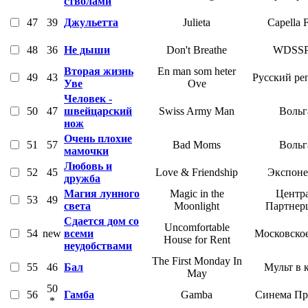
стволами
47
39
Джульетта
Julieta
Capella 
48
36
Не дыши
Don't Breathe
WDSS
Вторая жизнь
En man som heter
49
43
Русский ре
Уве
Ove
Человек -
50
47
швейцарский
Swiss Army Man
Вольг
нож
Очень плохие
51
57
Bad Moms
Вольг
мамочки
Любовь и
52
45
Love & Friendship
Экспоне
дружба
Магия лунного
Magic in the
Центр
53
49
света
Moonlight
Партнер
Сдается дом со
Uncomfortable
54
new
всеми
Московско
House for Rent
неудобствами
The First Monday In
55
46
Бал
Мульт в 
May
50
56
Гамба
Gamba
Синема Пр
*