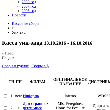
2008 год
2007 год
2006 год
Новости
Кассовые сборы
>
Уик-энд
Касса уик-энда
13.10.2016 - 16.10.2016
« Пред.
След. »
Сборы в рублях
|
Сборы в $
ОРИГИНАЛЬНОЕ
ТН
ПН
ФИЛЬМ
ДИСТРИБ
НАЗВАНИЕ
1
new
Инферно
Inferno
WDSS
Дом странных
Miss Peregrine's
Двадцаты
2
1
детей мисс
Home for Peculiar