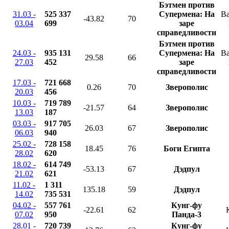
Бэтмен против
31.03 -
525 337
Супермена: На
Ba
-43.82
70
03.04
699
заре
справедливости
Бэтмен против
24.03 -
935 131
Супермена: На
Ba
29.58
66
27.03
452
заре
справедливости
17.03 -
721 668
0.26
70
Зверополис
20.03
456
10.03 -
719 789
-21.57
64
Зверополис
13.03
187
03.03 -
917 705
26.03
67
Зверополис
06.03
940
25.02 -
728 158
18.45
76
Боги Египта
28.02
620
18.02 -
614 749
-53.13
67
Дэдпул
21.02
621
11.02 -
1 311
135.18
59
Дэдпул
14.02
735 531
04.02 -
557 761
Кунг-фу
-22.61
62
07.02
950
Панда-3
28.01 -
720 739
Кунг-фу