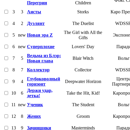
Фокс С
Перегрин
Children
3
3
Аисты
Storks
Каро Пре
4
2
Дуэлянт
The Duelist
WDSS
The Girl with All the
5
new
Новая эра Z
Экспоне
Gifts
6
new
Суперплохие
Lovers' Day
Парад
Ведьма из Блэр:
7
5
Blair Witch
Вольг
Новая глава
8
7
Коллектор
Collector
WDSS
Глубоководный
Центр
9
4
Deepwater Horizon
горизонт
Партнер
Держи удар,
10
6
Take the Hit, Kid!
Каропро
детка!
11
new
Ученик
The Student
Вольг
12
8
Жених
Groom
Каропро
13
9
Зачинщики
Masterminds
Парад