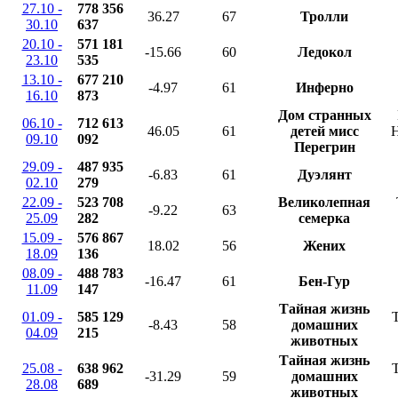
27.10 -
778 356
36.27
67
Тролли
30.10
637
20.10 -
571 181
-15.66
60
Ледокол
23.10
535
13.10 -
677 210
-4.97
61
Инферно
16.10
873
Дом странных
06.10 -
712 613
46.05
61
детей мисс
H
09.10
092
Перегрин
29.09 -
487 935
-6.83
61
Дуэлянт
02.10
279
22.09 -
523 708
Великолепная
-9.22
63
25.09
282
семерка
15.09 -
576 867
18.02
56
Жених
18.09
136
08.09 -
488 783
-16.47
61
Бен-Гур
11.09
147
Тайная жизнь
01.09 -
585 129
T
-8.43
58
домашних
04.09
215
животных
Тайная жизнь
25.08 -
638 962
T
-31.29
59
домашних
28.08
689
животных