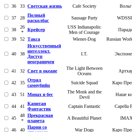
36
33
Светская жизнь
Cafe Society
Вольг
Полный
37
28
Sausage Party
WDSS
расколбас
26
USS Indianapolis:
38
Крейсер
Парад
*
Men of Courage
39
52
Такса
Wiener-Dog
Russian Worl
Искусственный
интеллект.
40
38
I.T.
Экспоне
Доступ
неограничен
The Light Between
41
32
Свет в океане
Артха
Oceans
Отряд
42
35
Suicide Squad
Каро Пре
самоубийц
The Monk and the
43
51
Монах и бес
Наше к
Devil
Капитан
44
41
Captain Fantastic
Capella 
Фантастик
48
Прекрасная
45
A Beautiful Planet
IMA
*
планета
Парни со
46
40
War Dogs
Каро Пре