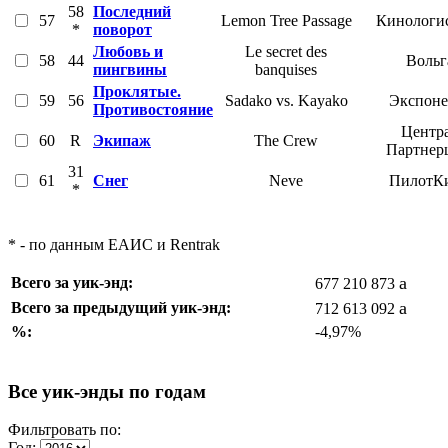
58
Последний
57
Lemon Tree Passage
Кинологи
*
поворот
Любовь и
Le secret des
58
44
Вольг
пингвины
banquises
Проклятые.
59
56
Sadako vs. Kayako
Экспоне
Противостояние
Центр
60
R
Экипаж
The Crew
Партнер
31
61
Снег
Neve
ПилотК
*
* - по данным ЕАИС и Rentrak
a
Всего за уик-энд:
677 210 873
a
Всего за предыдущий уик-энд:
712 613 092
%:
-4,97%
Все уик-энды по годам
Фильтровать по:
Год: