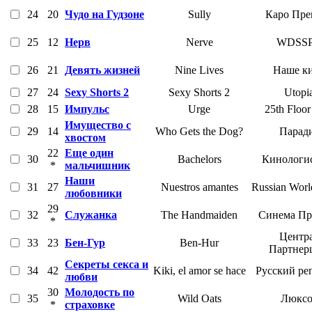
24
20
Чудо на Гудзоне
Sully
Каро Пре
25
12
Нерв
Nerve
WDSS
26
21
Девять жизней
Nine Lives
Наше к
27
24
Sexy Shorts 2
Sexy Shorts 2
Utopi
28
15
Импульс
Urge
25th Floor
Имущество с
29
14
Who Gets the Dog?
Парад
хвостом
22
Еще один
30
Bachelors
Кинологи
*
мальчишник
Наши
31
27
Nuestros amantes
Russian Worl
любовники
29
32
Служанка
The Handmaiden
Синема Пр
*
Центр
33
23
Бен-Гур
Ben-Hur
Партнер
Секреты секса и
34
42
Kiki, el amor se hace
Русский ре
любви
30
Молодость по
35
Wild Oats
Люксо
*
страховке