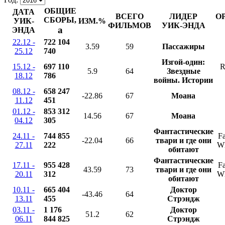
ОБЩИЕ
ДАТА
ВСЕГО
ЛИДЕР
О
СБОРЫ,
УИК-
ИЗМ.%
ФИЛЬМОВ
УИК-ЭНДА
a
ЭНДА
22.12 -
722 104
3.59
59
Пассажиры
25.12
740
Изгой-один:
15.12 -
697 110
R
5.9
64
Звездные
18.12
786
войны. Истории
08.12 -
658 247
-22.86
67
Моана
11.12
451
01.12 -
853 312
14.56
67
Моана
04.12
305
Фантастические
24.11 -
744 855
Fa
-22.04
66
твари и где они
27.11
222
Wh
обитают
Фантастические
17.11 -
955 428
Fa
43.59
73
твари и где они
20.11
312
Wh
обитают
10.11 -
665 404
Доктор
-43.46
64
13.11
455
Стрэндж
03.11 -
1 176
Доктор
51.2
62
06.11
844 825
Стрэндж