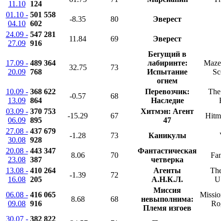
11.10
124
01.10 -
501 558
-8.35
80
Эверест
04.10
602
24.09 -
547 281
11.84
69
Эверест
27.09
916
Бегущий в
17.09 -
489 364
лабиринте:
Maze
32.75
73
20.09
768
Испытание
Sc
огнем
10.09 -
368 622
Перевозчик:
The
-0.57
68
13.09
864
Наследие
03.09 -
370 753
Хитмэн: Агент
-15.29
67
Hitm
06.09
895
47
27.08 -
437 679
-1.28
73
Каникулы
30.08
928
20.08 -
443 347
Фантастическая
8.06
70
Fan
23.08
387
четверка
13.08 -
410 264
Агенты
Th
-1.39
72
16.08
205
А.Н.К.Л.
U
Миссия
06.08 -
416 065
Missio
8.68
68
невыполнима:
09.08
916
Ro
Племя изгоев
30.07 -
382 822