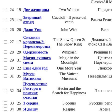
Classic/All 
24
19
Две женщины
Two Women
Парадиз
Звериный
Cuccioli - Il paese del
25
new
Ракета Рели
отряд
vento
26
20
Джон Уик
John Wick
Вест
Снежная
The Snow Queen 2:
Двадцатый
27
17
королева-2:
The Snow King
Фокс СНГ/Baz
Перезаморозка
28
29
Одержимость
Whiplash
Premium F
Магия лунного
Magic in the
Центра
29
31
света
Moonlight
Партнерш
30
22
Еще один год
One More Year
Люксор
Музеи
The Vatican
31
35
Невафильм Em
Ватикана
Museums
Путешествие
Гектора в
Hector and the
32
34
Экспонен
поисках
Search for Happiness
счастья
33
25
3 сердца
3 coeurs
Русский реп
34
30
Я дышу
Respire
Арена