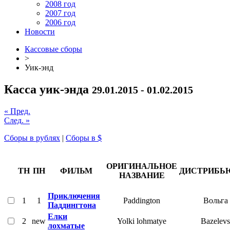
2008 год
2007 год
2006 год
Новости
Кассовые сборы
>
Уик-энд
Касса уик-энда
29.01.2015 - 01.02.2015
« Пред.
След. »
Сборы в рублях
|
Сборы в $
ОРИГИНАЛЬНОЕ
ТН
ПН
ФИЛЬМ
ДИСТРИБЬ
НАЗВАНИЕ
Приключения
1
1
Paddington
Вольга
Паддингтона
Елки
2
new
Yolki lohmatye
Bazelevs
лохматые