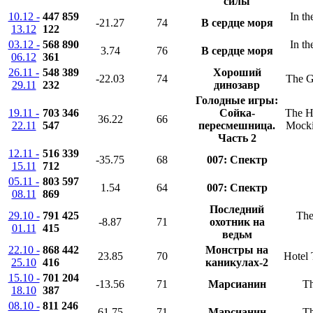
силы
10.12 -
447 859
In th
-21.27
74
В сердце моря
13.12
122
03.12 -
568 890
In th
3.74
76
В сердце моря
06.12
361
26.11 -
548 389
Хороший
-22.03
74
The G
29.11
232
динозавр
Голодные игры:
19.11 -
703 346
Сойка-
The H
36.22
66
22.11
547
пересмешница.
Mocki
Часть 2
12.11 -
516 339
-35.75
68
007: Спектр
15.11
712
05.11 -
803 597
1.54
64
007: Спектр
08.11
869
Последний
29.10 -
791 425
The
-8.87
71
охотник на
01.11
415
ведьм
22.10 -
868 442
Монстры на
23.85
70
Hotel 
25.10
416
каникулах-2
15.10 -
701 204
-13.56
71
Марсианин
Th
18.10
387
08.10 -
811 246
61.75
71
Марсианин
Th