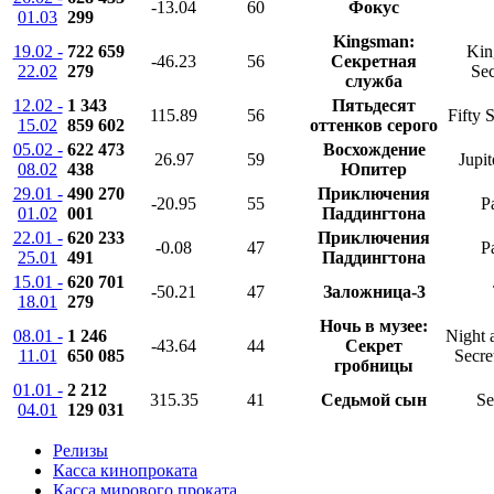
-13.04
60
Фокус
01.03
299
Kingsman:
19.02 -
722 659
Kin
-46.23
56
Секретная
22.02
279
Sec
служба
12.02 -
1 343
Пятьдесят
115.89
56
Fifty 
15.02
859 602
оттенков серого
05.02 -
622 473
Восхождение
26.97
59
Jupi
08.02
438
Юпитер
29.01 -
490 270
Приключения
-20.95
55
P
01.02
001
Паддингтона
22.01 -
620 233
Приключения
-0.08
47
P
25.01
491
Паддингтона
15.01 -
620 701
-50.21
47
Заложница-3
18.01
279
Ночь в музее:
08.01 -
1 246
Night 
-43.64
44
Секрет
11.01
650 085
Secre
гробницы
01.01 -
2 212
315.35
41
Седьмой сын
Se
04.01
129 031
Релизы
Касса кинопроката
Касса мирового проката