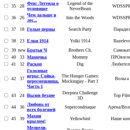
Феи: Легенда о
Legend of the
35
28
WDSSP
чудовище
NeverBeast
Чем дальше в
36
26
Into the Woods
WDSSP
лес...
37
18
Голые перцы
Search Party
Парадиз
38
23
Елки 1914
Yolki 1914
Bazelevs
39
new
Братья Ч
Brothers Ch.
Самока
40
33
Мамочка
Mommy
ПРОвзгл
41
32
Раскоп
Dig
Любител
Голодные
игры: Сойка-
The Hunger Games:
42
37
Вольга
пересмешница.
Mockingjay - Part 1
Часть 1
Deepsea Challenge
43
24
Вызов бездне
Top Fil
3D
Любовь от
44
36
Supercondriaque
Арена/Вол
всех болезней
Махни
45
39
Yellowbird
Наше ки
крылом!
Медведи-