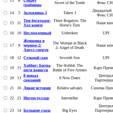
13
6
Секрет
Secret of the Tomb
Фокс СН
гробницы
Двадцатый
14
5
Заложница-3
Taken 3
Фокс СН
Три богатыря:
Three Bogatyrs: The
15
11
Наше ки
Ход конем
Horse's Turn
16
10
Несломленный
Unbroken
UPI
Женщина в
The Woman in Black
17
9
черном-2:
Наше ки
2: Angel of Death
Ангел смерти
18
12
Седьмой сын
Seventh Son
UPI
Хоббит: Битва
The Hobbit: The
19
15
Каро Прем
пяти воинств
Battle of Five Armies
8 новых
Центра
20
13
8 New Dates
свиданий
Партнерш
21
16
Дикие истории
Relatos salvajes
Синема Пре
22
21
Интерстеллар
Interstellar
Каро Прем
Центра
23
14
Большие глаза
Big Eyes
Партнерш