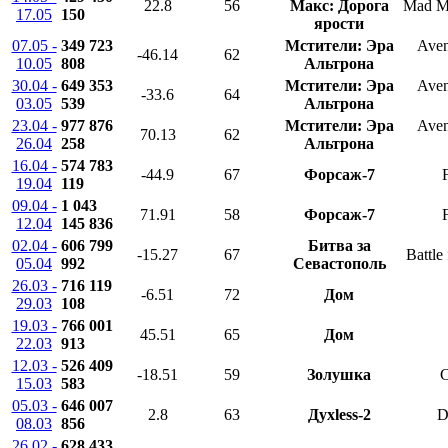
22.8
56
Макс: Дорога
Mad M
17.05
150
ярости
07.05 -
349 723
Мстители: Эра
Aven
-46.14
62
10.05
808
Альтрона
30.04 -
649 353
Мстители: Эра
Aven
-33.6
64
03.05
539
Альтрона
23.04 -
977 876
Мстители: Эра
Aven
70.13
62
26.04
258
Альтрона
16.04 -
574 783
-44.9
67
Форсаж-7
19.04
119
09.04 -
1 043
71.91
58
Форсаж-7
12.04
145 836
02.04 -
606 799
Битва за
-15.27
67
Battle
05.04
992
Севастополь
26.03 -
716 119
-6.51
72
Дом
29.03
108
19.03 -
766 001
45.51
65
Дом
22.03
913
12.03 -
526 409
-18.51
59
Золушка
C
15.03
583
05.03 -
646 007
2.8
63
Духless-2
D
08.03
856
26.02 -
628 433