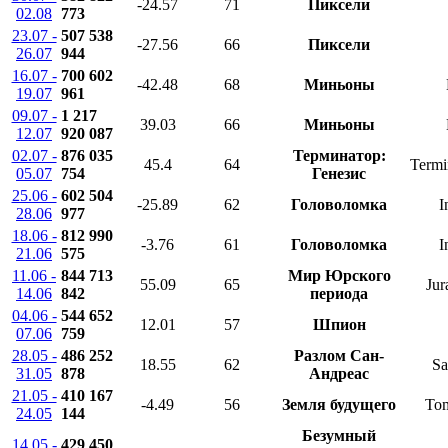
-24.57
71
Пиксели
02.08
773
23.07 -
507 538
-27.56
66
Пиксели
26.07
944
16.07 -
700 602
-42.48
68
Миньоны
19.07
961
09.07 -
1 217
39.03
66
Миньоны
12.07
920 087
02.07 -
876 035
Терминатор:
45.4
64
Termi
05.07
754
Генезис
25.06 -
602 504
-25.89
62
Головоломка
I
28.06
977
18.06 -
812 990
-3.76
61
Головоломка
I
21.06
575
11.06 -
844 713
Мир Юрского
55.09
65
Jur
14.06
842
периода
04.06 -
544 652
12.01
57
Шпион
07.06
759
28.05 -
486 252
Разлом Сан-
18.55
62
Sa
31.05
878
Андреас
21.05 -
410 167
-4.49
56
Земля будущего
To
24.05
144
Безумный
14.05 -
429 450