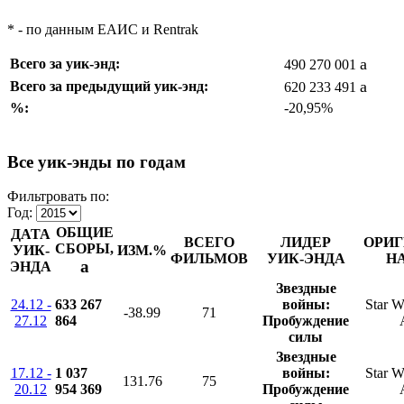
* - по данным ЕАИС и Rentrak
a
Всего за уик-энд:
490 270 001
a
Всего за предыдущий уик-энд:
620 233 491
%:
-20,95%
Все уик-энды по годам
Фильтровать по:
Год:
ОБЩИЕ
ДАТА
ВСЕГО
ЛИДЕР
ОРИ
СБОРЫ,
УИК-
ИЗМ.%
ФИЛЬМОВ
УИК-ЭНДА
Н
a
ЭНДА
Звездные
24.12 -
633 267
войны:
Star W
-38.99
71
27.12
864
Пробуждение
силы
Звездные
17.12 -
1 037
войны:
Star W
131.76
75
20.12
954 369
Пробуждение