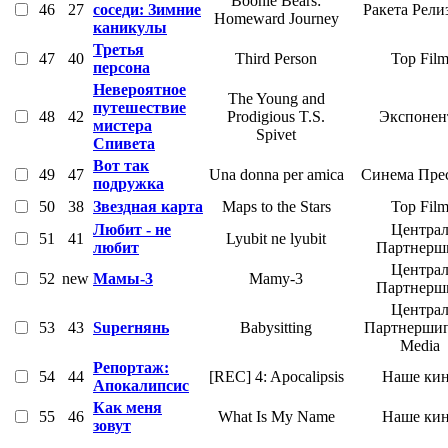
Boonie Bears:
46
27
соседи: Зимние
Ракета Рели
Homeward Journey
каникулы
Третья
47
40
Third Person
Top Fil
персона
Невероятное
The Young and
путешествие
48
42
Prodigious T.S.
Экспонен
мистера
Spivet
Спивета
Вот так
49
47
Una donna per amica
Синема Пре
подружка
50
38
Звездная карта
Maps to the Stars
Top Fil
Любит - не
Центра
51
41
Lyubit ne lyubit
любит
Партнерш
Центра
52
new
Мамы-3
Mamy-3
Партнерш
Центра
53
43
Superнянь
Babysitting
Партнершип
Media
Репортаж:
54
44
[REC] 4: Apocalipsis
Наше ки
Апокалипсис
Как меня
55
46
What Is My Name
Наше ки
зовут