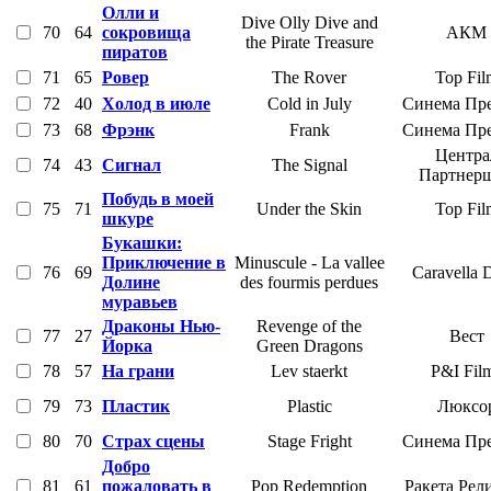
Олли и
Dive Olly Dive and
70
64
сокровища
АКМ
the Pirate Treasure
пиратов
71
65
Ровер
The Rover
Top Fil
72
40
Холод в июле
Cold in July
Синема Пр
73
68
Фрэнк
Frank
Синема Пр
Центра
74
43
Сигнал
The Signal
Партнер
Побудь в моей
75
71
Under the Skin
Top Fil
шкуре
Букашки:
Приключение в
Minuscule - La vallee
76
69
Caravella
Долине
des fourmis perdues
муравьев
Драконы Нью-
Revenge of the
77
27
Вест
Йорка
Green Dragons
78
57
На грани
Lev staerkt
P&I Fil
79
73
Пластик
Plastic
Люксо
80
70
Страх сцены
Stage Fright
Синема Пр
Добро
81
61
пожаловать в
Pop Redemption
Ракета Рел