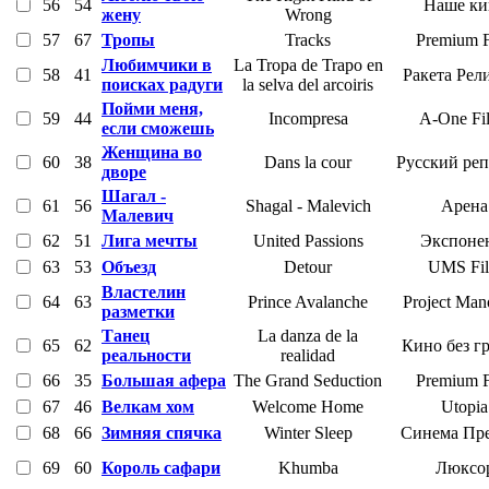
56
54
Наше ки
жену
Wrong
57
67
Тропы
Tracks
Premium F
Любимчики в
La Tropa de Trapo en
58
41
Ракета Рел
поисках радуги
la selva del arcoiris
Пойми меня,
59
44
Incompresa
A-One Fi
если сможешь
Женщина во
60
38
Dans la cour
Русский ре
дворе
Шагал -
61
56
Shagal - Malevich
Арена
Малевич
62
51
Лига мечты
United Passions
Экспоне
63
53
Объезд
Detour
UMS Fi
Властелин
64
63
Prince Avalanche
Project Man
разметки
Танец
La danza de la
65
62
Кино без г
реальности
realidad
66
35
Большая афера
The Grand Seduction
Premium F
67
46
Велкам хом
Welcome Home
Utopia
68
66
Зимняя спячка
Winter Sleep
Синема Пр
69
60
Король сафари
Khumba
Люксо