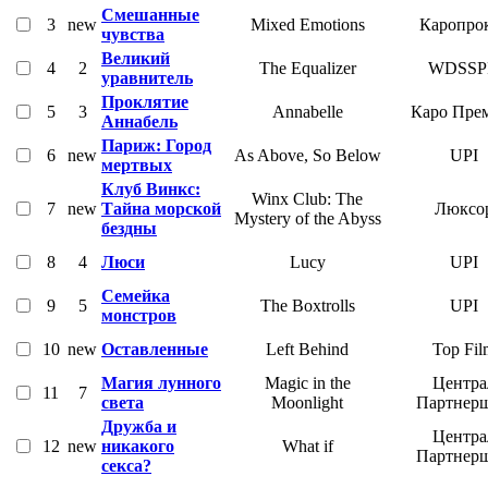
Смешанные
3
new
Mixed Emotions
Каропро
чувства
Великий
4
2
The Equalizer
WDSSP
уравнитель
Проклятие
5
3
Annabelle
Каро Пре
Аннабель
Париж: Город
6
new
As Above, So Below
UPI
мертвых
Клуб Винкс:
Winx Club: The
7
new
Тайна морской
Люксо
Mystery of the Abyss
бездны
8
4
Люси
Lucy
UPI
Семейка
9
5
The Boxtrolls
UPI
монстров
10
new
Оставленные
Left Behind
Top Fil
Магия лунного
Magic in the
Центра
11
7
света
Moonlight
Партнер
Дружба и
Центра
12
new
никакого
What if
Партнер
секса?