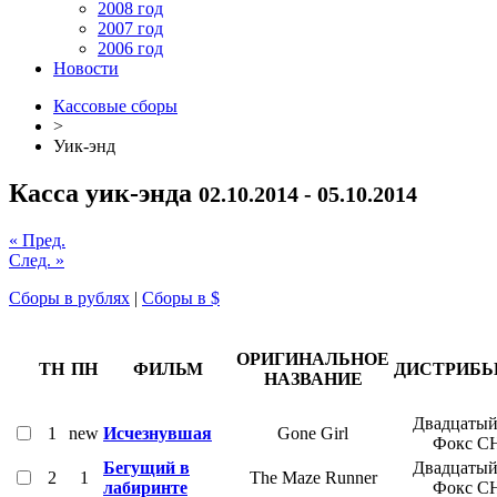
2008 год
2007 год
2006 год
Новости
Кассовые сборы
>
Уик-энд
Касса уик-энда
02.10.2014 - 05.10.2014
« Пред.
След. »
Сборы в рублях
|
Сборы в $
ОРИГИНАЛЬНОЕ
ТН
ПН
ФИЛЬМ
ДИСТРИБ
НАЗВАНИЕ
Двадцатый
1
new
Исчезнувшая
Gone Girl
Фокс С
Бегущий в
Двадцатый
2
1
The Maze Runner
лабиринте
Фокс С