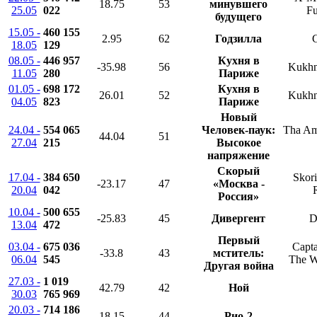
18.75
53
минувшего
25.05
022
Fu
будущего
15.05 -
460 155
2.95
62
Годзилла
G
18.05
129
08.05 -
446 957
Кухня в
-35.98
56
Kukhn
11.05
280
Париже
01.05 -
698 172
Кухня в
26.01
52
Kukhn
04.05
823
Париже
Новый
24.04 -
554 065
Человек-паук:
Tha Am
44.04
51
27.04
215
Высокое
напряжение
Скорый
17.04 -
384 650
Skori
-23.17
47
«Москва -
20.04
042
Россия»
10.04 -
500 655
-25.83
45
Дивергент
D
13.04
472
Первый
03.04 -
675 036
Capta
-33.8
43
мститель:
06.04
545
The Wi
Другая война
27.03 -
1 019
42.79
42
Ной
30.03
765 969
20.03 -
714 186
18.15
44
Рио-2