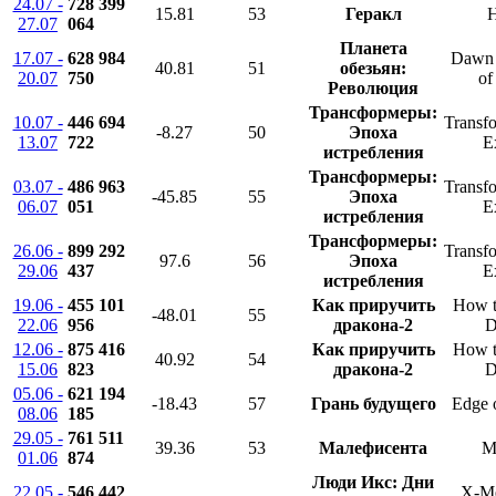
24.07 -
728 399
15.81
53
Геракл
H
27.07
064
Планета
17.07 -
628 984
Dawn o
40.81
51
обезьян:
20.07
750
of
Революция
Трансформеры:
10.07 -
446 694
Transfo
-8.27
50
Эпоха
13.07
722
E
истребления
Трансформеры:
03.07 -
486 963
Transfo
-45.85
55
Эпоха
06.07
051
E
истребления
Трансформеры:
26.06 -
899 292
Transfo
97.6
56
Эпоха
29.06
437
E
истребления
19.06 -
455 101
Как приручить
How t
-48.01
55
22.06
956
дракона-2
D
12.06 -
875 416
Как приручить
How t
40.92
54
15.06
823
дракона-2
D
05.06 -
621 194
-18.43
57
Грань будущего
Edge 
08.06
185
29.05 -
761 511
39.36
53
Малефисента
Ma
01.06
874
Люди Икс: Дни
22.05 -
546 442
X-Me