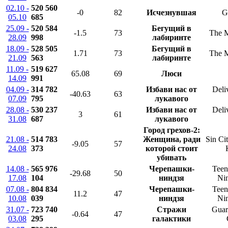
02.10 -
520 560
-0
82
Исчезнувшая
G
05.10
685
25.09 -
520 584
Бегущий в
-1.5
73
The 
28.09
998
лабиринте
18.09 -
528 505
Бегущий в
1.71
73
The 
21.09
563
лабиринте
11.09 -
519 627
65.08
69
Люси
14.09
991
04.09 -
314 782
Избави нас от
Deli
-40.63
63
07.09
795
лукавого
28.08 -
530 237
Избави нас от
Deli
3
61
31.08
687
лукавого
Город грехов-2:
21.08 -
514 783
Женщина, ради
Sin Ci
-9.05
57
24.08
373
которой стоит
убивать
14.08 -
565 976
Черепашки-
Teen
-29.68
50
17.08
104
ниндзя
Nin
07.08 -
804 834
Черепашки-
Teen
11.2
47
10.08
039
ниндзя
Nin
31.07 -
723 740
Стражи
Guar
-0.64
47
03.08
295
галактики