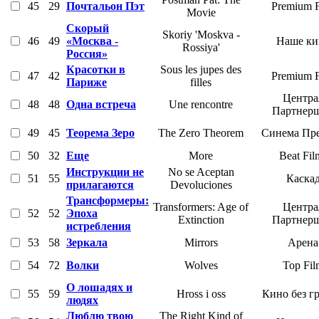
45
29
Почтальон Пэт
Premium F
Movie
Скорый
Skoriy 'Moskva -
46
49
«Москва -
Наше ки
Rossiya'
Россия»
Красотки в
Sous les jupes des
47
42
Premium F
Париже
filles
Центра
48
48
Одна встреча
Une rencontre
Партнер
49
45
Теорема Зеро
The Zero Theorem
Синема Пр
50
32
Еще
More
Beat Fil
Инструкции не
No se Aceptan
51
55
Каска
прилагаются
Devoluciones
Трансформеры:
Transformers: Age of
Центра
52
52
Эпоха
Extinction
Партнер
истребления
53
58
Зеркала
Mirrors
Арена
54
72
Волки
Wolves
Top Fil
О лошадях и
55
59
Hross i oss
Кино без г
людях
Люблю твою
The Right Kind of