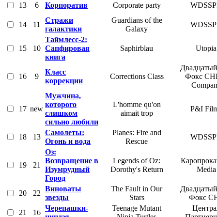
13
6
Корпоратив
Corporate party
WDSSP
Стражи
Guardians of the
14
11
WDSSP
галактики
Galaxy
Таймлесс-2:
15
10
Сапфировая
Saphirblau
Utopia
книга
Двадцатый
Класс
16
9
Corrections Class
Фокс СН
коррекции
Compan
Мужчина,
которого
L'homme qu'on
17
new
P&I Fil
слишком
aimait trop
сильно любили
Самолеты:
Planes: Fire and
18
13
WDSSP
Огонь и вода
Rescue
Оз:
Возвращение в
Legends of Oz:
Каропрокат
19
21
Изумрудный
Dorothy's Return
Media
Город
Виноваты
The Fault in Our
Двадцатый
20
22
звезды
Stars
Фокс С
Черепашки-
Teenage Mutant
Центра
21
16
ниндзя
Ninja Turtles
Партнер