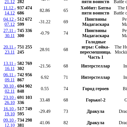
21.12
282
пяти воинств
Battle 
11.12 -
937 474
Хоббит: Битва
The 
82.86
65
14.12
686
пяти воинств
Battle 
04.12 -
512 672
Пингвины
Pe
-31.22
69
07.12
599
Мадагаскара
Ma
27.11 -
745 336
Пингвины
Pe
-0.79
74
30.11
300
Мадагаскара
Ma
Голодные
20.11 -
751 255
игры: Сойка-
The H
28.91
68
23.11
245
пересмешница.
Mockin
Часть 1
13.11 -
582 769
-21.56
68
Интерстеллар
In
16.11
302
06.11 -
742 956
6.92
71
Интерстеллар
In
09.11
867
30.10 -
694 902
0.55
74
Город героев
Bi
02.11
848
23.10 -
691 103
33.48
68
Горько!-2
G
26.10
336
16.10 -
517 749
-29.49
73
Дракула
Drac
19.10
595
09.10 -
734 298
41.06
82
Дракула
Drac
12.10
381