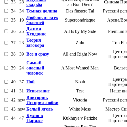
33
28
Синема Пр
свадьба
au Bon Dieu?
34
34
Темная долина
Das finstere Tal
Русский ре
Любовь от всех
35
19
Supercondriaque
Арена/Во
болезней
Джими
36
25
All Is by My Side
Premium F
Хендрикс
Теория
37
23
Zulu
Top Fil
заговора
Центра
38
39
Все и сразу
All and Right Now
Партнер
Самый
39
24
опасный
A Most Wanted Man
Вольг
человек
Центра
40
37
Ной
Noah
Партнер
41
31
Испытание
Test
Наше ки
Виктория.
42
new
Victoria
Русский ре
История любви
43
new
Белый ягель
White Moss
Мастер Си
Кухня в
Центра
44
47
Kukhnya v Parizhe
Париже
Партнер
Postman Pat: The