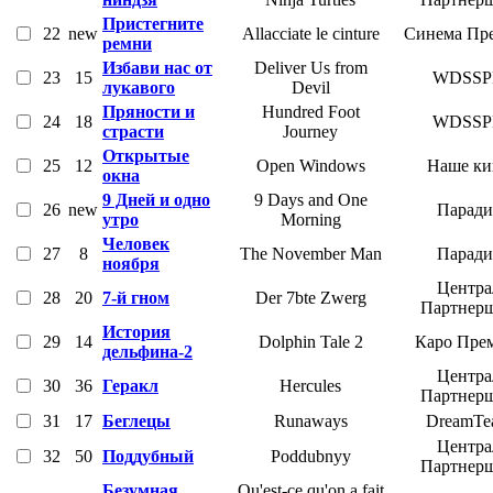
Пристегните
22
new
Allacciate le cinture
Синема Пр
ремни
Избави нас от
Deliver Us from
23
15
WDSSP
лукавого
Devil
Пряности и
Hundred Foot
24
18
WDSSP
страсти
Journey
Открытые
25
12
Open Windows
Наше ки
окна
9 Дней и одно
9 Days and One
26
new
Паради
утро
Morning
Человек
27
8
The November Man
Паради
ноября
Центра
28
20
7-й гном
Der 7bte Zwerg
Партнер
История
29
14
Dolphin Tale 2
Каро Пре
дельфина-2
Центра
30
36
Геракл
Hercules
Партнер
31
17
Беглецы
Runaways
DreamTe
Центра
32
50
Поддубный
Poddubnyy
Партнер
Безумная
Qu'est-ce qu'on a fait