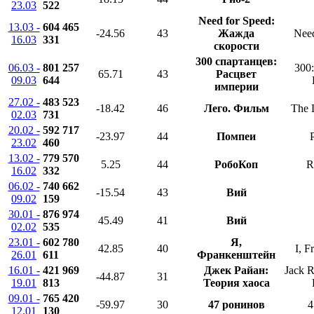
23.03
522
Need for Speed:
13.03 -
604 465
-24.56
43
Жажда
Need
16.03
331
скорости
300 спартанцев:
06.03 -
801 257
300:
65.71
43
Расцвет
09.03
644
империи
27.02 -
483 523
-18.42
46
Лего. Фильм
The 
02.03
731
20.02 -
592 717
-23.97
44
Помпеи
23.02
460
13.02 -
779 570
5.25
44
РобоКоп
R
16.02
332
06.02 -
740 662
-15.54
43
Вий
09.02
159
30.01 -
876 974
45.49
41
Вий
02.02
535
23.01 -
602 780
Я,
42.85
40
I, F
26.01
611
Франкенштейн
16.01 -
421 969
Джек Райан:
Jack 
-44.87
31
19.01
813
Теория хаоса
09.01 -
765 420
-59.97
30
47 ронинов
4
12.01
130