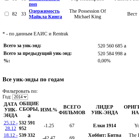
поп
Одержимость
The Possession Of
82
33
Вест
Майкла Кинга
Michael King
* - по данным ЕАИС и Rentrak
a
Всего за уик-энд:
520 560 685
a
Всего за предыдущий уик-энд:
520 584 998
%:
0,00%
Все уик-энды по годам
Фильтровать по:
Год:
ОБЩИЕ
ДАТА
ВСЕГО
ЛИДЕР
ОРИГ
СБОРЫ,
УИК-
ИЗМ.%
ФИЛЬМОВ
УИК-ЭНДА
НА
a
ЭНДА
25.12 -
532 591
-1.25
67
Елки 1914
Yo
28.12
952
18.12 -
539 332
Хоббит: Битва
The 
-42.47
69