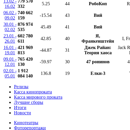
13.02 -
779 570
5.25
44
РобоКоп
R
16.02
332
06.02 -
740 662
-15.54
43
Вий
09.02
159
30.01 -
876 974
45.49
41
Вий
02.02
535
23.01 -
602 780
Я,
42.85
40
I, F
26.01
611
Франкенштейн
16.01 -
421 969
Джек Райан:
Jack 
-44.87
31
19.01
813
Теория хаоса
09.01 -
765 420
-59.97
30
47 ронинов
4
12.01
130
02.01 -
1 912
136.8
19
Елки-3
05.01
084 140
Релизы
Касса кинопроката
Касса мирового проката
Лучшие сборы
Итоги
Новости
Кинотеатры
Фоторепортажи