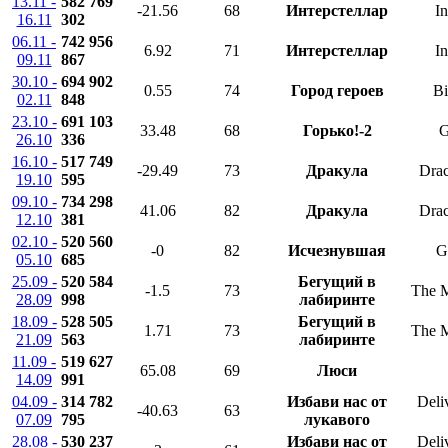
13.11 -
582 769
-21.56
68
Интерстеллар
In
16.11
302
06.11 -
742 956
6.92
71
Интерстеллар
In
09.11
867
30.10 -
694 902
0.55
74
Город героев
Bi
02.11
848
23.10 -
691 103
33.48
68
Горько!-2
G
26.10
336
16.10 -
517 749
-29.49
73
Дракула
Drac
19.10
595
09.10 -
734 298
41.06
82
Дракула
Drac
12.10
381
02.10 -
520 560
-0
82
Исчезнувшая
G
05.10
685
25.09 -
520 584
Бегущий в
-1.5
73
The 
28.09
998
лабиринте
18.09 -
528 505
Бегущий в
1.71
73
The 
21.09
563
лабиринте
11.09 -
519 627
65.08
69
Люси
14.09
991
04.09 -
314 782
Избави нас от
Deli
-40.63
63
07.09
795
лукавого
28.08 -
530 237
Избави нас от
Deli