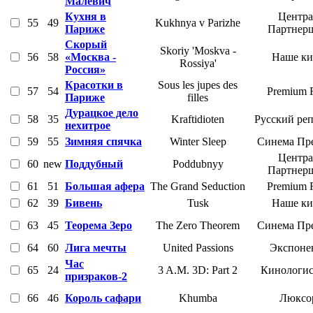
Малевич
Кухня в
Центра
55
49
Kukhnya v Parizhe
Париже
Партнер
Скорый
Skoriy 'Moskva -
56
58
«Москва -
Наше ки
Rossiya'
Россия»
Красотки в
Sous les jupes des
57
54
Premium 
Париже
filles
Дурацкое дело
58
35
Kraftidioten
Русский ре
нехитрое
59
55
Зимняя спячка
Winter Sleep
Синема Пр
Центра
60
new
Поддубный
Poddubnyy
Партнер
61
51
Большая афера
The Grand Seduction
Premium 
62
39
Бивень
Tusk
Наше ки
63
45
Теорема Зеро
The Zero Theorem
Синема Пр
64
60
Лига мечты
United Passions
Экспоне
Час
65
24
3 A.M. 3D: Part 2
Кинологис
призраков-2
66
46
Король сафари
Khumba
Люксо