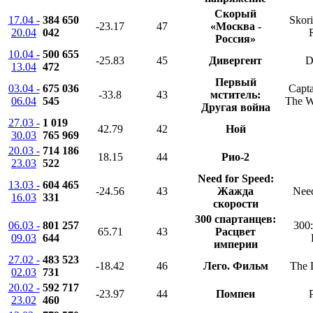
Скорый
17.04 -
384 650
Skori
-23.17
47
«Москва -
20.04
042
Россия»
10.04 -
500 655
-25.83
45
Дивергент
D
13.04
472
Первый
03.04 -
675 036
Capta
-33.8
43
мститель:
06.04
545
The Wi
Другая война
27.03 -
1 019
42.79
42
Ной
30.03
765 969
20.03 -
714 186
18.15
44
Рио-2
23.03
522
Need for Speed:
13.03 -
604 465
-24.56
43
Жажда
Need
16.03
331
скорости
300 спартанцев:
06.03 -
801 257
300:
65.71
43
Расцвет
09.03
644
империи
27.02 -
483 523
-18.42
46
Лего. Фильм
The 
02.03
731
20.02 -
592 717
-23.97
44
Помпеи
23.02
460