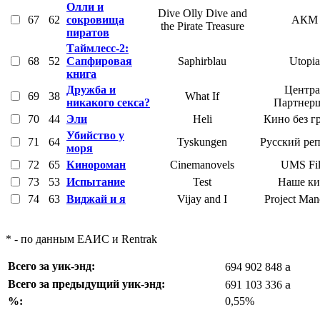
Олли и
Dive Olly Dive and
67
62
сокровища
АКМ
the Pirate Treasure
пиратов
Таймлесс-2:
68
52
Сапфировая
Saphirblau
Utopia
книга
Дружба и
Центра
69
38
What If
никакого секса?
Партнер
70
44
Эли
Heli
Кино без г
Убийство у
71
64
Tyskungen
Русский ре
моря
72
65
Кинороман
Cinemanovels
UMS Fi
73
53
Испытание
Test
Наше ки
74
63
Виджай и я
Vijay and I
Project Man
* - по данным ЕАИС и Rentrak
a
Всего за уик-энд:
694 902 848
a
Всего за предыдущий уик-энд:
691 103 336
%:
0,55%