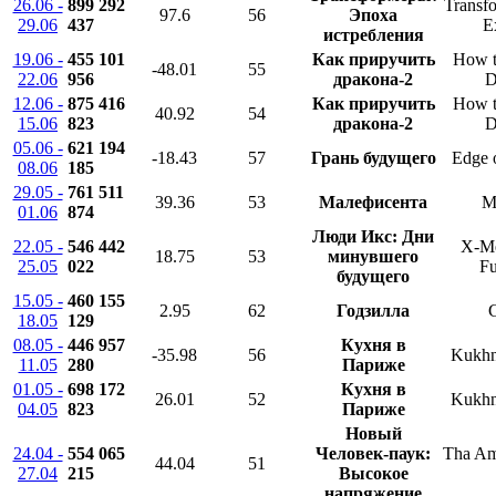
26.06 -
899 292
Transfo
97.6
56
Эпоха
29.06
437
E
истребления
19.06 -
455 101
Как приручить
How t
-48.01
55
22.06
956
дракона-2
D
12.06 -
875 416
Как приручить
How t
40.92
54
15.06
823
дракона-2
D
05.06 -
621 194
-18.43
57
Грань будущего
Edge 
08.06
185
29.05 -
761 511
39.36
53
Малефисента
Ma
01.06
874
Люди Икс: Дни
22.05 -
546 442
X-Me
18.75
53
минувшего
25.05
022
Fu
будущего
15.05 -
460 155
2.95
62
Годзилла
G
18.05
129
08.05 -
446 957
Кухня в
-35.98
56
Kukhn
11.05
280
Париже
01.05 -
698 172
Кухня в
26.01
52
Kukhn
04.05
823
Париже
Новый
24.04 -
554 065
Человек-паук:
Tha Am
44.04
51
27.04
215
Высокое
напряжение