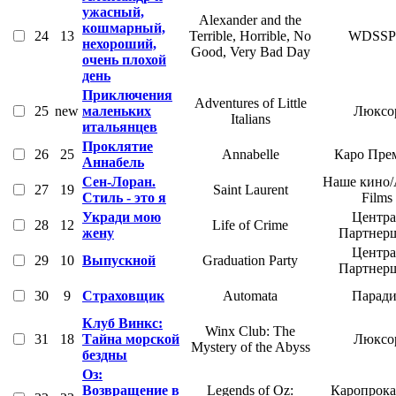
ужасный,
Alexander and the
кошмарный,
24
13
Terrible, Horrible, No
WDSS
нехороший,
Good, Very Bad Day
очень плохой
день
Приключения
Adventures of Little
25
new
маленьких
Люксо
Italians
итальянцев
Проклятие
26
25
Annabelle
Каро Пре
Аннабель
Сен-Лоран.
Наше кино/
27
19
Saint Laurent
Стиль - это я
Films
Укради мою
Центра
28
12
Life of Crime
жену
Партнер
Центра
29
10
Выпускной
Graduation Party
Партнер
30
9
Страховщик
Automata
Паради
Клуб Винкс:
Winx Club: The
31
18
Тайна морской
Люксо
Mystery of the Abyss
бездны
Оз:
Возвращение в
Legends of Oz:
Каропрока