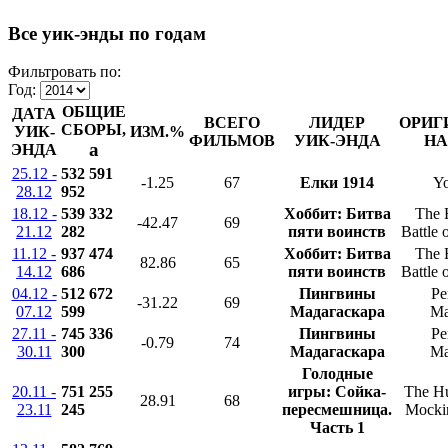
Все уик-энды по годам
Фильтровать по:
Год:
ОБЩИЕ
ДАТА
ВСЕГО
ЛИДЕР
ОРИГ
СБОРЫ,
УИК-
ИЗМ.%
ФИЛЬМОВ
УИК-ЭНДА
НА
a
ЭНДА
25.12 -
532 591
-1.25
67
Елки 1914
Yo
28.12
952
18.12 -
539 332
Хоббит: Битва
The 
-42.47
69
21.12
282
пяти воинств
Battle 
11.12 -
937 474
Хоббит: Битва
The 
82.86
65
14.12
686
пяти воинств
Battle 
04.12 -
512 672
Пингвины
Pe
-31.22
69
07.12
599
Мадагаскара
Ma
27.11 -
745 336
Пингвины
Pe
-0.79
74
30.11
300
Мадагаскара
Ma
Голодные
20.11 -
751 255
игры: Сойка-
The H
28.91
68
23.11
245
пересмешница.
Mockin
Часть 1