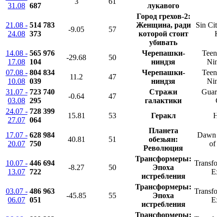
3
61
31.08
687
лукавого
Город грехов-2:
21.08 -
514 783
Женщина, ради
Sin Ci
-9.05
57
24.08
373
которой стоит
убивать
14.08 -
565 976
Черепашки-
Teen
-29.68
50
17.08
104
ниндзя
Nin
07.08 -
804 834
Черепашки-
Teen
11.2
47
10.08
039
ниндзя
Nin
31.07 -
723 740
Стражи
Guar
-0.64
47
03.08
295
галактики
24.07 -
728 399
15.81
53
Геракл
H
27.07
064
Планета
17.07 -
628 984
Dawn o
40.81
51
обезьян:
20.07
750
of
Революция
Трансформеры:
10.07 -
446 694
Transfo
-8.27
50
Эпоха
13.07
722
E
истребления
Трансформеры:
03.07 -
486 963
Transfo
-45.85
55
Эпоха
06.07
051
E
истребления
Трансформеры: