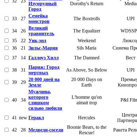
32
23
Изумрудный
Dorothy's Return
Media
Город
Семейка
33
27
The Boxtrolls
UPI
монстров
Великий
34
26
The Equalizer
WDSS
уравнитель
35
22
Уик-энд
Weekend
Люксо
36
21
Зильс-Мария
Sils Maria
Синема Пр
37
14
Галлоуз Хилл
The Damned
Вест
Париж: Город
38
31
As Above, So Below
UPI
мертвых
20 000 дней на
20 000 Days on
Премье
39
29
Земле
Earth
Кинопро
Мужчина,
которого
L'homme qu'on
40
34
P&I Fil
слишком
aimait trop
сильно любили
Центра
41
new
Геракл
Hercules
Партнер
Boonie Bears, to the
42
28
Медведи-соседи
Ракета Рел
Rescue!