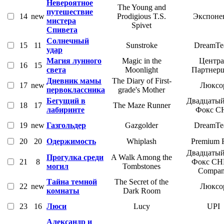
Невероятное
The Young and
путешествие
14
new
Prodigious T.S.
Экспоне
мистера
Spivet
Спивета
Солнечный
15
11
Sunstroke
DreamT
удар
Магия лунного
Magic in the
Центра
16
15
света
Moonlight
Партнер
Дневник мамы
The Diary of First-
17
new
Люксо
первоклассника
grade's Mother
Бегущий в
Двадцатый
18
17
The Maze Runner
лабиринте
Фокс С
19
new
Газгольдер
Gazgolder
DreamT
20
20
Одержимость
Whiplash
Premium 
Двадцатый
Прогулка среди
A Walk Among the
21
8
Фокс СН
могил
Tombstones
Compa
Тайна темной
The Secret of the
22
new
Люксо
комнаты
Dark Room
23
16
Люси
Lucy
UPI
Александр и