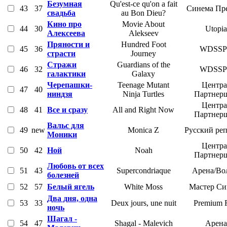
Безумная
Qu'est-ce qu'on a fait
43
37
Синема Пр
свадьба
au Bon Dieu?
Кино про
Movie About
44
30
Utopia
Алексеева
Alekseev
Пряности и
Hundred Foot
45
36
WDSS
страсти
Journey
Стражи
Guardians of the
46
32
WDSS
галактики
Galaxy
Черепашки-
Teenage Mutant
Центра
47
40
ниндзя
Ninja Turtles
Партнер
Центра
48
41
Все и сразу
All and Right Now
Партнер
Вальс для
49
new
Monica Z
Русский ре
Моники
Центра
50
42
Ной
Noah
Партнер
Любовь от всех
51
43
Supercondriaque
Арена/Во
болезней
52
57
Белый ягель
White Moss
Мастер Си
Два дня, одна
53
33
Deux jours, une nuit
Premium 
ночь
Шагал -
54
47
Shagal - Malevich
Арена