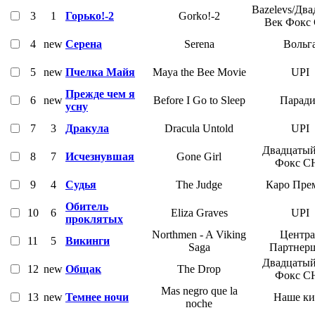
Bazelevs/Дв
3
1
Горько!-2
Gorko!-2
Век Фокс
4
new
Серена
Serena
Вольг
5
new
Пчелка Майя
Maya the Bee Movie
UPI
Прежде чем я
6
new
Before I Go to Sleep
Паради
усну
7
3
Дракула
Dracula Untold
UPI
Двадцатый
8
7
Исчезнувшая
Gone Girl
Фокс С
9
4
Судья
The Judge
Каро Пре
Обитель
10
6
Eliza Graves
UPI
проклятых
Northmen - A Viking
Центра
11
5
Викинги
Saga
Партнер
Двадцатый
12
new
Общак
The Drop
Фокс С
Mas negro que la
13
new
Темнее ночи
Наше ки
noche