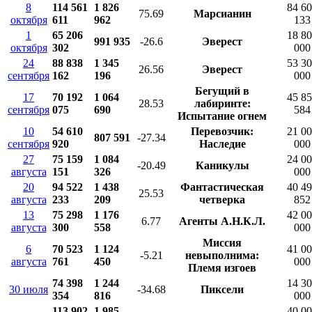
8
114 561
1 826
84 6
75.69
Марсианин
октября
611
962
133
1
65 206
18 8
991 935
-26.6
Эверест
октября
302
000
24
88 838
1 345
53 3
26.56
Эверест
сентября
162
196
000
Бегущий в
17
70 192
1 064
45 8
28.53
лабиринте:
сентября
075
690
584
Испытание огнем
10
54 610
Перевозчик:
21 0
807 591
-27.34
сентября
920
Наследие
000
27
75 159
1 084
24 0
-20.49
Каникулы
августа
151
326
000
20
94 522
1 438
Фантастическая
40 4
25.53
августа
233
209
четверка
852
13
75 298
1 176
42 0
6.77
Агенты А.Н.К.Л.
августа
300
558
000
Миссия
6
70 523
1 124
41 0
-5.21
невыполнима:
августа
761
450
000
Племя изгоев
74 398
1 244
14 3
30 июля
-34.68
Пиксели
354
816
000
113 902
1 985
40 0