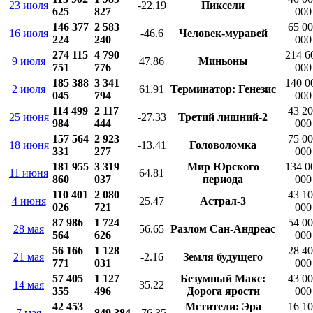
23 июля
-22.19
Пиксели
625
827
000
146 377
2 583
65 0
16 июля
-46.6
Человек-муравей
224
240
000
274 115
4 790
214 6
9 июля
47.86
Миньоны
751
776
000
185 388
3 341
140 0
2 июля
61.91
Терминатор: Генезис
045
794
000
114 499
2 117
43 2
25 июня
-27.33
Третий лишний-2
984
444
000
157 564
2 923
75 0
18 июня
-13.41
Головоломка
331
277
000
181 955
3 319
Мир Юрского
134 0
11 июня
64.81
860
037
периода
000
110 401
2 080
43 1
4 июня
25.47
Астрал-3
026
721
000
87 986
1 724
54 0
28 мая
56.65
Разлом Сан-Андреас
564
626
000
56 166
1 128
28 4
21 мая
-2.16
Земля будущего
771
031
000
57 405
1 127
Безумный Макс:
43 0
14 мая
35.22
355
496
Дорога ярости
000
42 453
Мстители: Эра
16 1
7 мая
849 384
-76.35