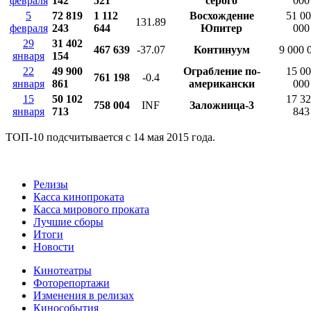
февраля
142
521
серого
000
5
72 819
1 112
Восхождение
51 0
131.89
февраля
243
644
Юпитер
000
29
31 402
467 639
-37.07
Континуум
9 000 
января
154
22
49 900
Ограбление по-
15 0
761 198
-0.4
января
861
американски
000
15
50 102
17 3
758 004
INF
Заложница-3
января
713
843
ТОП-10 подсчитывается с 14 мая 2015 года.
Релизы
Касса кинопроката
Касса мирового проката
Лучшие сборы
Итоги
Новости
Кинотеатры
Фоторепортажи
Изменения в релизах
Кинособытия