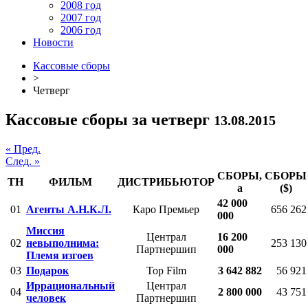
2008 год
2007 год
2006 год
Новости
Кассовые сборы
>
Четверг
Кассовые сборы за четверг
13.08.2015
« Пред.
След. »
СБОРЫ,
СБОРЫ
ТН
ФИЛЬМ
ДИСТРИБЬЮТОР
a
($)
42 000
01
Агенты А.Н.К.Л.
Каро Премьер
656 262
000
Миссия
Централ
16 200
02
невыполнима:
253 130
Партнершип
000
Племя изгоев
03
Подарок
Top Film
3 642 882
56 921
Иррациональный
Централ
04
2 800 000
43 751
человек
Партнершип