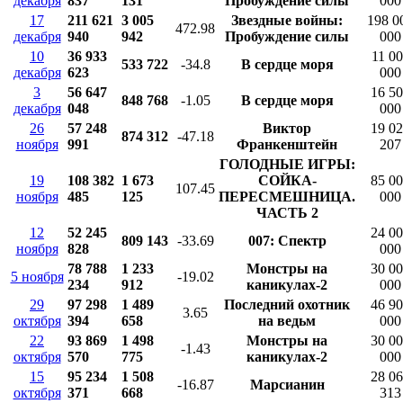
декабря
837
131
Пробуждение силы
000
17
211 621
3 005
Звездные войны:
198 0
472.98
декабря
940
942
Пробуждение силы
000
10
36 933
11 0
533 722
-34.8
В сердце моря
декабря
623
000
3
56 647
16 5
848 768
-1.05
В сердце моря
декабря
048
000
26
57 248
Виктор
19 0
874 312
-47.18
ноября
991
Франкенштейн
207
ГОЛОДНЫЕ ИГРЫ:
19
108 382
1 673
СОЙКА-
85 0
107.45
ноября
485
125
ПЕРЕСМЕШНИЦА.
000
ЧАСТЬ 2
12
52 245
24 0
809 143
-33.69
007: Спектр
ноября
828
000
78 788
1 233
Монстры на
30 0
5 ноября
-19.02
234
912
каникулах-2
000
29
97 298
1 489
Последний охотник
46 9
3.65
октября
394
658
на ведьм
000
22
93 869
1 498
Монстры на
30 0
-1.43
октября
570
775
каникулах-2
000
15
95 234
1 508
28 0
-16.87
Марсианин
октября
371
668
313