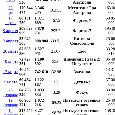
536
Альтрона
000
23
179 544
3 346
Мстители: Эра
163 0
163.53
апреля
474
245
Альтрона
000
17
68 131
1 371
53 8
-67.5
Форсаж-7
апреля
759
689
000
209 623
3 870
195 0
9 апреля
295.2
Форсаж-7
959
731
000
53 042
Битва за
25 6
2 апреля
908 984
-39.51
508
Севастополь
500
87 685
1 527
33 2
26 марта
21.07
Дом
886
951
318
72 427
1 180
Дивергент. Глава 2:
36 4
19 марта
55.6
351
592
Инсургент
000
46 546
13 3
12 марта
742 610
-32.96
Золушка
604
923
69 434
1 122
37 0
5 марта
7.3
Духless-2
741
187
000
26
64 708
1 033
33 0
-3.29
Фокус
февраля
249
834
000
19
66 906
1 072
Пятьдесят оттенков
26 4
-69.25
февраля
371
216
серого
000
12
217 556
3 271
Пятьдесят оттенков
158 3
198.76