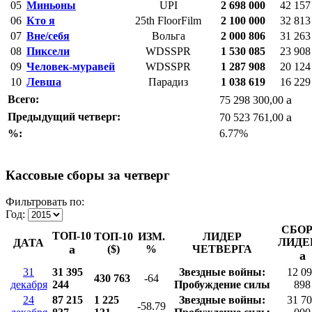
05
Миньоны
UPI
2 698 000
42 157
06
Кто я
25th FloorFilm
2 100 000
32 813
07
Вне/себя
Вольга
2 000 806
31 263
08
Пиксели
WDSSPR
1 530 085
23 908
09
Человек-муравей
WDSSPR
1 287 908
20 124
10
Левша
Парадиз
1 038 619
16 229
a
Всего:
75 298 300,00
a
Предыдущий четверг:
70 523 761,00
%:
6.77%
Кассовые сборы за четверг
Фильтровать по:
Год:
СБО
ТОП-10
ТОП-10
ИЗМ.
ЛИДЕР
ЛИДЕ
ДАТА
a
($)
%
ЧЕТВЕРГА
a
31
31 395
Звездные войны:
12 0
430 763
-64
декабря
244
Пробуждение силы
898
24
87 215
1 225
Звездные войны:
31 7
-58.79