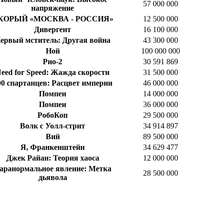
57 000 000
напряжение
КОРЫЙ «МОСКВА - РОССИЯ»
12 500 000
Дивергент
16 100 000
ервый мститель: Другая война
43 300 000
Ной
100 000 000
Рио-2
30 591 869
eed for Speed: Жажда скорости
31 500 000
00 спартанцев: Расцвет империи
46 000 000
Помпеи
14 000 000
Помпеи
36 000 000
РобоКоп
29 500 000
Волк с Уолл-стрит
34 914 897
Вий
89 500 000
Я, Франкенштейн
34 629 477
Джек Райан: Теория хаоса
12 000 000
аранормальное явление: Метка
28 500 000
дьявола