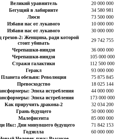
Великий уравнитель
20 000 000
Бегущий в лабиринте
34 580 981
Люси
73 500 000
Избави нас от лукавого
10 000 000
Избави нас от лукавого
30 000 000
д грехов-2: Женщина, ради которой
29 742 755
стоит убивать
Черепашки-ниндзя
36 000 000
Черепашки-ниндзя
105 000 000
Стражи галактики
112 500 000
Геракл
93 000 000
Планета обезьян: Революция
75 875 845
Превосходство
18 025 144
ансформеры: Эпоха истребления
44 000 000
ансформеры: Эпоха истребления
173 000 000
Как приручить дракона-2
32 034 200
Грань будущего
50 000 000
Малефисента
85 000 000
и Икс: Дни минувшего будущего
71 842 153
Годзилла
60 000 000
Новый Человек-паук: Высокое