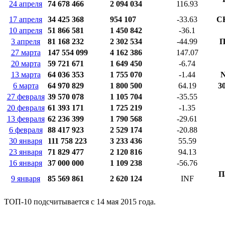
24 апреля
74 678 466
2 094 034
116.93
17 апреля
34 425 368
954 107
-33.63
С
10 апреля
51 866 581
1 450 842
-36.1
3 апреля
81 168 232
2 302 534
-44.99
П
27 марта
147 554 099
4 162 386
147.07
20 марта
59 721 671
1 649 450
-6.74
13 марта
64 036 353
1 755 070
-1.44
N
6 марта
64 970 829
1 800 500
64.19
3
27 февраля
39 570 078
1 105 704
-35.55
20 февраля
61 393 171
1 725 219
-1.35
13 февраля
62 236 399
1 790 568
-29.61
6 февраля
88 417 923
2 529 174
-20.88
30 января
111 758 223
3 233 436
55.59
23 января
71 829 477
2 120 816
94.13
16 января
37 000 000
1 109 238
-56.76
П
9 января
85 569 861
2 620 124
INF
ТОП-10 подсчитывается с 14 мая 2015 года.