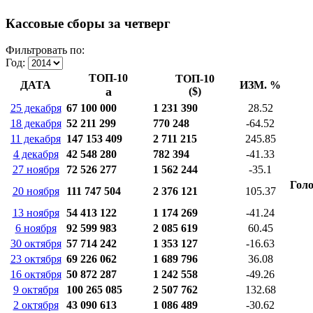
Кассовые сборы за четверг
Фильтровать по:
Год:
ТОП-10
ТОП-10
ДАТА
ИЗМ. %
a
($)
25 декабря
67 100 000
1 231 390
28.52
18 декабря
52 211 299
770 248
-64.52
11 декабря
147 153 409
2 711 215
245.85
4 декабря
42 548 280
782 394
-41.33
27 ноября
72 526 277
1 562 244
-35.1
Голо
20 ноября
111 747 504
2 376 121
105.37
13 ноября
54 413 122
1 174 269
-41.24
6 ноября
92 599 983
2 085 619
60.45
30 октября
57 714 242
1 353 127
-16.63
23 октября
69 226 062
1 689 796
36.08
16 октября
50 872 287
1 242 558
-49.26
9 октября
100 265 085
2 507 762
132.68
2 октября
43 090 613
1 086 489
-30.62