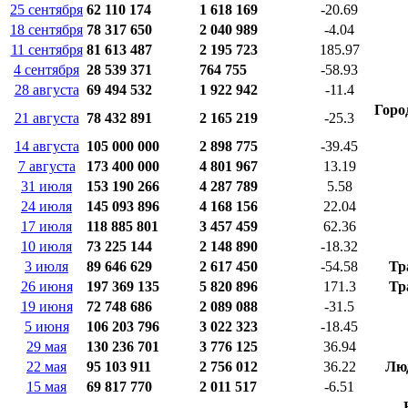
25 сентября
62 110 174
1 618 169
-20.69
18 сентября
78 317 650
2 040 989
-4.04
11 сентября
81 613 487
2 195 723
185.97
4 сентября
28 539 371
764 755
-58.93
28 августа
69 494 532
1 922 942
-11.4
Горо
21 августа
78 432 891
2 165 219
-25.3
14 августа
105 000 000
2 898 775
-39.45
7 августа
173 400 000
4 801 967
13.19
31 июля
153 190 266
4 287 789
5.58
24 июля
145 093 896
4 168 156
22.04
17 июля
118 885 801
3 457 459
62.36
10 июля
73 225 144
2 148 890
-18.32
3 июля
89 646 629
2 617 450
-54.58
Тр
26 июня
197 369 135
5 820 896
171.3
Тр
19 июня
72 748 686
2 089 088
-31.5
5 июня
106 203 796
3 022 323
-18.45
29 мая
130 236 701
3 776 125
36.94
22 мая
95 103 911
2 756 012
36.22
Люд
15 мая
69 817 770
2 011 517
-6.51