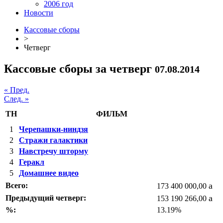
2006 год
Новости
Кассовые сборы
>
Четверг
Кассовые сборы за четверг
07.08.2014
« Пред.
След. »
ТН
ФИЛЬМ
1
Черепашки-ниндзя
2
Стражи галактики
3
Навстречу шторму
4
Геракл
5
Домашнее видео
a
Всего:
173 400 000,00
a
Предыдущий четверг:
153 190 266,00
%:
13.19%