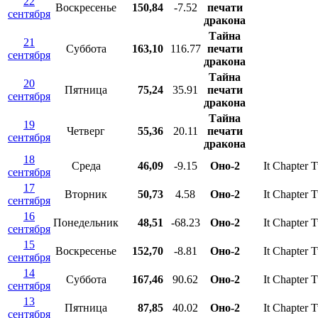
22
Воскресенье
150,84
-7.52
печати
сентября
дракона
Тайна
21
Суббота
163,10
116.77
печати
сентября
дракона
Тайна
20
Пятница
75,24
35.91
печати
сентября
дракона
Тайна
19
Четверг
55,36
20.11
печати
сентября
дракона
18
Среда
46,09
-9.15
Оно-2
It Chapter 
сентября
17
Вторник
50,73
4.58
Оно-2
It Chapter 
сентября
16
Понедельник
48,51
-68.23
Оно-2
It Chapter 
сентября
15
Воскресенье
152,70
-8.81
Оно-2
It Chapter 
сентября
14
Суббота
167,46
90.62
Оно-2
It Chapter 
сентября
13
Пятница
87,85
40.02
Оно-2
It Chapter 
сентября