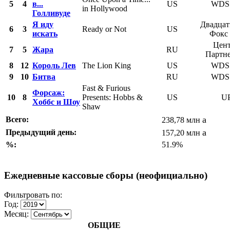
5
4
в...
US
WDS
in Hollywood
Голливуде
Я иду
Двадцат
6
3
Ready or Not
US
искать
Фокс
Цент
7
5
Жара
RU
Партн
8
12
Король Лев
The Lion King
US
WDS
9
10
Битва
RU
WDS
Fast & Furious
Форсаж:
10
8
Presents: Hobbs &
US
UP
Хоббс и Шоу
Shaw
a
Всего:
238,78 млн
a
Предыдущий день:
157,20 млн
%:
51.9%
Ежедневные кассовые сборы (неофициально)
Фильтровать по:
Год:
Месяц:
ОБЩИЕ