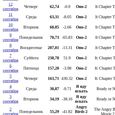
12
Четверг
62,74
-0.9
Оно-2
It Chapter 
сентября
11
Среда
63,31
-8.05
Оно-2
It Chapter 
сентября
10
Вторник
68,85
-2.66
Оно-2
It Chapter 
сентября
9
Понедельник
70,73
-65.83
Оно-2
It Chapter 
сентября
8
Воскресенье
207,01
-13.31
Оно-2
It Chapter 
сентября
7
Суббота
238,78
51.9
Оно-2
It: Chapter
сентября
6
Пятница
157,20
-3.98
Оно-2
It: Chapter
сентября
5
Четверг
163,71
430.32
Оно-2
It: Chapter
сентября
4
Я иду
Среда
30,87
-9.71
Ready or N
сентября
искать
3
Я иду
Вторник
34,19
-38.16
Ready or N
сентября
искать
Angry
2
The Angry B
Понедельник
55,29
-41.82
Birds 2
сентября
Movie 2