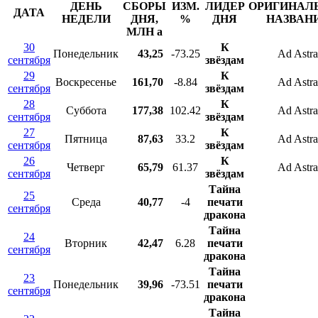
ДЕНЬ
СБОРЫ
ИЗМ.
ЛИДЕР
ОРИГИНАЛ
ДАТА
НЕДЕЛИ
ДНЯ,
%
ДНЯ
НАЗВАН
МЛН
a
30
К
Понедельник
43,25
-73.25
Ad Astra
сентября
звёздам
29
К
Воскресенье
161,70
-8.84
Ad Astra
сентября
звёздам
28
К
Суббота
177,38
102.42
Ad Astra
сентября
звёздам
27
К
Пятница
87,63
33.2
Ad Astra
сентября
звёздам
26
К
Четверг
65,79
61.37
Ad Astra
сентября
звёздам
Тайна
25
Среда
40,77
-4
печати
сентября
дракона
Тайна
24
Вторник
42,47
6.28
печати
сентября
дракона
Тайна
23
Понедельник
39,96
-73.51
печати
сентября
дракона
Тайна