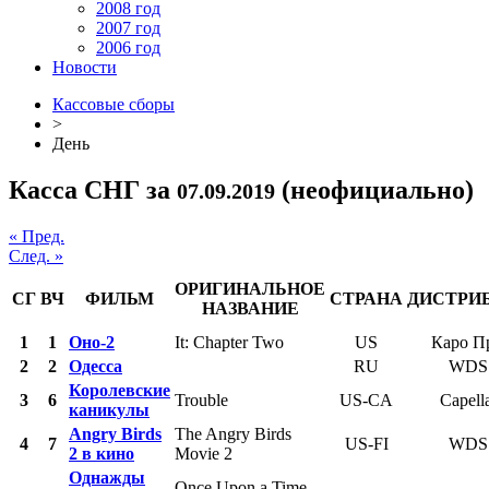
2008 год
2007 год
2006 год
Новости
Кассовые сборы
>
День
Касса СНГ за
(неофициально)
07.09.2019
« Пред.
След. »
ОРИГИНАЛЬНОЕ
СГ
ВЧ
ФИЛЬМ
СТРАНА
ДИСТРИ
НАЗВАНИЕ
1
1
Оно-2
It: Chapter Two
US
Каро П
2
2
Одесса
RU
WDS
Королевские
3
6
Trouble
US-CA
Capell
каникулы
Angry Birds
The Angry Birds
4
7
US-FI
WDS
2 в кино
Movie 2
Однажды
Once Upon a Time...