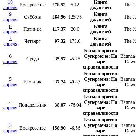
10
Книга
Воскресенье
278,52
5.12
The J
апреля
джунглей
9
Книга
Суббота
264,96
125.75
The J
апреля
джунглей
8
Книга
Пятница
117,37
20.6
The J
апреля
джунглей
7
Книга
Четверг
97,32
173.6
The J
апреля
джунглей
Бэтмен против
6
Супермена: На
Batman 
Среда
35,57
-5.75
апреля
заре
Dawn 
справедливости
Бэтмен против
5
Супермена: На
Batman 
Вторник
37,74
-0.87
апреля
заре
Dawn 
справедливости
Бэтмен против
4
Супермена: На
Batman 
Понедельник
38,07
-76.04
апреля
заре
Dawn 
справедливости
Бэтмен против
3
Супермена: На
Batman 
Воскресенье
158,90
-6.56
апреля
заре
Dawn 