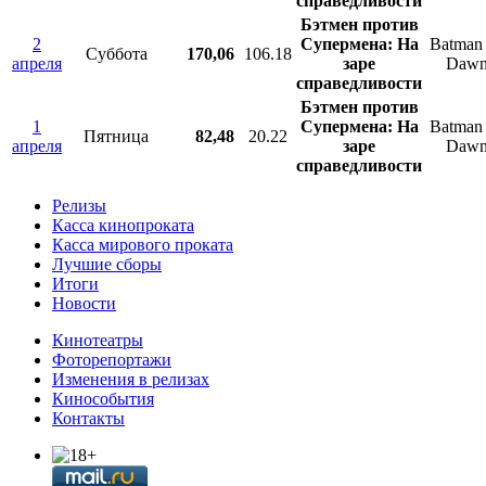
справедливости
Бэтмен против
2
Супермена: На
Batman 
Суббота
170,06
106.18
апреля
заре
Dawn 
справедливости
Бэтмен против
1
Супермена: На
Batman 
Пятница
82,48
20.22
апреля
заре
Dawn 
справедливости
Релизы
Касса кинопроката
Касса мирового проката
Лучшие сборы
Итоги
Новости
Кинотеатры
Фоторепортажи
Изменения в релизах
Кинособытия
Контакты