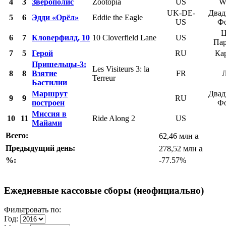
4
3
Зверополис
Zootopia
US
W
UK-DE-
Двад
5
6
Эдди «Орёл»
Eddie the Eagle
US
Ф
Ц
6
7
Кловерфилд, 10
10 Cloverfield Lane
US
Па
7
5
Герой
RU
Ка
Пришельцы-3:
Les Visiteurs 3: la
8
8
Взятие
FR
Terreur
Бастилии
Маршрут
Двад
9
9
RU
построен
Ф
Миссия в
10
11
Ride Along 2
US
Майами
a
Всего:
62,46 млн
a
Предыдущий день:
278,52 млн
%:
-77.57%
Ежедневные кассовые сборы (неофициально)
Фильтровать по:
Год: