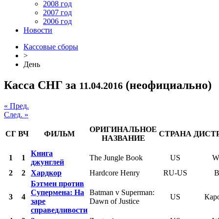
2008 год
2007 год
2006 год
Новости
Кассовые сборы
>
День
Касса СНГ за
(неофициально)
11.04.2016
« Пред.
След. »
ОРИГИНАЛЬНОЕ
СГ
ВЧ
ФИЛЬМ
СТРАНА
ДИСТ
НАЗВАНИЕ
Книга
1
1
The Jungle Book
US
W
джунглей
2
2
Хардкор
Hardcore Henry
RU-US
B
Бэтмен против
Супермена: На
Batman v Superman:
3
4
US
Кар
заре
Dawn of Justice
справедливости