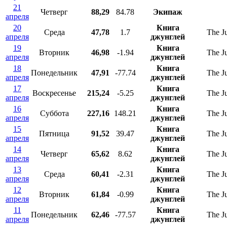
21
Четверг
88,29
84.78
Экипаж
апреля
20
Книга
Среда
47,78
1.7
The J
апреля
джунглей
19
Книга
Вторник
46,98
-1.94
The J
апреля
джунглей
18
Книга
Понедельник
47,91
-77.74
The J
апреля
джунглей
17
Книга
Воскресенье
215,24
-5.25
The J
апреля
джунглей
16
Книга
Суббота
227,16
148.21
The J
апреля
джунглей
15
Книга
Пятница
91,52
39.47
The J
апреля
джунглей
14
Книга
Четверг
65,62
8.62
The J
апреля
джунглей
13
Книга
Среда
60,41
-2.31
The J
апреля
джунглей
12
Книга
Вторник
61,84
-0.99
The J
апреля
джунглей
11
Книга
Понедельник
62,46
-77.57
The J
апреля
джунглей