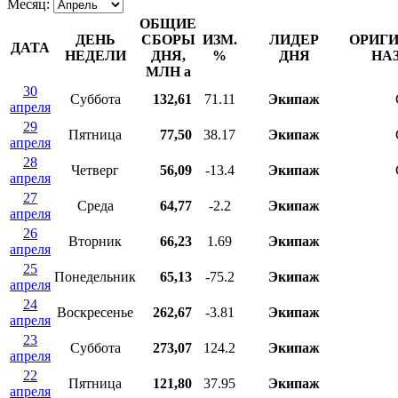
Месяц:
ОБЩИЕ
ДЕНЬ
СБОРЫ
ИЗМ.
ЛИДЕР
ОРИГ
ДАТА
НЕДЕЛИ
ДНЯ,
%
ДНЯ
НА
МЛН
a
30
Суббота
132,61
71.11
Экипаж
апреля
29
Пятница
77,50
38.17
Экипаж
апреля
28
Четверг
56,09
-13.4
Экипаж
апреля
27
Среда
64,77
-2.2
Экипаж
апреля
26
Вторник
66,23
1.69
Экипаж
апреля
25
Понедельник
65,13
-75.2
Экипаж
апреля
24
Воскресенье
262,67
-3.81
Экипаж
апреля
23
Суббота
273,07
124.2
Экипаж
апреля
22
Пятница
121,80
37.95
Экипаж
апреля