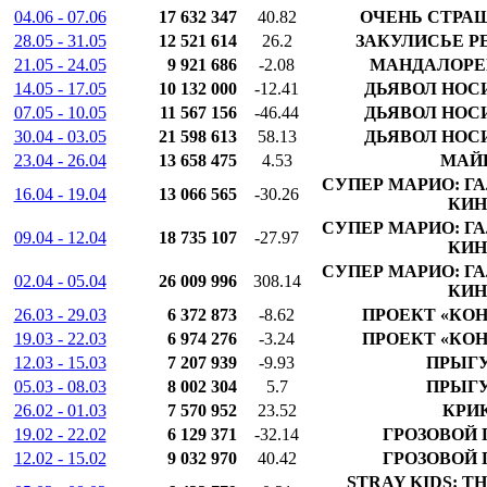
04.06 - 07.06
17 632 347
40.82
ОЧЕНЬ СТРА
28.05 - 31.05
12 521 614
26.2
ЗАКУЛИСЬЕ Р
21.05 - 24.05
9 921 686
-2.08
МАНДАЛОРЕЦ
14.05 - 17.05
10 132 000
-12.41
ДЬЯВОЛ НОСИ
07.05 - 10.05
11 567 156
-46.44
ДЬЯВОЛ НОСИ
30.04 - 03.05
21 598 613
58.13
ДЬЯВОЛ НОСИ
23.04 - 26.04
13 658 475
4.53
МАЙ
СУПЕР МАРИО: Г
16.04 - 19.04
13 066 565
-30.26
КИН
СУПЕР МАРИО: Г
09.04 - 12.04
18 735 107
-27.97
КИН
СУПЕР МАРИО: Г
02.04 - 05.04
26 009 996
308.14
КИН
26.03 - 29.03
6 372 873
-8.62
ПРОЕКТ «КОН
19.03 - 22.03
6 974 276
-3.24
ПРОЕКТ «КОН
12.03 - 15.03
7 207 939
-9.93
ПРЫГ
05.03 - 08.03
8 002 304
5.7
ПРЫГ
26.02 - 01.03
7 570 952
23.52
КРИК
19.02 - 22.02
6 129 371
-32.14
ГРОЗОВОЙ 
12.02 - 15.02
9 032 970
40.42
ГРОЗОВОЙ 
STRAY KIDS: T