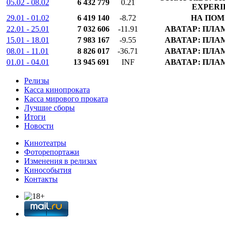
05.02 - 08.02
6 432 779
0.21
EXPERI
29.01 - 01.02
6 419 140
-8.72
НА ПОМ
22.01 - 25.01
7 032 606
-11.91
АВАТАР: ПЛА
15.01 - 18.01
7 983 167
-9.55
АВАТАР: ПЛА
08.01 - 11.01
8 826 017
-36.71
АВАТАР: ПЛА
01.01 - 04.01
13 945 691
INF
АВАТАР: ПЛА
Релизы
Касса кинопроката
Касса мирового проката
Лучшие сборы
Итоги
Новости
Кинотеатры
Фоторепортажи
Изменения в релизах
Кинособытия
Контакты