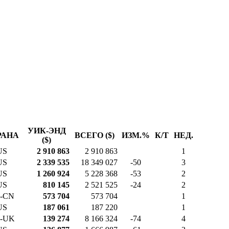
УИК-ЭНД
РАНА
ВСЕГО ($)
ИЗМ.%
К/Т
НЕД.
($)
US
2 910 863
2 910 863
1
US
2 339 535
18 349 027
-50
3
US
1 260 924
5 228 368
-53
2
US
810 145
2 521 525
-24
2
-CN
573 704
573 704
1
US
187 061
187 220
1
-UK
139 274
8 166 324
-74
4