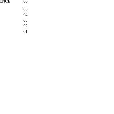
IENCE
06
05
04
03
02
01