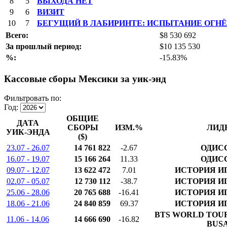
8
5
ВЫХОДА НЕТ
9
6
ВИЗИТ
10
7
БЕГУЩИЙ В ЛАБИРИНТЕ: ИСПЫТАНИЕ ОГН
Всего:
$8 530 692
За прошлый период:
$10 135 530
%:
-15.83%
Кассовые сборы Мексики за уик-энд
Фильтровать по:
Год:
ОБЩИЕ
ДАТА
СБОРЫ
ИЗМ.%
ЛИД
УИК-ЭНДА
($)
23.07 - 26.07
14 761 822
-2.67
ОДИС
16.07 - 19.07
15 166 264
11.33
ОДИС
09.07 - 12.07
13 622 472
7.01
ИСТОРИЯ И
02.07 - 05.07
12 730 112
-38.7
ИСТОРИЯ И
25.06 - 28.06
20 765 688
-16.41
ИСТОРИЯ И
18.06 - 21.06
24 840 859
69.37
ИСТОРИЯ И
BTS WORLD TOUR
11.06 - 14.06
14 666 690
-16.82
BUS