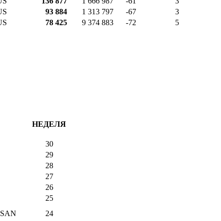
US
136 877
1 666 987
-61
3
US
93 884
1 313 797
-67
3
US
78 425
9 374 883
-72
5
НЕДЕЛЯ
30
29
28
27
26
25
USAN
24