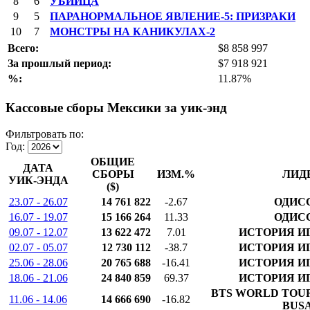
8
6
УБИЙЦА
9
5
ПАРАНОРМАЛЬНОЕ ЯВЛЕНИЕ-5: ПРИЗРАКИ
10
7
МОНСТРЫ НА КАНИКУЛАХ-2
Всего:
$8 858 997
За прошлый период:
$7 918 921
%:
11.87%
Кассовые сборы Мексики за уик-энд
Фильтровать по:
Год:
ОБЩИЕ
ДАТА
СБОРЫ
ИЗМ.%
ЛИД
УИК-ЭНДА
($)
23.07 - 26.07
14 761 822
-2.67
ОДИС
16.07 - 19.07
15 166 264
11.33
ОДИС
09.07 - 12.07
13 622 472
7.01
ИСТОРИЯ И
02.07 - 05.07
12 730 112
-38.7
ИСТОРИЯ И
25.06 - 28.06
20 765 688
-16.41
ИСТОРИЯ И
18.06 - 21.06
24 840 859
69.37
ИСТОРИЯ И
BTS WORLD TOUR
11.06 - 14.06
14 666 690
-16.82
BUS