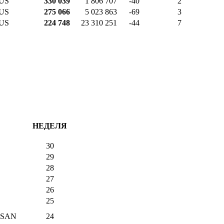
US
330 039
1 806 707
-40
2
US
275 066
5 023 863
-69
3
US
224 748
23 310 251
-44
7
НЕДЕЛЯ
30
29
28
27
26
25
USAN
24