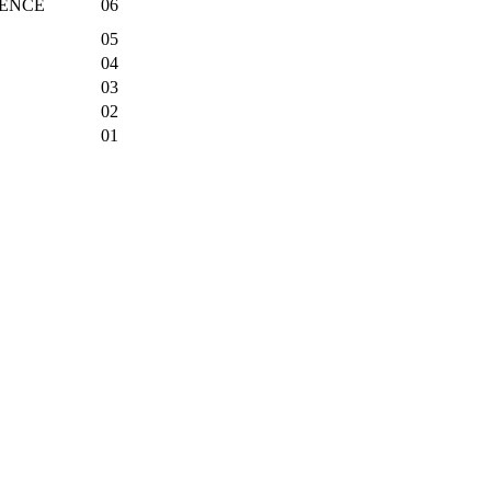
IENCE
06
05
04
03
02
01