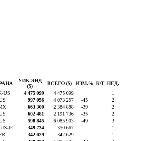
УИК-ЭНД
РАНА
ВСЕГО ($)
ИЗМ.%
К/Т
НЕД.
($)
K-US
4 475 099
4 475 099
1
US
997 056
4 073 257
-45
2
MX
663 300
2 384 888
-39
2
US
602 481
2 191 736
-35
2
US
598 845
6 085 903
-49
3
US-IE
349 734
350 667
1
FR
342 629
342 629
1