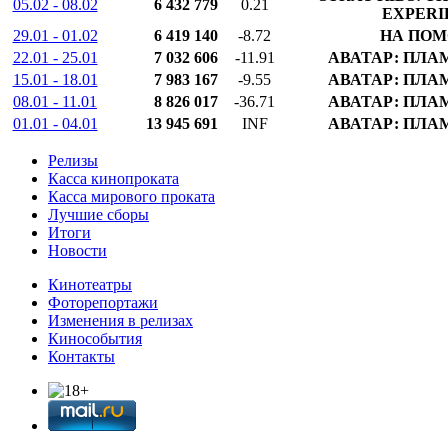
05.02 - 08.02
6 432 779
0.21
EXPERI
29.01 - 01.02
6 419 140
-8.72
НА ПОМ
22.01 - 25.01
7 032 606
-11.91
АВАТАР: ПЛА
15.01 - 18.01
7 983 167
-9.55
АВАТАР: ПЛА
08.01 - 11.01
8 826 017
-36.71
АВАТАР: ПЛА
01.01 - 04.01
13 945 691
INF
АВАТАР: ПЛА
Релизы
Касса кинопроката
Касса мирового проката
Лучшие сборы
Итоги
Новости
Кинотеатры
Фоторепортажи
Изменения в релизах
Кинособытия
Контакты