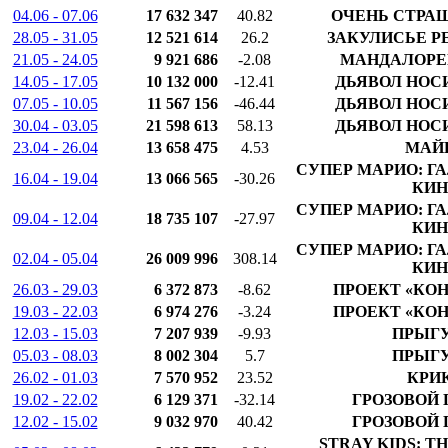
04.06 - 07.06
17 632 347
40.82
ОЧЕНЬ СТРА
28.05 - 31.05
12 521 614
26.2
ЗАКУЛИСЬЕ Р
21.05 - 24.05
9 921 686
-2.08
МАНДАЛОРЕЦ
14.05 - 17.05
10 132 000
-12.41
ДЬЯВОЛ НОСИ
07.05 - 10.05
11 567 156
-46.44
ДЬЯВОЛ НОСИ
30.04 - 03.05
21 598 613
58.13
ДЬЯВОЛ НОСИ
23.04 - 26.04
13 658 475
4.53
МАЙ
СУПЕР МАРИО: Г
16.04 - 19.04
13 066 565
-30.26
КИН
СУПЕР МАРИО: Г
09.04 - 12.04
18 735 107
-27.97
КИН
СУПЕР МАРИО: Г
02.04 - 05.04
26 009 996
308.14
КИН
26.03 - 29.03
6 372 873
-8.62
ПРОЕКТ «КОН
19.03 - 22.03
6 974 276
-3.24
ПРОЕКТ «КОН
12.03 - 15.03
7 207 939
-9.93
ПРЫГ
05.03 - 08.03
8 002 304
5.7
ПРЫГ
26.02 - 01.03
7 570 952
23.52
КРИК
19.02 - 22.02
6 129 371
-32.14
ГРОЗОВОЙ 
12.02 - 15.02
9 032 970
40.42
ГРОЗОВОЙ 
STRAY KIDS: T