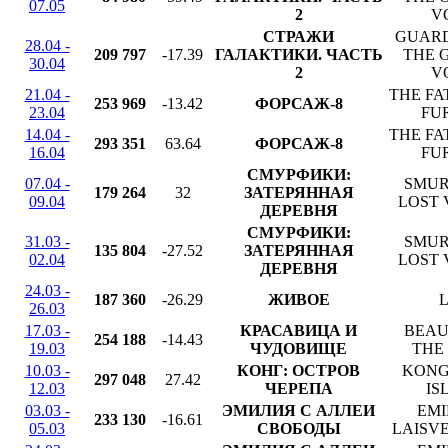
07.05
2
VO
СТРАЖИ
GUARD
28.04 -
209 797
-17.39
ГАЛАКТИКИ. ЧАСТЬ
THE 
30.04
2
VO
21.04 -
THE FA
253 969
-13.42
ФОРСАЖ-8
23.04
FU
14.04 -
THE FA
293 351
63.64
ФОРСАЖ-8
16.04
FU
СМУРФИКИ:
07.04 -
SMUR
179 264
32
ЗАТЕРЯННАЯ
09.04
LOST 
ДЕРЕВНЯ
СМУРФИКИ:
31.03 -
SMUR
135 804
-27.52
ЗАТЕРЯННАЯ
02.04
LOST 
ДЕРЕВНЯ
24.03 -
187 360
-26.29
ЖИВОЕ
L
26.03
17.03 -
КРАСАВИЦА И
BEAU
254 188
-14.43
19.03
ЧУДОВИЩЕ
THE
10.03 -
КОНГ: ОСТРОВ
KONG
297 048
27.42
12.03
ЧЕРЕПА
IS
03.03 -
ЭМИЛИЯ С АЛЛЕИ
EMI
233 130
-16.61
05.03
СВОБОДЫ
LAISVE