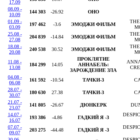
17.09
08.09 -
144 303
-26.92
ОНО
10.09
01.09 -
THE
197 462
-3.6
ЭМОДЖИ ФИЛЬМ
03.09
M
25.08 -
THE
204 839
-14.84
ЭМОДЖИ ФИЛЬМ
27.08
M
18.08 -
THE
240 538
30.52
ЭМОДЖИ ФИЛЬМ
20.08
M
ПРОКЛЯТИЕ
11.08 -
ANNA
184 299
14.05
АННАБЕЛЬ:
13.08
CRE
ЗАРОЖДЕНИЕ ЗЛА
04.08 -
161 592
-10.54
ТАЧКИ-3
CA
06.08
28.07 -
180 630
27.38
ТАЧКИ-3
CA
30.07
21.07 -
141 805
-26.67
ДЮНКЕРК
DU
23.07
14.07 -
DESPI
193 386
-4.86
ГАДКИЙ Я -3
16.07
07.07 -
DESPI
203 275
-44.48
ГАДКИЙ Я -3
09.07
30.06 -
DESPI