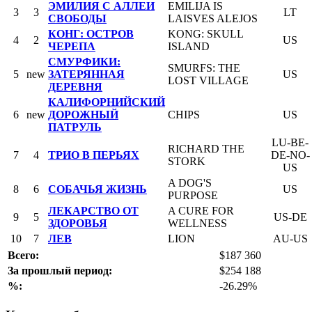
ЭМИЛИЯ С АЛЛЕИ
EMILIJA IS
3
3
LT
СВОБОДЫ
LAISVES ALEJOS
КОНГ: ОСТРОВ
KONG: SKULL
4
2
US
ЧЕРЕПА
ISLAND
СМУРФИКИ:
SMURFS: THE
5
new
ЗАТЕРЯННАЯ
US
LOST VILLAGE
ДЕРЕВНЯ
КАЛИФОРНИЙСКИЙ
6
new
ДОРОЖНЫЙ
CHIPS
US
ПАТРУЛЬ
LU-BE-
RICHARD THE
7
4
ТРИО В ПЕРЬЯХ
DE-NO-
STORK
US
A DOG'S
8
6
СОБАЧЬЯ ЖИЗНЬ
US
PURPOSE
ЛЕКАРСТВО ОТ
A CURE FOR
9
5
US-DE
ЗДОРОВЬЯ
WELLNESS
10
7
ЛЕВ
LION
AU-US
Всего:
$187 360
За прошлый период:
$254 188
%:
-26.29%