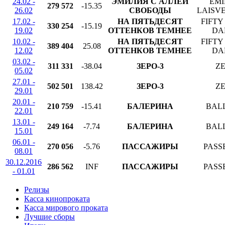
24.02 -
ЭМИЛИЯ С АЛЛЕИ
EMI
279 572
-15.35
26.02
СВОБОДЫ
LAISVE
17.02 -
НА ПЯТЬДЕСЯТ
FIFTY
330 254
-15.19
19.02
ОТТЕНКОВ ТЕМНЕЕ
DA
10.02 -
НА ПЯТЬДЕСЯТ
FIFTY
389 404
25.08
12.02
ОТТЕНКОВ ТЕМНЕЕ
DA
03.02 -
311 331
-38.04
ЗЕРО-3
ZE
05.02
27.01 -
502 501
138.42
ЗЕРО-3
ZE
29.01
20.01 -
210 759
-15.41
БАЛЕРИНA
BAL
22.01
13.01 -
249 164
-7.74
БАЛЕРИНА
BAL
15.01
06.01 -
270 056
-5.76
ПАССАЖИРЫ
PASS
08.01
30.12.2016
286 562
INF
ПАССАЖИРЫ
PASS
- 01.01
Релизы
Касса кинопроката
Касса мирового проката
Лучшие сборы