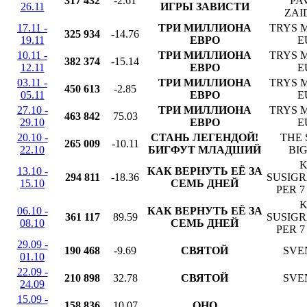
317 432
-2.61
PA
26.11
ИГРЫ ЗАВИСТИ
ZAI
17.11 -
ТРИ МИЛЛИОНА
TRYS M
325 934
-14.76
19.11
ЕВРО
E
10.11 -
ТРИ МИЛЛИОНА
TRYS M
382 374
-15.14
12.11
ЕВРО
E
03.11 -
ТРИ МИЛЛИОНА
TRYS M
450 613
-2.85
05.11
ЕВРО
E
27.10 -
ТРИ МИЛЛИОНА
TRYS M
463 842
75.03
29.10
ЕВРО
E
20.10 -
СТАНЬ ЛЕГЕНДОЙ!
THE 
265 009
-10.11
22.10
БИГФУТ МЛАДШИЙ
BI
K
13.10 -
КАК ВЕРНУТЬ ЕЁ ЗА
294 811
-18.36
SUSIGR
15.10
СЕМЬ ДНЕЙ
PER 7
K
06.10 -
КАК ВЕРНУТЬ ЕЁ ЗА
361 117
89.59
SUSIGR
08.10
СЕМЬ ДНЕЙ
PER 7
29.09 -
190 468
-9.69
СВЯТОЙ
SVE
01.10
22.09 -
210 898
32.78
СВЯТОЙ
SVE
24.09
15.09 -
158 836
10.07
ОНО