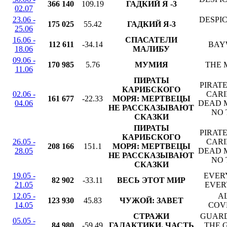
366 140
109.19
ГАДКИЙ Я -3
02.07
23.06 -
DESPI
175 025
55.42
ГАДКИЙ Я-3
25.06
16.06 -
СПАСАТЕЛИ
112 611
-34.14
BAY
18.06
МАЛИБУ
09.06 -
170 985
5.76
МУМИЯ
THE
11.06
ПИРАТЫ
PIRATE
КАРИБСКОГО
02.06 -
CARI
161 677
-22.33
МОРЯ: МЕРТВЕЦЫ
04.06
DEAD 
НЕ РАССКАЗЫВАЮТ
NO 
СКАЗКИ
ПИРАТЫ
PIRATE
КАРИБСКОГО
26.05 -
CARI
208 166
151.1
МОРЯ: МЕРТВЕЦЫ
28.05
DEAD 
НЕ РАССКАЗЫВАЮТ
NO 
СКАЗКИ
19.05 -
EVER
82 902
-33.11
ВЕСЬ ЭТОТ МИР
21.05
EVER
12.05 -
AL
123 930
45.83
ЧУЖОЙ: ЗАВЕТ
14.05
COV
СТРАЖИ
GUARD
05.05 -
84 980
-59.49
ГАЛАКТИКИ. ЧАСТЬ
THE 