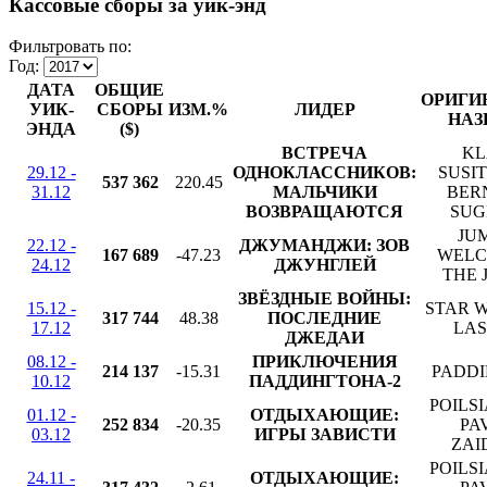
Кассовые сборы за уик-энд
Фильтровать по:
Год:
ДАТА
ОБЩИЕ
ОРИГИ
УИК-
СБОРЫ
ИЗМ.%
ЛИДЕР
НАЗ
ЭНДА
($)
ВСТРЕЧА
KL
29.12 -
ОДНОКЛАССНИКОВ:
SUSIT
537 362
220.45
31.12
МАЛЬЧИКИ
BER
ВОЗВРАЩАЮТСЯ
SUG
JUM
22.12 -
ДЖУМАНДЖИ: ЗОВ
167 689
-47.23
WELC
24.12
ДЖУНГЛЕЙ
THE 
ЗВЁЗДНЫЕ ВОЙНЫ:
15.12 -
STAR W
317 744
48.38
ПОСЛЕДНИЕ
17.12
LAS
ДЖЕДАИ
08.12 -
ПРИКЛЮЧЕНИЯ
214 137
-15.31
PADDI
10.12
ПАДДИНГТОНА-2
POILSI
01.12 -
ОТДЫХАЮЩИЕ:
252 834
-20.35
PA
03.12
ИГРЫ ЗАВИСТИ
ZAI
POILSI
24.11 -
ОТДЫХАЮЩИЕ: