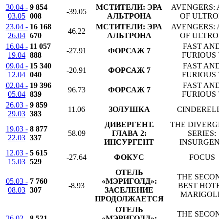
30.04 -
9 854
МСТИТЕЛИ: ЭРА
AVENGERS: 
-39.05
03.05
008
АЛЬТРОНА
OF ULTR
23.04 -
16 168
МСТИТЕЛИ: ЭРА
AVENGERS: 
46.22
26.04
670
АЛЬТРОНА
OF ULTR
16.04 -
11 057
FAST AN
-27.91
ФОРСАЖ 7
19.04
888
FURIOUS 
09.04 -
15 340
FAST AN
-20.91
ФОРСАЖ 7
12.04
040
FURIOUS 
02.04 -
19 396
FAST AN
96.73
ФОРСАЖ 7
05.04
839
FURIOUS 
26.03 -
9 859
11.06
ЗОЛУШКА
CINDEREL
29.03
383
ДИВЕРГЕНТ.
THE DIVERG
19.03 -
8 877
58.09
ГЛАВА 2:
SERIES:
22.03
337
ИНСУРГЕНТ
INSURGE
12.03 -
5 615
-27.64
ФОКУС
FOCUS
15.03
529
ОТЕЛЬ
THE SECO
05.03 -
7 760
«МЭРИГОЛД»:
-8.93
BEST HOT
08.03
307
ЗАСЕЛЕНИЕ
MARIGOL
ПРОДОЛЖАЕТСЯ
ОТЕЛЬ
THE SECO
26.02 -
8 521
«МЭРИГОЛД»: