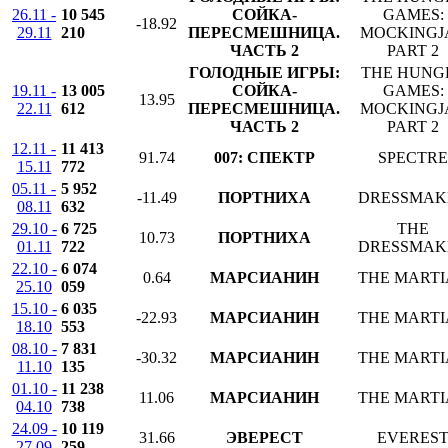
26.11 -
10 545
СОЙКА-
GAMES:
-18.92
29.11
210
ПЕРЕСМЕШНИЦА.
MOCKINGJ
ЧАСТЬ 2
PART 2
ГОЛОДНЫЕ ИГРЫ:
THE HUNG
19.11 -
13 005
СОЙКА-
GAMES:
13.95
22.11
612
ПЕРЕСМЕШНИЦА.
MOCKINGJ
ЧАСТЬ 2
PART 2
12.11 -
11 413
91.74
007: СПЕКТР
SPECTRE
15.11
772
05.11 -
5 952
-11.49
ПОРТНИХА
DRESSMAK
08.11
632
29.10 -
6 725
THE
10.73
ПОРТНИХА
01.11
722
DRESSMAK
22.10 -
6 074
0.64
МАРСИАНИН
THE MART
25.10
059
15.10 -
6 035
-22.93
МАРСИАНИН
THE MART
18.10
553
08.10 -
7 831
-30.32
МАРСИАНИН
THE MART
11.10
135
01.10 -
11 238
11.06
МАРСИАНИН
THE MART
04.10
738
24.09 -
10 119
31.66
ЭВЕРЕСТ
EVERES
27.09
259