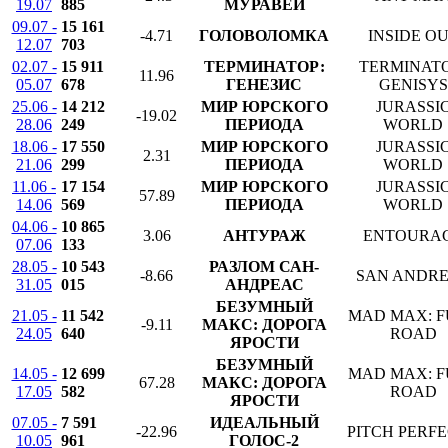
19.07
885
МУРАВЕЙ
09.07 -
15 161
-4.71
ГОЛОВОЛОМКА
INSIDE O
12.07
703
02.07 -
15 911
ТЕРМИНАТОР:
TERMINATO
11.96
05.07
678
ГЕНЕЗИС
GENISYS
25.06 -
14 212
МИР ЮРСКОГО
JURASSI
-19.02
28.06
249
ПЕРИОДА
WORLD
18.06 -
17 550
МИР ЮРСКОГО
JURASSI
2.31
21.06
299
ПЕРИОДА
WORLD
11.06 -
17 154
МИР ЮРСКОГО
JURASSI
57.89
14.06
569
ПЕРИОДА
WORLD
04.06 -
10 865
3.06
АНТУРАЖ
ENTOURA
07.06
133
28.05 -
10 543
РАЗЛОМ САН-
-8.66
SAN ANDR
31.05
015
АНДРЕАС
БЕЗУМНЫЙ
21.05 -
11 542
MAD MAX: 
-9.11
МАКС: ДОРОГА
24.05
640
ROAD
ЯРОСТИ
БЕЗУМНЫЙ
14.05 -
12 699
MAD MAX: 
67.28
МАКС: ДОРОГА
17.05
582
ROAD
ЯРОСТИ
07.05 -
7 591
ИДЕАЛЬНЫЙ
-22.96
PITCH PERFE
10.05
961
ГОЛОС-2