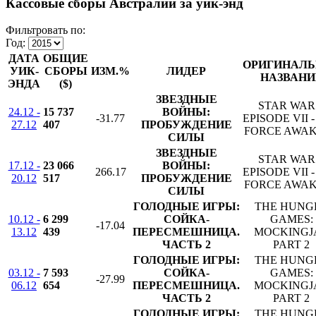
Кассовые сборы Австралии за уик-энд
Фильтровать по:
Год:
ДАТА
ОБЩИЕ
ОРИГИНАЛЬ
УИК-
СБОРЫ
ИЗМ.%
ЛИДЕР
НАЗВАНИ
ЭНДА
($)
ЗВЕЗДНЫЕ
STAR WAR
24.12 -
15 737
ВОЙНЫ:
-31.77
EPISODE VII 
27.12
407
ПРОБУЖДЕНИЕ
FORCE AWA
СИЛЫ
ЗВЕЗДНЫЕ
STAR WAR
17.12 -
23 066
ВОЙНЫ:
266.17
EPISODE VII 
20.12
517
ПРОБУЖДЕНИЕ
FORCE AWA
СИЛЫ
ГОЛОДНЫЕ ИГРЫ:
THE HUNG
10.12 -
6 299
СОЙКА-
GAMES:
-17.04
13.12
439
ПЕРЕСМЕШНИЦА.
MOCKINGJ
ЧАСТЬ 2
PART 2
ГОЛОДНЫЕ ИГРЫ:
THE HUNG
03.12 -
7 593
СОЙКА-
GAMES:
-27.99
06.12
654
ПЕРЕСМЕШНИЦА.
MOCKINGJ
ЧАСТЬ 2
PART 2
ГОЛОДНЫЕ ИГРЫ:
THE HUNG