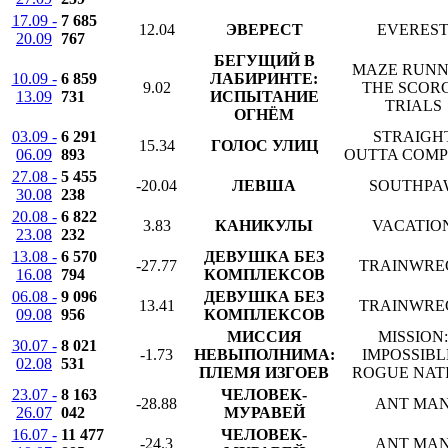
17.09 -
7 685
12.04
ЭВЕРЕСТ
EVERES
20.09
767
БЕГУЩИЙ В
MAZE RUNN
10.09 -
6 859
ЛАБИРИНТЕ:
9.02
THE SCOR
13.09
731
ИСПЫТАНИЕ
TRIALS
ОГНЁМ
03.09 -
6 291
STRAIGH
15.34
ГОЛОС УЛИЦ
06.09
893
OUTTA COM
27.08 -
5 455
-20.04
ЛЕВША
SOUTHPA
30.08
238
20.08 -
6 822
3.83
КАНИКУЛЫ
VACATIO
23.08
232
13.08 -
6 570
ДЕВУШКА БЕЗ
-27.77
TRAINWRE
16.08
794
КОМПЛЕКСОВ
06.08 -
9 096
ДЕВУШКА БЕЗ
13.41
TRAINWRE
09.08
956
КОМПЛЕКСОВ
МИССИЯ
MISSION:
30.07 -
8 021
-1.73
НЕВЫПОЛНИМА:
IMPOSSIBLE
02.08
531
ПЛЕМЯ ИЗГОЕВ
ROGUE NAT
23.07 -
8 163
ЧЕЛОВЕК-
-28.88
ANT MA
26.07
042
МУРАВЕЙ
16.07 -
11 477
ЧЕЛОВЕК-
-24.3
ANT MA