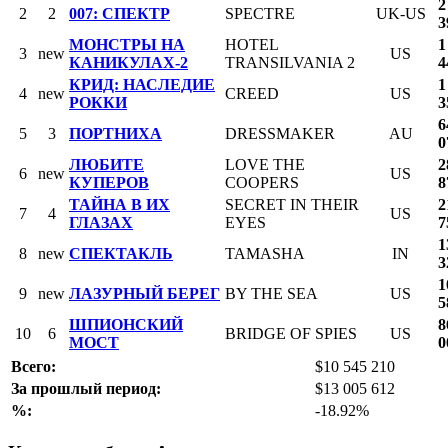
2
2
2
007: СПЕКТР
SPECTRE
UK-US
3
МОНСТРЫ НА
HOTEL
1
3
new
US
КАНИКУЛАХ-2
TRANSILVANIA 2
4
КРИД: НАСЛЕДИЕ
1
4
new
CREED
US
РОККИ
3
6
5
3
ПОРТНИХА
DRESSMAKER
AU
0
ЛЮБИТЕ
LOVE THE
2
6
new
US
КУПЕРОВ
COOPERS
8
ТАЙНА В ИХ
SECRET IN THEIR
2
7
4
US
ГЛАЗАХ
EYES
7
1
8
new
СПЕКТАКЛЬ
TAMASHA
IN
3
1
9
new
ЛАЗУРНЫЙ БЕРЕГ
BY THE SEA
US
5
ШПИОНСКИЙ
8
10
6
BRIDGE OF SPIES
US
МОСТ
0
Всего:
$10 545 210
За прошлый период:
$13 005 612
%:
-18.92%