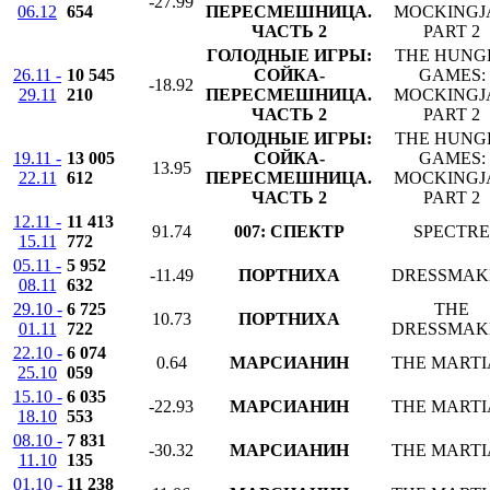
-27.99
06.12
654
ПЕРЕСМЕШНИЦА.
MOCKINGJ
ЧАСТЬ 2
PART 2
ГОЛОДНЫЕ ИГРЫ:
THE HUNG
26.11 -
10 545
СОЙКА-
GAMES:
-18.92
29.11
210
ПЕРЕСМЕШНИЦА.
MOCKINGJ
ЧАСТЬ 2
PART 2
ГОЛОДНЫЕ ИГРЫ:
THE HUNG
19.11 -
13 005
СОЙКА-
GAMES:
13.95
22.11
612
ПЕРЕСМЕШНИЦА.
MOCKINGJ
ЧАСТЬ 2
PART 2
12.11 -
11 413
91.74
007: СПЕКТР
SPECTRE
15.11
772
05.11 -
5 952
-11.49
ПОРТНИХА
DRESSMAK
08.11
632
29.10 -
6 725
THE
10.73
ПОРТНИХА
01.11
722
DRESSMAK
22.10 -
6 074
0.64
МАРСИАНИН
THE MART
25.10
059
15.10 -
6 035
-22.93
МАРСИАНИН
THE MART
18.10
553
08.10 -
7 831
-30.32
МАРСИАНИН
THE MART
11.10
135
01.10 -
11 238