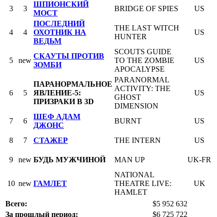
ШПИОНСКИЙ
3
3
BRIDGE OF SPIES
US
МОСТ
ПОСЛЕДНИЙ
THE LAST WITCH
4
4
ОХОТНИК НА
US
HUNTER
ВЕДЬМ
SCOUTS GUIDE
СКАУТЫ ПРОТИВ
5
new
TO THE ZOMBIE
US
ЗОМБИ
APOCALYPSE
PARANORMAL
ПАРАНОРМАЛЬНОЕ
ACTIVITY: THE
6
5
ЯВЛЕНИЕ-5:
US
GHOST
ПРИЗРАКИ В 3D
DIMENSION
ШЕФ АДАМ
7
6
BURNT
US
ДЖОНС
8
7
СТАЖЕР
THE INTERN
US
9
new
БУДЬ МУЖЧИНОЙ
MAN UP
UK-FR
NATIONAL
10
new
ГАМЛЕТ
THEATRE LIVE:
UK
HAMLET
Всего:
$5 952 632
За прошлый период:
$6 725 722