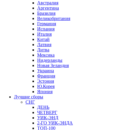
Австралия
Аргентина
Бразилия
Великобритания
Германия
Испания
Италия
Китай
Латвия
Литва
Мексика
Нидерланды
Новая Зеландия
Украина
Франция
Эстония
Ю.Корея
Япония
Лучшие сборы
СНГ
ДЕНЬ
ЧЕТВЕРГ
УИК-ЭНД
2-ГО УИК-ЭНДА
ТОП-100