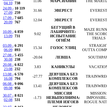
11.06
МАРСИАНИН
THE MART
04.10
738
24.09 -
10 119
31.66
ЭВЕРЕСТ
EVERES
27.09
259
17.09 -
7 685
12.04
ЭВЕРЕСТ
EVERES
20.09
767
БЕГУЩИЙ В
MAZE RUNN
10.09 -
6 859
ЛАБИРИНТЕ:
9.02
THE SCOR
13.09
731
ИСПЫТАНИЕ
TRIALS
ОГНЁМ
03.09 -
6 291
STRAIGH
15.34
ГОЛОС УЛИЦ
06.09
893
OUTTA COM
27.08 -
5 455
-20.04
ЛЕВША
SOUTHPA
30.08
238
20.08 -
6 822
3.83
КАНИКУЛЫ
VACATIO
23.08
232
13.08 -
6 570
ДЕВУШКА БЕЗ
-27.77
TRAINWRE
16.08
794
КОМПЛЕКСОВ
06.08 -
9 096
ДЕВУШКА БЕЗ
13.41
TRAINWRE
09.08
956
КОМПЛЕКСОВ
МИССИЯ
MISSION:
30.07 -
8 021
-1.73
НЕВЫПОЛНИМА:
IMPOSSIBLE
02.08
531
ПЛЕМЯ ИЗГОЕВ
ROGUE NAT