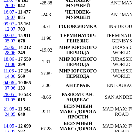
23.07 -
8 163
ЧЕЛОВЕК-
-28.88
ANT MA
26.07
042
МУРАВЕЙ
16.07 -
11 477
ЧЕЛОВЕК-
-24.3
ANT MA
19.07
885
МУРАВЕЙ
09.07 -
15 161
-4.71
ГОЛОВОЛОМКА
INSIDE O
12.07
703
02.07 -
15 911
ТЕРМИНАТОР:
TERMINATO
11.96
05.07
678
ГЕНЕЗИС
GENISYS
25.06 -
14 212
МИР ЮРСКОГО
JURASSI
-19.02
28.06
249
ПЕРИОДА
WORLD
18.06 -
17 550
МИР ЮРСКОГО
JURASSI
2.31
21.06
299
ПЕРИОДА
WORLD
11.06 -
17 154
МИР ЮРСКОГО
JURASSI
57.89
14.06
569
ПЕРИОДА
WORLD
04.06 -
10 865
3.06
АНТУРАЖ
ENTOURA
07.06
133
28.05 -
10 543
РАЗЛОМ САН-
-8.66
SAN ANDR
31.05
015
АНДРЕАС
БЕЗУМНЫЙ
21.05 -
11 542
MAD MAX: 
-9.11
МАКС: ДОРОГА
24.05
640
ROAD
ЯРОСТИ
БЕЗУМНЫЙ
14.05 -
12 699
MAD MAX: 
67.28
МАКС: ДОРОГА
17.05
582
ROAD