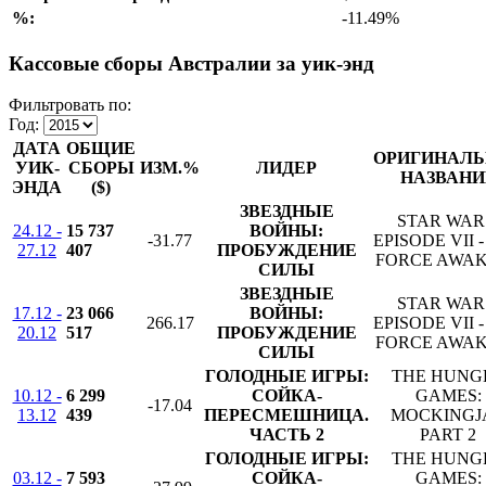
%:
-11.49%
Кассовые сборы Австралии за уик-энд
Фильтровать по:
Год:
ДАТА
ОБЩИЕ
ОРИГИНАЛЬ
УИК-
СБОРЫ
ИЗМ.%
ЛИДЕР
НАЗВАНИ
ЭНДА
($)
ЗВЕЗДНЫЕ
STAR WAR
24.12 -
15 737
ВОЙНЫ:
-31.77
EPISODE VII 
27.12
407
ПРОБУЖДЕНИЕ
FORCE AWA
СИЛЫ
ЗВЕЗДНЫЕ
STAR WAR
17.12 -
23 066
ВОЙНЫ:
266.17
EPISODE VII 
20.12
517
ПРОБУЖДЕНИЕ
FORCE AWA
СИЛЫ
ГОЛОДНЫЕ ИГРЫ:
THE HUNG
10.12 -
6 299
СОЙКА-
GAMES:
-17.04
13.12
439
ПЕРЕСМЕШНИЦА.
MOCKINGJ
ЧАСТЬ 2
PART 2
ГОЛОДНЫЕ ИГРЫ:
THE HUNG
03.12 -
7 593
СОЙКА-
GAMES: