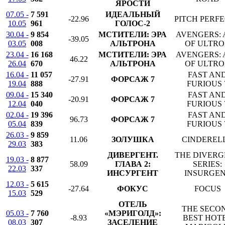
ЯРОСТИ
07.05 -
7 591
ИДЕАЛЬНЫЙ
-22.96
PITCH PERFE
10.05
961
ГОЛОС-2
30.04 -
9 854
МСТИТЕЛИ: ЭРА
AVENGERS: 
-39.05
03.05
008
АЛЬТРОНА
OF ULTR
23.04 -
16 168
МСТИТЕЛИ: ЭРА
AVENGERS: 
46.22
26.04
670
АЛЬТРОНА
OF ULTR
16.04 -
11 057
FAST AN
-27.91
ФОРСАЖ 7
19.04
888
FURIOUS 
09.04 -
15 340
FAST AN
-20.91
ФОРСАЖ 7
12.04
040
FURIOUS 
02.04 -
19 396
FAST AN
96.73
ФОРСАЖ 7
05.04
839
FURIOUS 
26.03 -
9 859
11.06
ЗОЛУШКА
CINDEREL
29.03
383
ДИВЕРГЕНТ.
THE DIVERG
19.03 -
8 877
58.09
ГЛАВА 2:
SERIES:
22.03
337
ИНСУРГЕНТ
INSURGE
12.03 -
5 615
-27.64
ФОКУС
FOCUS
15.03
529
ОТЕЛЬ
THE SECO
05.03 -
7 760
«МЭРИГОЛД»:
-8.93
BEST HOT
08.03
307
ЗАСЕЛЕНИЕ